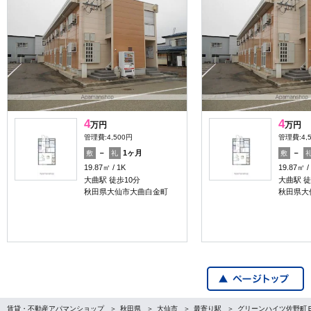
4
4
万円
万円
管理費:4,500円
管理費:4,
－
1ヶ月
－
敷
礼
敷
19.87㎡
1K
19.87㎡
大曲駅 徒歩10分
大曲駅 徒
秋田県大仙市大曲白金町
秋田県大
賃貸・不動産アパマンショップ
秋田県
大仙市
最寄り駅
グリーンハイツ佐野町