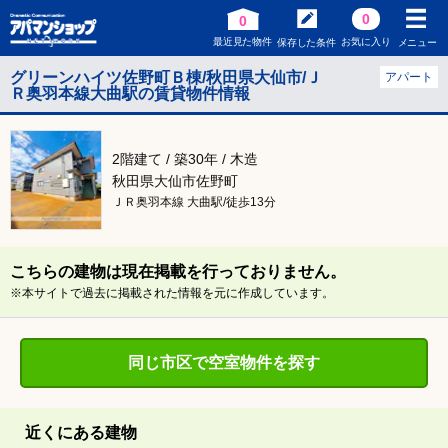
0
0
最近見た物件
お気に入り
保存した条件
メニュー
グリーンハイツ佐野町Ｂ棟/秋田県大仙市/Ｊ
アパート
Ｒ奥羽本線大曲駅の賃貸物件情報
2階建て / 築30年 / 木造
秋田県大仙市佐野町
ＪＲ奥羽本線 大曲駅/徒歩13分
こちらの建物は現在掲載を行っておりません。
※本サイトで過去に掲載された情報を元に作成しています。
同じ市区で空室物件を探す
近くにある建物