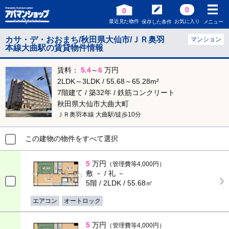
0
0
最近見た物件
お気に入り
保存した条件
メニュー
カサ・デ・おおまち/秋田県大仙市/ＪＲ奥羽
マンション
本線大曲駅の賃貸物件情報
賃料：
5.4
～
6
万円
2LDK～3LDK / 55.68～65.28m²
7階建て / 築32年 / 鉄筋コンクリート
秋田県大仙市大曲大町
ＪＲ奥羽本線 大曲駅/徒歩10分
この建物の物件をすべて選択
5
万円
（管理費等4,000円）
敷 － / 礼 －
5階 / 2LDK / 55.68㎡
エアコン
オートロック
5
万円
（管理費等4,000円）