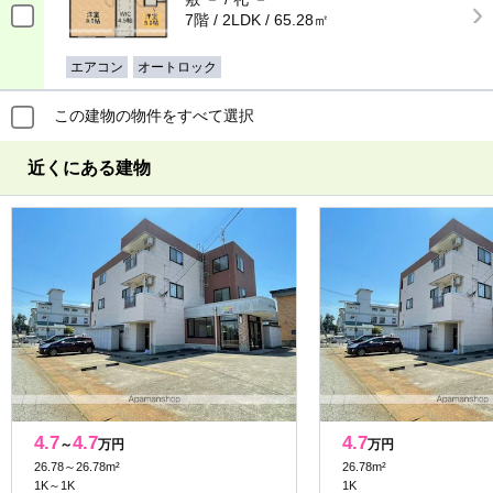
7階 / 2LDK / 65.28㎡
エアコン
オートロック
この建物の物件をすべて選択
近くにある建物
4.7
4.7
4.7
～
万円
万円
26.78～26.78m²
26.78m²
1K～1K
1K