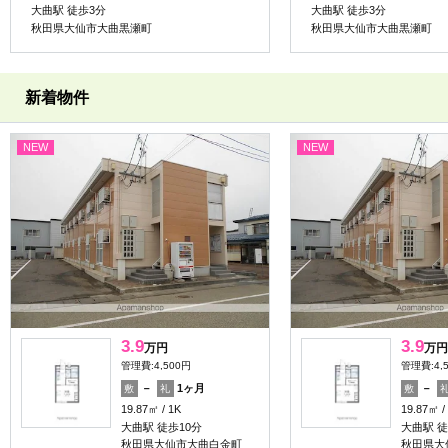
大曲駅 徒歩3分
大曲駅 徒歩3分
秋田県大仙市大曲黒瀬町
秋田県大仙市大曲黒瀬町
新着物件
NEW
NEW
3.9
3.9
万円
万円
管理費:4,500円
管理費:4,
－
1ヶ月
－
敷
礼
敷
19.87㎡
1K
19.87㎡
大曲駅 徒歩10分
大曲駅 徒
秋田県大仙市大曲白金町
秋田県大