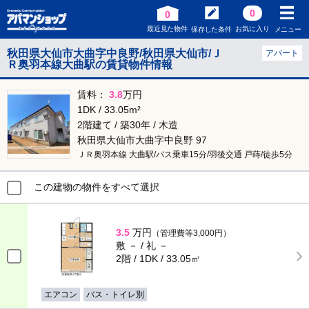
0
0
最近見た物件
お気に入り
保存した条件
メニュー
秋田県大仙市大曲字中良野/秋田県大仙市/Ｊ
アパート
Ｒ奥羽本線大曲駅の賃貸物件情報
賃料：
3.8
万円
1DK / 33.05m²
2階建て / 築30年 / 木造
秋田県大仙市大曲字中良野 97
ＪＲ奥羽本線 大曲駅/バス乗車15分/羽後交通 戸蒔/徒歩5分
この建物の物件をすべて選択
3.5
万円
（管理費等3,000円）
敷 － / 礼 －
2階 / 1DK / 33.05㎡
エアコン
バス・トイレ別