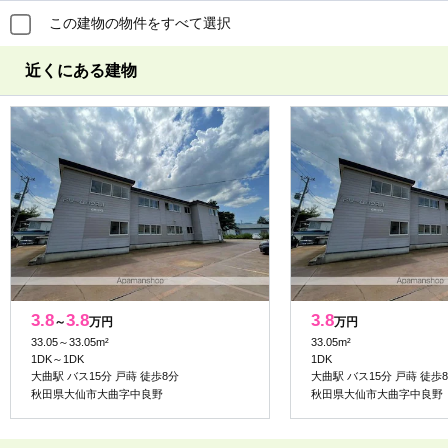
この建物の物件をすべて選択
近くにある建物
3.8
3.8
3.8
～
万円
万円
33.05～33.05m²
33.05m²
1DK～1DK
1DK
大曲駅 バス15分 戸蒔 徒歩8分
大曲駅 バス15分 戸蒔 徒歩
秋田県大仙市大曲字中良野
秋田県大仙市大曲字中良野