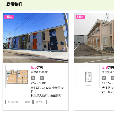
新着物件
NEW
NEW
6.5
3.9
万円
万円
管理費:2,000円
管理費:4,
－
－
－
敷
礼
敷
72㎡
3LDK
19.87㎡
大曲駅 バス12分 中飯田 徒
大曲駅 徒
歩3分
秋田県大
秋田県大仙市大曲飯田町
料理が楽
収納
暖かい