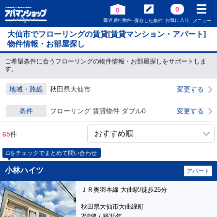
0
0
最近見た物件
お気に入り
保存した条件
メニュー
大仙市でフローリングの賃貸[賃貸マンション・アパート]
物件情報・お部屋探し
ご希望条件に合うフローリングの物件情報・お部屋探しをサポートしま
す。
地域・路線
秋田県大仙市
変更する
条件
フローリング 賃貸物件 ダブル0
変更する
65
件
□をチェックでまとめて問い合わせ
小林ハイツ
アパート
ＪＲ奥羽本線 大曲駅/徒歩25分
秋田県大仙市大曲緑町
2階建 / 築35年