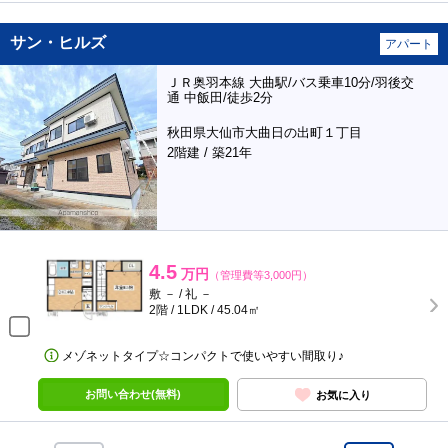
サン・ヒルズ
アパート
ＪＲ奥羽本線 大曲駅/バス乗車10分/羽後交
通 中飯田/徒歩2分
秋田県大仙市大曲日の出町１丁目
2階建 / 築21年
4.5
万円
（管理費等3,000円）
敷 － / 礼 －
2階 / 1LDK / 45.04㎡
メゾネットタイプ☆コンパクトで使いやすい間取り♪
お問い合わせ(無料)
お気に入り