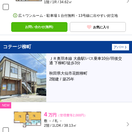
1階 / 1R / 34.62㎡
広々ワンルーム・駐車場１台付無料・13号線に出やすい好立地
お問い合わせ(無料)
お気に入り
コテージ柳町
アパート
ＪＲ奥羽本線 大曲駅/バス乗車10分/羽後交
通 下柳町/徒歩3分
秋田県大仙市花館柳町
2階建 / 築25年
NEW
4
万円
（管理費等2,000円）
敷 － / 礼 －
2階 / 1LDK / 38.13㎡