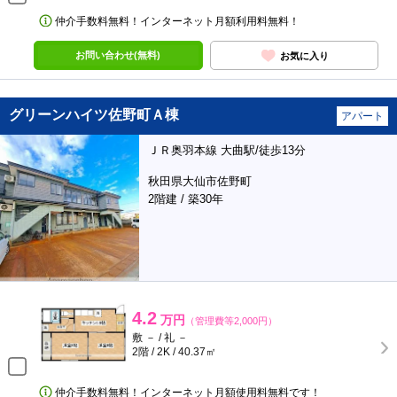
仲介手数料無料！インターネット月額利用料無料！
お問い合わせ(無料)
お気に入り
グリーンハイツ佐野町Ａ棟
アパート
ＪＲ奥羽本線 大曲駅/徒歩13分
秋田県大仙市佐野町
2階建 / 築30年
4.2
万円
（管理費等2,000円）
敷 － / 礼 －
2階 / 2K / 40.37㎡
仲介手数料無料！インターネット月額使用料無料です！