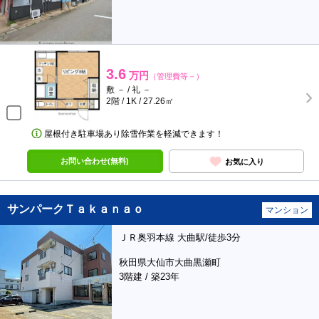
3.6
万円
（管理費等－）
敷 － / 礼 －
2階 / 1K / 27.26㎡
屋根付き駐車場あり除雪作業を軽減できます！
お問い合わせ(無料)
お気に入り
サンパークＴａｋａｎａｏ
マンション
ＪＲ奥羽本線 大曲駅/徒歩3分
秋田県大仙市大曲黒瀬町
3階建 / 築23年