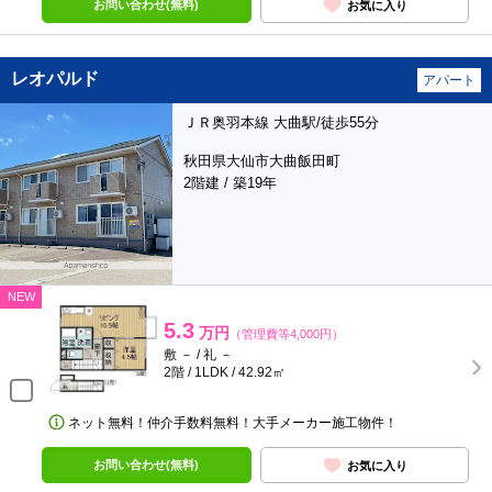
お問い合わせ(無料)
お気に入り
レオパルド
アパート
ＪＲ奥羽本線 大曲駅/徒歩55分
秋田県大仙市大曲飯田町
2階建 / 築19年
NEW
5.3
万円
（管理費等4,000円）
敷 － / 礼 －
2階 / 1LDK / 42.92㎡
ネット無料！仲介手数料無料！大手メーカー施工物件！
お問い合わせ(無料)
お気に入り