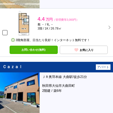
4.4
万円
（管理費等3,000円）
敷 － / 礼 －
3階 / 1K / 26.78㎡
3階角部屋、日当たり良好！インターネット無料です！
お問い合わせ(無料)
お気に入り
Ｃａｚａｌ
アパート
ＪＲ奥羽本線 大曲駅/徒歩21分
秋田県大仙市大曲田町
2階建 / 築6年