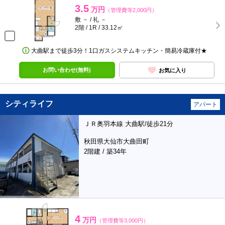
3.5
万円
（管理費等2,000円）
敷 － / 礼 －
2階 / 1R / 33.12㎡
大曲駅まで徒歩3分！1口ガスシステムキッチン・簡易冷蔵庫付★
お問い合わせ(無料)
お気に入り
シティライフ
アパート
ＪＲ奥羽本線 大曲駅/徒歩21分
秋田県大仙市大曲田町
2階建 / 築34年
4
万円
（管理費等3,000円）