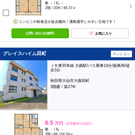
敷 － / 礼 －
2階 / 2DK / 46.37㎡
コンビニや飲食店が徒歩圏内！通勤通学しやすい立地です！
お問い合わせ(無料)
お気に入り
グレイスハイム田町
マンション
ＪＲ奥羽本線 大曲駅/バス乗車10分/振興局/徒
歩3分
秋田県大仙市大曲田町
3階建 / 築27年
6.5
万円
（管理費等3,000円）
敷 － / 礼 －
3階 / 4K / 64.54㎡