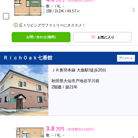
万円
（管理費等2,000円）
敷 － / 礼 －
2階 / 2LDK / 49.57㎡
広々リビングでファミリーにオススメ！
お問い合わせ(無料)
お気に入り
ＲｉｃｈＯａｋ七番館
アパート
ＪＲ奥羽本線 大曲駅/徒歩20分
秋田県大仙市戸地谷字川前
2階建 / 築21年
3.8
万円
（管理費等3,000円）
敷 － / 礼 －