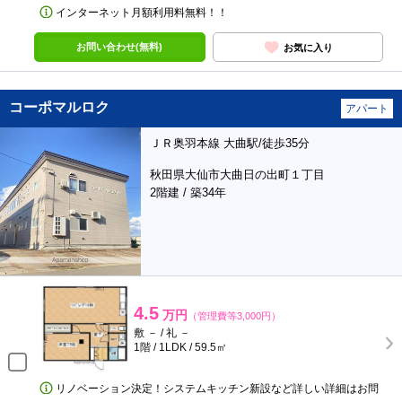
インターネット月額利用料無料！！
お問い合わせ(無料)
お気に入り
コーポマルロク
アパート
ＪＲ奥羽本線 大曲駅/徒歩35分
秋田県大仙市大曲日の出町１丁目
2階建 / 築34年
4.5
万円
（管理費等3,000円）
敷 － / 礼 －
1階 / 1LDK / 59.5㎡
リノベーション決定！システムキッチン新設など詳しい詳細はお問