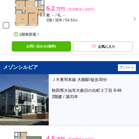
5.2
万円
（管理費等1,000円）
敷 － / 礼 －
1階 / 3DK / 54.53㎡
1階角部屋！
お問い合わせ(無料)
お気に入り
メゾンシルビア
アパート
ＪＲ奥羽本線 大曲駅/徒歩30分
秋田県大仙市大曲日の出町２丁目 8-49
2階建 / 築31年
4.5