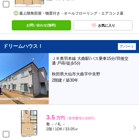
最上階角部屋・物置付き・オールフローリング・エアコン２基
お問い合わせ(無料)
お気に入り
ドリームハウスⅠ
アパート
ＪＲ奥羽本線 大曲駅/バス乗車15分/羽後交
通 戸蒔/徒歩5分
秋田県大仙市大曲字中良野
2階建 / 築30年
3.5
万円
（管理費等3,000円）
敷 － / 礼 －
2階 / 1DK / 33.05㎡