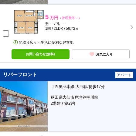
5
万円
（管理費等－）
敷 － / 礼 －
1階 / 2LDK / 56.72㎡
間取り広々・生活に便利な好立地
お問い合わせ(無料)
お気に入り
リバーフロント
アパート
ＪＲ奥羽本線 大曲駅/徒歩17分
秋田県大仙市戸地谷字川前
2階建 / 築29年