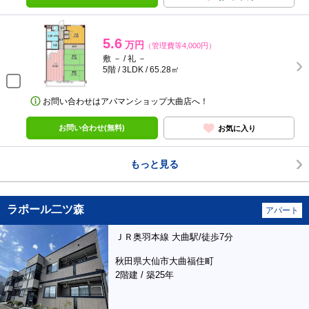
5.6
万円
（管理費等4,000円）
敷 － / 礼 －
5階 / 3LDK / 65.28㎡
お問い合わせはアパマンショップ大曲店へ！
お問い合わせ(無料)
お気に入り
もっと見る
ラポール二ツ森
アパート
ＪＲ奥羽本線 大曲駅/徒歩7分
秋田県大仙市大曲福住町
2階建 / 築25年