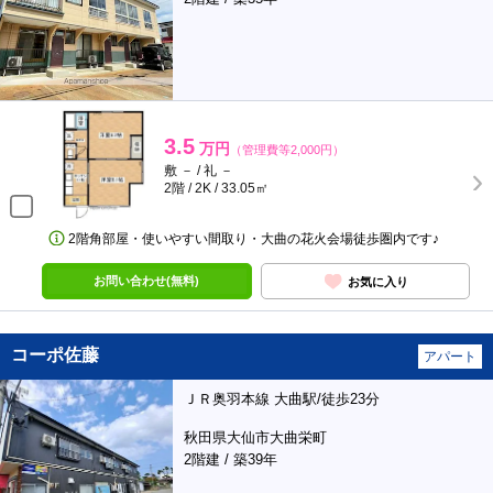
3.5
万円
（管理費等2,000円）
敷 － / 礼 －
2階 / 2K / 33.05㎡
2階角部屋・使いやすい間取り・大曲の花火会場徒歩圏内です♪
お問い合わせ(無料)
お気に入り
コーポ佐藤
アパート
ＪＲ奥羽本線 大曲駅/徒歩23分
秋田県大仙市大曲栄町
2階建 / 築39年