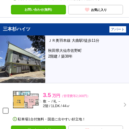
お問い合わせ(無料)
お気に入り
三本杉ハイツ
アパート
ＪＲ奥羽本線 大曲駅/徒歩11分
秋田県大仙市佐野町
2階建 / 築38年
3.5
万円
（管理費等2,000円）
敷 － / 礼 －
2階 / 1LDK / 44㎡
駐車場1台付無料・国道に出やすい好立地！