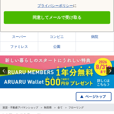
プライバシーポリシー
に
大仙市
同意してメールで受け取る
大仙市の施設一覧
スーパー
コンビニ
病院
ファミレス
公園
Previous
賃貸・不動産アパマンショップ
秋田県
全て
フローリング