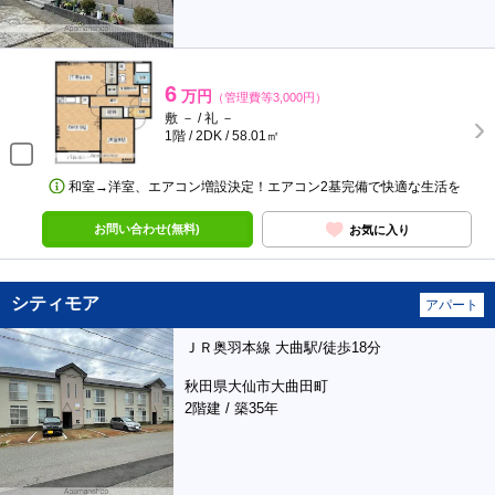
6
万円
（管理費等3,000円）
敷 － / 礼 －
1階 / 2DK / 58.01㎡
和室→洋室、エアコン増設決定！エアコン2基完備で快適な生活を
お問い合わせ(無料)
お気に入り
シティモア
アパート
ＪＲ奥羽本線 大曲駅/徒歩18分
秋田県大仙市大曲田町
2階建 / 築35年