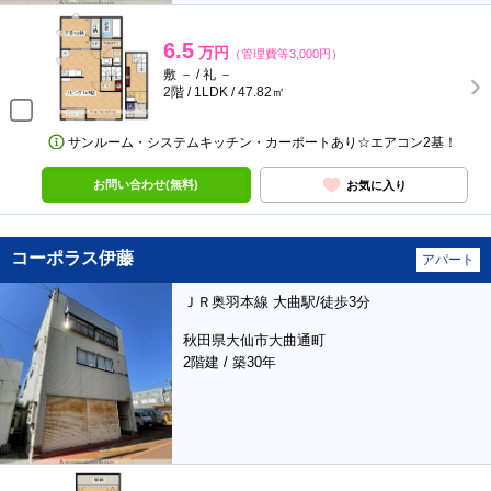
6.5
万円
（管理費等3,000円）
敷 － / 礼 －
2階 / 1LDK / 47.82㎡
サンルーム・システムキッチン・カーポートあり☆エアコン2基！
お問い合わせ(無料)
お気に入り
コーポラス伊藤
アパート
ＪＲ奥羽本線 大曲駅/徒歩3分
秋田県大仙市大曲通町
2階建 / 築30年