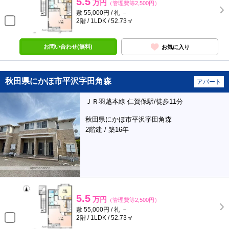
5.5
万円
（管理費等2,500円）
敷 55,000円 / 礼 －
2階 / 1LDK / 52.73㎡
お問い合わせ(無料)
お気に入り
秋田県にかほ市平沢字田角森
アパート
ＪＲ羽越本線 仁賀保駅/徒歩11分
秋田県にかほ市平沢字田角森
2階建 / 築16年
5.5
万円
（管理費等2,500円）
敷 55,000円 / 礼 －
2階 / 1LDK / 52.73㎡