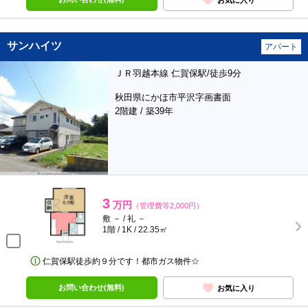
サンハイツ
アパート
ＪＲ羽越本線 仁賀保駅/徒歩9分
秋田県にかほ市平沢字画書面
2階建 / 築39年
3
万円
（管理費等2,000円）
敷 － / 礼 －
1階 / 1K / 22.35㎡
仁賀保駅徒歩約９分です！都市ガス物件☆
お問い合わせ(無料)
お気に入り