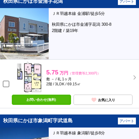
秋田県にかほ市金浦字花潟
アパート
ＪＲ羽越本線 金浦駅/徒歩5分
秋田県にかほ市金浦字花潟 300-8
2階建 / 築19年
5.75
万円
（管理費等2,300円）
敷 － / 礼 1ヶ月
2階 / 3LDK / 69.15㎡
お問い合わせ(無料)
お気に入り
秋田県にかほ市象潟町字武道島
アパート
ＪＲ羽越本線 象潟駅/徒歩8分