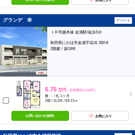
グランデ 幸
アパート
ＪＲ羽越本線 金浦駅/徒歩5分
秋田県にかほ市金浦字花潟 300-8
2階建 / 築19年
5.75
万円
（管理費等2,300円）
敷 － / 礼 1ヶ月
2階 / 3LDK / 69.15㎡
お問い合わせ(無料)
お気に入り