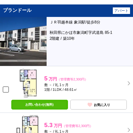
プランドール
アパート
ＪＲ羽越本線 象潟駅/徒歩8分
秋田県にかほ市象潟町字武道島 85-1
2階建 / 築10年
5
万円
（管理費等2,300円）
敷 － / 礼 1ヶ月
1階 / 1LDK / 48.61㎡
お問い合わせ(無料)
お気に入り
5.3
万円
（管理費等2,300円）
敷 － / 礼 1ヶ月