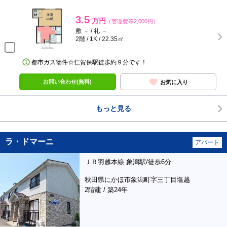
3.5
万円
（管理費等2,000円）
敷 － / 礼 －
2階 / 1K / 22.35㎡
都市ガス物件☆仁賀保駅徒歩約９分です！
お問い合わせ(無料)
お気に入り
もっと見る
ラ・ドマーニ
アパート
ＪＲ羽越本線 象潟駅/徒歩6分
秋田県にかほ市象潟町字三丁目塩越
2階建 / 築24年