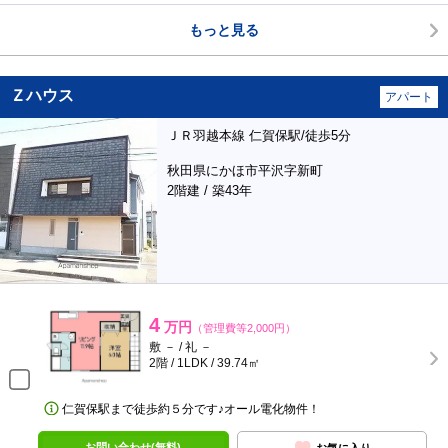
もっと見る
Ｚハウス
アパート
ＪＲ羽越本線 仁賀保駅/徒歩5分
秋田県にかほ市平沢字新町
2階建 / 築43年
4
万円
（管理費等2,000円）
敷 － / 礼 －
2階 / 1LDK / 39.74㎡
仁賀保駅まで徒歩約５分です♪オール電化物件！
お問い合わせ(無料)
お気に入り