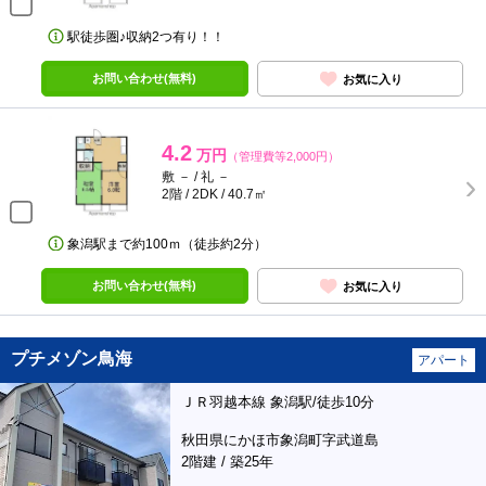
駅徒歩圏♪収納2つ有り！！
お問い合わせ(無料)
お気に入り
4.2
万円
（管理費等2,000円）
敷 － / 礼 －
2階 / 2DK / 40.7㎡
象潟駅まで約100ｍ（徒歩約2分）
お問い合わせ(無料)
お気に入り
プチメゾン鳥海
アパート
ＪＲ羽越本線 象潟駅/徒歩10分
秋田県にかほ市象潟町字武道島
2階建 / 築25年