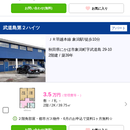
お問い合わせ(無料)
お気に入り
武道島第２ハイツ
アパート
ＪＲ羽越本線 象潟駅/徒歩10分
秋田県にかほ市象潟町字武道島 29-10
2階建 / 築39年
3.5
万円
（管理費等－）
敷 － / 礼 －
2階 / 2K / 39.75㎡
２階角部屋・都市ガス物件・6月のお申込で賃料1ヶ月無料☆
お問い合わせ(無料)
お気に入り