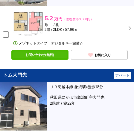
5.2
万円
（管理費等3,000円）
敷 － / 礼 －
2階 / 2LDK / 57.96㎡
メゾネットタイプ！デジタルキー完備☆
お問い合わせ(無料)
お気に入り
トム大門先
アパート
ＪＲ羽越本線 象潟駅/徒歩18分
秋田県にかほ市象潟町字大門先
2階建 / 築22年