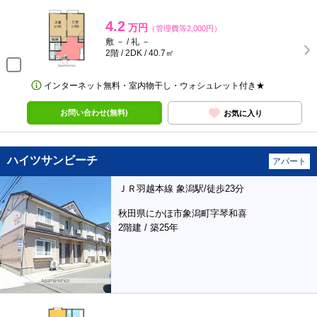
4.2
万円
（管理費等2,000円）
敷 － / 礼 －
2階 / 2DK / 40.7㎡
インターネット無料・室内物干し・ウォシュレット付き★
お問い合わせ(無料)
お気に入り
ハイツサンビーチ
アパート
ＪＲ羽越本線 象潟駅/徒歩23分
秋田県にかほ市象潟町字琴和喜
2階建 / 築25年