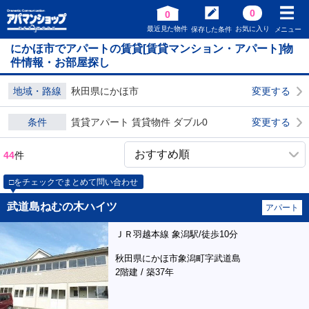
0
0
最近見た物件
お気に入り
保存した条件
メニュー
にかほ市でアパートの賃貸[賃貸マンション・アパート]物
件情報・お部屋探し
地域・路線
秋田県にかほ市
変更する
条件
賃貸アパート 賃貸物件 ダブル0
変更する
44
件
□をチェックでまとめて問い合わせ
武道島ねむの木ハイツ
アパート
ＪＲ羽越本線 象潟駅/徒歩10分
秋田県にかほ市象潟町字武道島
2階建 / 築37年