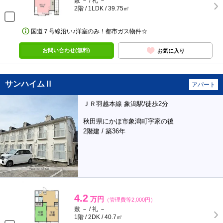
敷 － / 礼 －
2階 / 1LDK / 39.75㎡
国道７号線沿い♪洋室のみ！都市ガス物件☆
お問い合わせ(無料)
お気に入り
サンハイムⅡ
アパート
ＪＲ羽越本線 象潟駅/徒歩2分
秋田県にかほ市象潟町字家の後
2階建 / 築36年
4.2
万円
（管理費等2,000円）
敷 － / 礼 －
1階 / 2DK / 40.7㎡