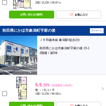
2階 / 2LDK / 58.87㎡
お問い合わせ(無料)
お気に入り
秋田県にかほ市象潟町字家の後
アパート
ＪＲ羽越本線 象潟駅/徒歩2分
秋田県にかほ市象潟町字家の後 23-1
2階建 / 築5年
5.5
万円
（管理費等1,800円）
敷 － / 礼 1ヶ月
1階 / 1LDK / 46.08㎡
お問い合わせ(無料)
お気に入り