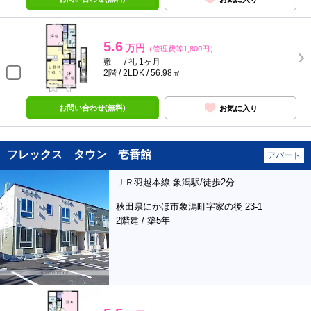
5.6
万円
（管理費等1,800円）
敷 － / 礼 1ヶ月
2階 / 2LDK / 56.98㎡
お問い合わせ(無料)
お気に入り
フレックス タウン 壱番館
アパート
ＪＲ羽越本線 象潟駅/徒歩2分
秋田県にかほ市象潟町字家の後 23-1
2階建 / 築5年