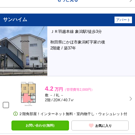
サンハイム
アパート
ＪＲ羽越本線 象潟駅/徒歩3分
秋田県にかほ市象潟町字家の後
2階建 / 築37年
4.2
万円
（管理費等2,000円）
敷 － / 礼 －
2階 / 2DK / 40.7㎡
２階角部屋！インターネット無料・室内物干し・ウォシュレット付
お問い合わせ(無料)
お気に入り