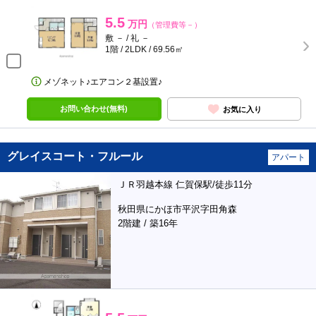
5.5
万円
（管理費等－）
敷 － / 礼 －
1階 / 2LDK / 69.56㎡
メゾネット♪エアコン２基設置♪
お問い合わせ(無料)
お気に入り
グレイスコート・フルール
アパート
ＪＲ羽越本線 仁賀保駅/徒歩11分
秋田県にかほ市平沢字田角森
2階建 / 築16年