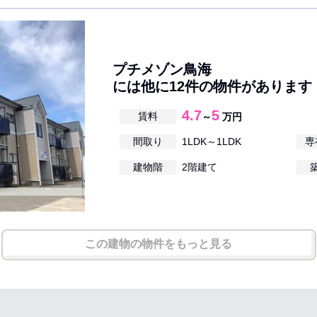
プチメゾン鳥海
には他に12件の物件があります
4.7
5
賃料
～
万円
間取り
1LDK～1LDK
専
建物階
2階建て
この建物の物件をもっと見る