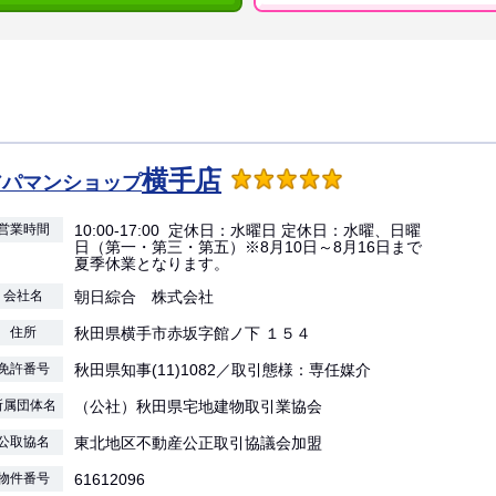
横手店
アパマンショップ
営業時間
10:00-17:00 定休日：水曜日 定休日：水曜、日曜
日（第一・第三・第五）※8月10日～8月16日まで
夏季休業となります。
会社名
朝日綜合 株式会社
住所
秋田県横手市赤坂字館ノ下 １５４
免許番号
秋田県知事(11)1082／取引態様：専任媒介
所属団体名
（公社）秋田県宅地建物取引業協会
公取協名
東北地区不動産公正取引協議会加盟
物件番号
61612096