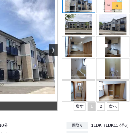
戻す
1
2
次へ
10分
1LDK（LDK11･洋6）
間取り