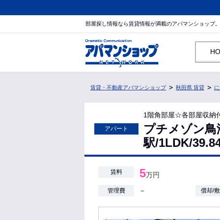
部屋探し情報なら賃貸情報が満載のアパマンショップ
H
賃貸・不動産アパマンショップ
秋田県 賃貸
に
1階角部屋☆各部屋収納
プチメゾン鳥
アパート
駅/1LDK/3
5
賃料
万円
－
管理費
償却/