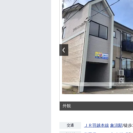
外観
ＪＲ羽越本線
象潟駅
/徒歩
交通