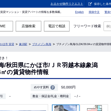
おまかせ物件リクエスト
保存した条
。賃貸マンション・賃貸アパートの情報を多数掲載。
English
簡体中文
繁体
OME
店舗検索
電話で相談
フリーワード検索
かほ市 賃貸
象潟駅
プチメゾン鳥海
プチメゾン鳥海/1LDK/39.84㎡の賃貸物件情
付き！
海/秋田県にかほ市/ＪＲ羽越本線象潟
9.84㎡の賃貸物件情報
50,000円
めやす賃料
－
－/－
敷引
敷金・保証金/礼金・権利金