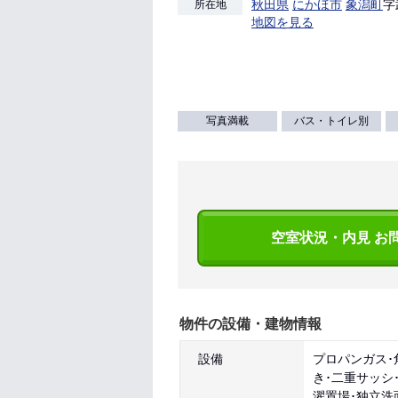
秋田県
にかほ市
象潟町
字
所在地
地図を見る
写真満載
バス・トイレ別
空室状況・内見 お
物件の設備・建物情報
設備
プロパンガス･
き･二重サッシ
濯置場･独立洗