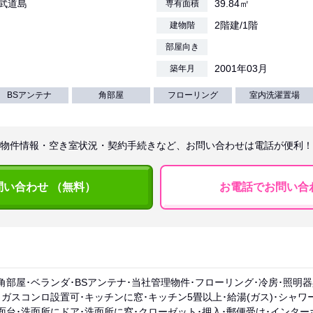
武道島
39.84㎡
専有面積
2階建/1階
建物階
部屋向き
2001年03月
築年月
BSアンテナ
角部屋
フローリング
室内洗濯置場
物件情報・空き室状況・契約手続きなど、お問い合わせは電話が便利！
問い合わせ （無料）
お電話でお問い合
角部屋･ベランダ･BSアンテナ･当社管理物件･フローリング･冷房･照明
･ガスコンロ設置可･キッチンに窓･キッチン5畳以上･給湯(ガス)･シャワ
面台･洗面所にドア･洗面所に窓･クローゼット･押入･郵便受け･インター