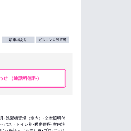
駐車場あり
ガスコンロ設置可
わせ （通話料無料）
器具･洗濯機置場（室内）･全室照明付
ー･バス・トイレ別･暖房便座･室内洗
ホン･保証人（不要）※･プロパンガ