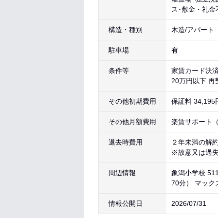
ス･敷金・礼金
構造・種別
木造/アパート
駐車場
有
条件等
家賃カード決済
20万円以下 
その他初期費用
保証料 34,1
その他月額費用
楽賃サポート（課
退去時費用
２年未満の解
※故意又は過
周辺情報
象潟小学校 51
70分） マック
情報公開日
2026/07/31