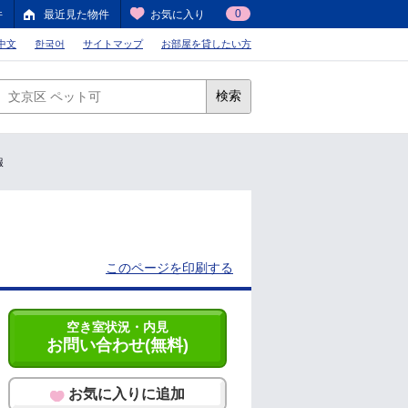
0
件
最近見た物件
お気に入り
中文
한국어
サイトマップ
お部屋を貸したい方
検索
報
このページを印刷する
空き室状況・内見
お問い合わせ(無料)
お気に入りに追加