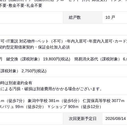
不要･敷金不要･礼金不要
総戸数
10 戸
可･IT重説 対応物件･ペット（不可）･年内入居可･年度内入居可･カー
再契約型定期借家契約・保証会社加入必須
95円 鍵交換（課税対象） 19,800円(税込) 簡易消火器代（課税対象） 6,6
税対象） 2,750円(税込)
約時は別途違約金有
失による汚損・破損は別途費用がかかる場合がございます。
1ｍ（徒歩7分） 象潟中学校 381ｍ（徒歩5分） 仁賀保高等学校 3077ｍ
スバリュ 99ｍ（徒歩2分） Ｙショップ 909ｍ（徒歩12分）
次回更新予定日
2026/08/1