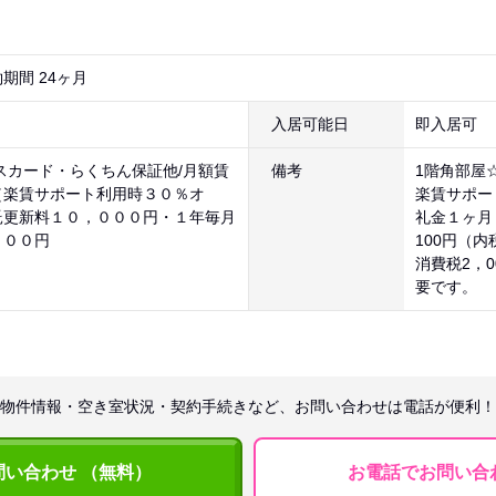
期間 24ヶ月
入居可能日
即入居可
スカード・らくちん保証他/月額賃
備考
1階角部屋
（楽賃サポート利用時３０％オ
楽賃サポー
託更新料１０，０００円・１年毎月
礼金１ヶ月
５００円
100円（内
消費税2，
要です。
物件情報・空き室状況・契約手続きなど、お問い合わせは電話が便利！
問い合わせ （無料）
お電話でお問い合