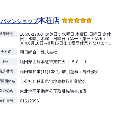
本荘店
アパマンショップ
営業時間
10:00-17:00 定休日：水曜日 木曜日 日曜日 定休
日：水曜、木曜、日曜日（第一・第三・第五）
※※8月10日～8月16日まで夏季休業となります。
会社名
朝日綜合 株式会社
住所
秋田県由利本荘市東梵天 １８０－１
免許番号
秋田県知事(11)1082／取引態様：専任媒介
所属団体名
（公社）秋田県宅地建物取引業協会
公取協名
東北地区不動産公正取引協議会加盟
物件番号
61612096