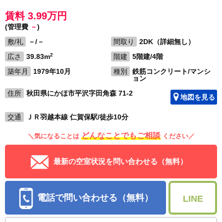
賃料 3.99万円
(管理費
－
)
敷/礼
－/－
間取り
2DK（詳細無し）
2
広さ
39.83m
階建
5階建/4階
築年月
1979年10月
種別
鉄筋コンクリート/マンシ
ョン
住所
秋田県にかほ市平沢字田角森 71-2
地図を見る
交通
ＪＲ羽越本線 仁賀保駅/徒歩10分
どんなことでもご相談
＼気になることは
ください／
最新の空室状況を問い合わせる（無料）
電話で問い合わせる（無料）
LINE