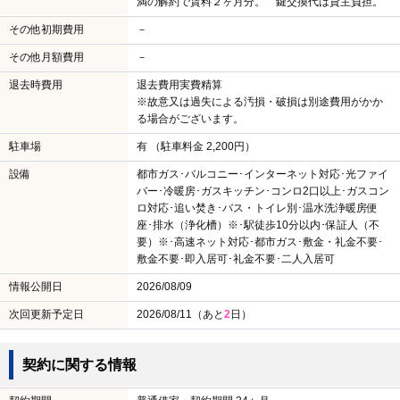
満の解約で賃料２ヶ月分。 鍵交換代は貸主負担。
その他初期費用
－
その他月額費用
－
退去時費用
退去費用実費精算
※故意又は過失による汚損・破損は別途費用がかか
る場合がございます。
駐車場
有 （駐車料金 2,200円）
設備
都市ガス･バルコニー･インターネット対応･光ファイ
バー･冷暖房･ガスキッチン･コンロ2口以上･ガスコン
ロ対応･追い焚き･バス・トイレ別･温水洗浄暖房便
座･排水（浄化槽）※･駅徒歩10分以内･保証人（不
要）※･高速ネット対応･都市ガス･敷金・礼金不要･
敷金不要･即入居可･礼金不要･二人入居可
情報公開日
2026/08/09
次回更新予定日
2026/08/11（あと
2
日）
契約に関する情報