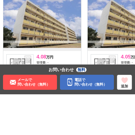
4.08
4.05
万円
万
管理費:－
管理費:－
お問い合わせ
－
－
－
無料
敷
礼
敷
39.83㎡
2DK
39.83㎡
メールで
電話で
仁賀保駅 徒歩10分
仁賀保駅 
問い合わせ（無料）
問い合わせ（無料）
追加
秋田県にかほ市平沢字田角
秋田県に
森
森
リノベ
シニア
パノラマ有
リノベ
シニア
パノ
住む街研究所で街の情報を見る