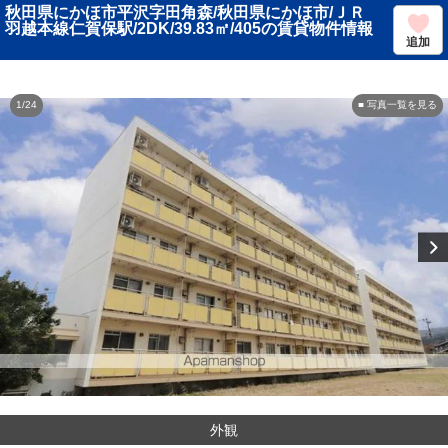
秋田県にかほ市平沢字田角森/秋田県にかほ市/ＪＲ
羽越本線仁賀保駅/2DK/39.83㎡/405の賃貸物件情報
追加
1/24
■ 写真一覧を見る
外観