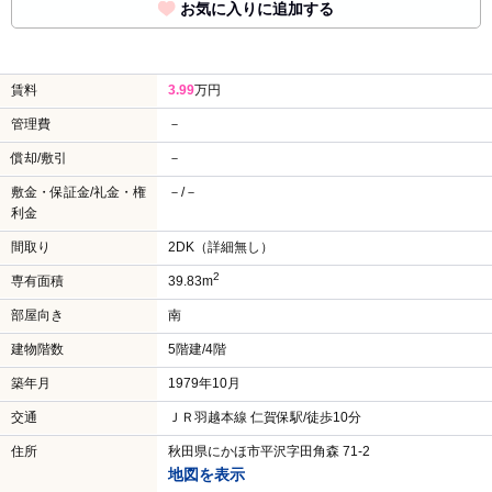
お気に入りに追加する
賃料
3.99
万円
管理費
－
償却/敷引
－
敷金・保証金/礼金・権
－/－
利金
間取り
2DK（詳細無し）
2
専有面積
39.83m
部屋向き
南
建物階数
5階建/4階
築年月
1979年10月
交通
ＪＲ羽越本線 仁賀保駅/徒歩10分
住所
秋田県にかほ市平沢字田角森 71-2
地図を表示