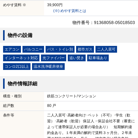
めやす賃料 ※
39,900円
(※) めやす賃料とは
物件番号：91368058-05018503
物件の設備
エアコン
バルコニー
バス・トイレ別
都市ガス
二人入居可
インターネット対応
光ファイバー
追い焚き
駐車場あり
コンロ2口以上
温水洗浄暖房便座
物件情報詳細
構造・種別
鉄筋コンクリート/マンション
総戸数
80 戸
条件等
二人入居可･高齢者向け･ペット（不可）･学生（歓
迎）･高齢者（歓迎） 保証人・保証会社不要（審査に
よって連帯保証人が必要の場合あり） 短期解約違
約金あり。１年未満の解約で賃料３ヶ月分。２年未