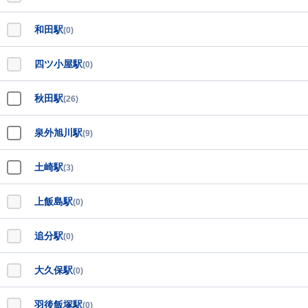
和田駅
(0)
四ツ小屋駅
(0)
秋田駅
(26)
泉外旭川駅
(9)
土崎駅
(3)
上飯島駅
(0)
追分駅
(0)
大久保駅
(0)
羽後飯塚駅
(0)