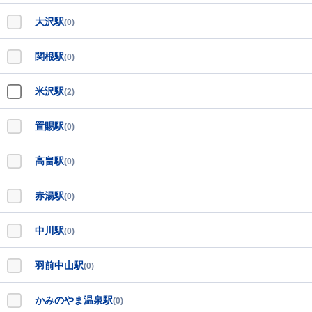
大沢駅
(0)
関根駅
(0)
米沢駅
(2)
置賜駅
(0)
高畠駅
(0)
赤湯駅
(0)
中川駅
(0)
羽前中山駅
(0)
かみのやま温泉駅
(0)