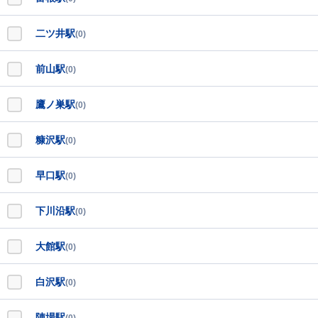
二ツ井駅
(0)
前山駅
(0)
鷹ノ巣駅
(0)
糠沢駅
(0)
早口駅
(0)
下川沿駅
(0)
大館駅
(0)
白沢駅
(0)
陣場駅