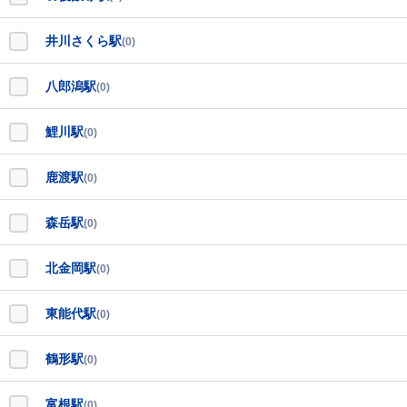
井川さくら駅
(0)
八郎潟駅
(0)
鯉川駅
(0)
鹿渡駅
(0)
森岳駅
(0)
北金岡駅
(0)
東能代駅
(0)
鶴形駅
(0)
富根駅
(0)