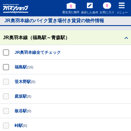
0
0
最近見た物件
お気に入り
保存した条件
メニュー
JR奥羽本線のバイク置き場付き賃貸の物件情報
JR奥羽本線（福島駅～青森駅）
JR奥羽本線全てチェック
福島駅
(16)
笹木野駅
(0)
庭坂駅
(0)
板谷駅
(0)
峠駅
(0)