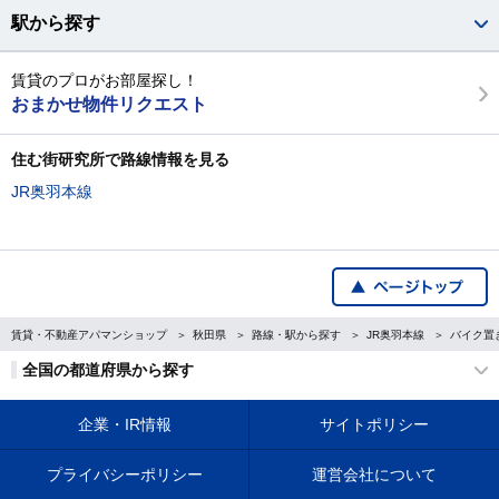
駅から探す
賃貸のプロがお部屋探し！
おまかせ物件リクエスト
住む街研究所で路線情報を見る
JR奥羽本線
賃貸・不動産アパマンショップ
秋田県
路線・駅から探す
JR奥羽本線
バイク置
全国の都道府県から探す
企業・IR情報
サイトポリシー
プライバシーポリシー
運営会社について