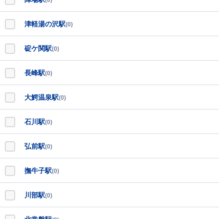
(0)
津軽湯の沢駅
(0)
碇ケ関駅
(0)
長峰駅
(0)
大鰐温泉駅
(0)
石川駅
(0)
弘前駅
(0)
撫牛子駅
(0)
川部駅
(0)