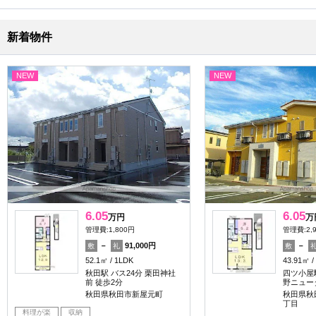
新着物件
NEW
NEW
6.05
6.05
万円
万
管理費:1,800円
管理費:2,
－
91,000円
－
敷
礼
敷
52.1㎡
1LDK
43.91㎡
秋田駅 バス24分 栗田神社
四ツ小屋駅
前 徒歩2分
野ニュー
秋田県秋田市新屋元町
秋田県秋
丁目
料理が楽
収納