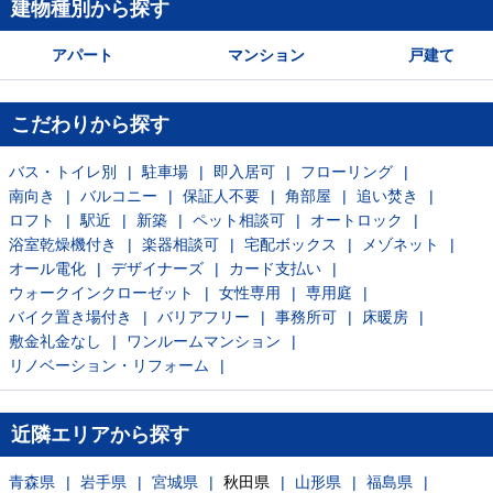
建物種別から探す
アパート
マンション
戸建て
こだわりから探す
バス・トイレ別
駐車場
即入居可
フローリング
南向き
バルコニー
保証人不要
角部屋
追い焚き
ロフト
駅近
新築
ペット相談可
オートロック
浴室乾燥機付き
楽器相談可
宅配ボックス
メゾネット
オール電化
デザイナーズ
カード支払い
ウォークインクローゼット
女性専用
専用庭
バイク置き場付き
バリアフリー
事務所可
床暖房
敷金礼金なし
ワンルームマンション
リノベーション・リフォーム
近隣エリアから探す
青森県
岩手県
宮城県
秋田県
山形県
福島県