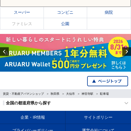
スーパー
コンビニ
病院
ファミレス
公園
Previous
賃貸・不動産アパマンショップ
秋田県
大仙市
神宮寺駅
駐車場
全国の都道府県から探す
企業・IR情報
サイトポリシー
プライバシーポリシー
運営会社について