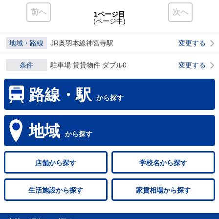
前へ
次へ
1ページ目
(ページ中)
地域・路線
JR奥羽本線神宮寺駅
変更する
条件
駐車場 賃貸物件 ダブル0
変更する
路線・駅
から探す
地域
から探す
店舗
から探す
学校名
から探す
生活施設
から探す
家賃相場
から探す