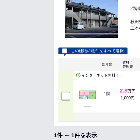
2階
秋田
二本柳
この建物の物件をすべて選択
賃料／
部屋階
管理費
インターネット無料！！
2.8
万円
1階
1,000円
1件 ～ 1件を表示