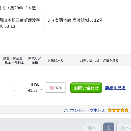
建て
/
築29年
/
木造
県山本郡三種町鹿渡字
ＪＲ奥羽本線 鹿渡駅/徒歩12分
 53-13
敷金・保証金／
間取り／
お気に入り
お問い合わせ／詳細を見る
礼金・権利金
面積
－
1LDK
詳細を見る
お問い合わせ
追加
－
41.32m²
アパマンショップ本荘店
前へ
次へ
1