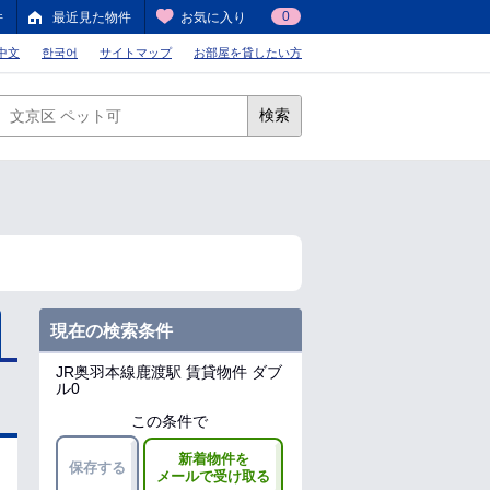
0
件
最近見た物件
お気に入り
中文
한국어
サイトマップ
お部屋を貸したい方
検索
現在の検索条件
JR奥羽本線鹿渡駅
賃貸物件 ダブ
ル0
この条件で
新着物件を
保存する
メールで受け取る