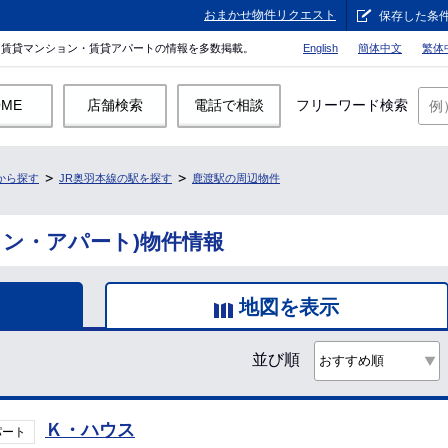
おまかせ物件リクエスト
保存した条
。賃貸マンション・賃貸アパートの情報を多数掲載。
English
簡体中文
繁体
OME
店舗検索
電話で相談
フリーワード検索
から探す
JR奥羽本線の駅を探す
鹿渡駅の周辺物件
ョン・アパート)物件情報
地図を表示
並び順
Ｋ・ハウス
パート