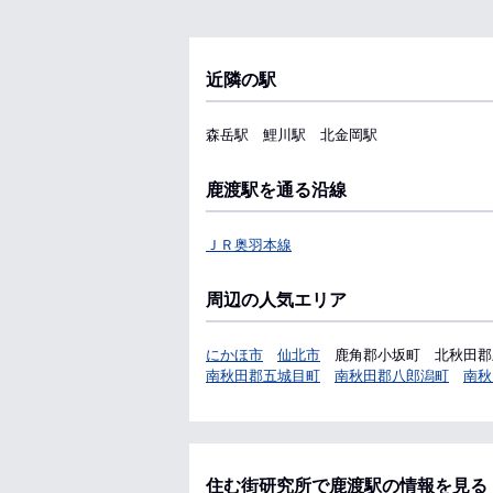
近隣の駅
森岳駅
鯉川駅
北金岡駅
鹿渡駅を通る沿線
ＪＲ奥羽本線
周辺の人気エリア
にかほ市
仙北市
鹿角郡小坂町
北秋田郡
南秋田郡五城目町
南秋田郡八郎潟町
南秋
住む街研究所で鹿渡駅の情報を見る