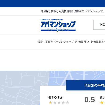
部屋探し情報なら賃貸情報が満載のアパマンショップ
H
賃貸・不動産アパマンショップ
秋田県
北秋田郡上
項目別の平均
0.5
働きやすさ
買
★★★★★
★★★★★
★
★