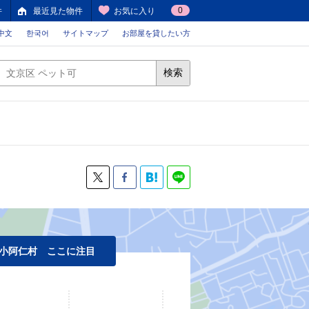
0
件
最近見た物件
お気に入り
中文
한국어
サイトマップ
お部屋を貸したい方
検索
小阿仁村 ここに注目