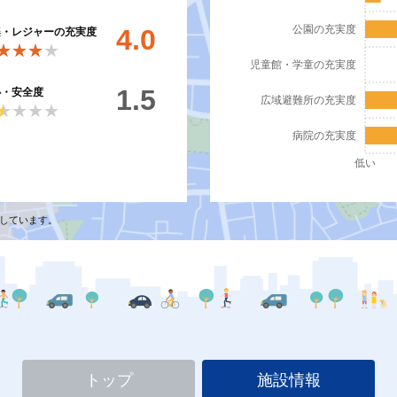
公園の充実度
4.0
楽・レジャーの充実度
★★★★
★★★★
児童館・学童の充実度
1.5
心・安全度
広域避難所の充実度
★★★★
★★★★
病院の充実度
低い
しています。
トップ
施設情報