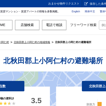
おまかせ物件リクエスト
保存した条
。賃貸マンション・賃貸アパートの情報を多数掲載。
English
簡体中文
繁体
OME
店舗検索
電話で相談
フリーワード検索
小阿仁村
北秋田郡上小阿仁村の地域情報
北秋田郡上小阿仁村の避難場所
北秋田郡上小阿仁村の避難場所
点数
北秋田郡上
3.5
い物の便利さ
★★★★
★★★★
財政力