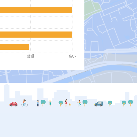
普通
高い