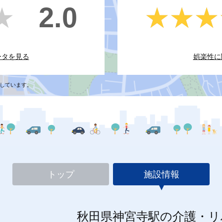
2.0
★
★
★★★
★★★
ータを見る
娯楽性に
しています。
トップ
施設情報
秋田県神宮寺駅の介護・リ