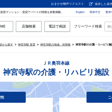
おまかせ物件リクエスト
保存した条
。賃貸マンション・賃貸アパートの情報を多数掲載。
English
簡体中文
繁体
OME
店舗検索
電話で相談
フリーワード検索
駅から探す
神宮寺駅 賃貸
神宮寺駅の地域・街情報
神宮寺駅の介護・リハビリ施
ＪＲ奥羽本線
神宮寺駅の介護・リハビリ施設
便性
こ