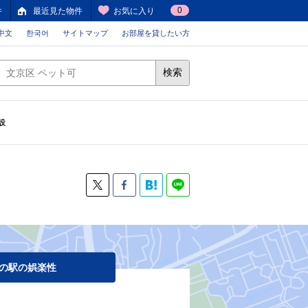
0
件
最近見た物件
お気に入り
中文
한국어
サイトマップ
お部屋を貸したい方
検索
設
の駅の娯楽性