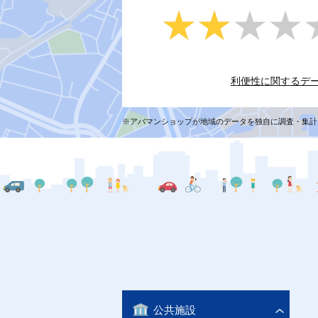
★★★★
★★★★
利便性に関するデ
※アパマンショップが地域のデータを独自に調査・集計
公共施設