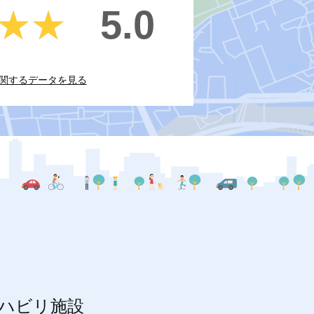
5.0
★★
★★
関するデータを見る
ハビリ施設