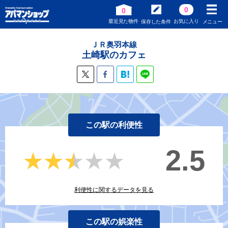
0
0
最近見た物件
お気に入り
保存した条件
メニュー
ＪＲ奥羽本線
土崎駅のカフェ
この駅の利便性
2.5
★★★★★
★★★★★
利便性に関するデータを見る
この駅の娯楽性