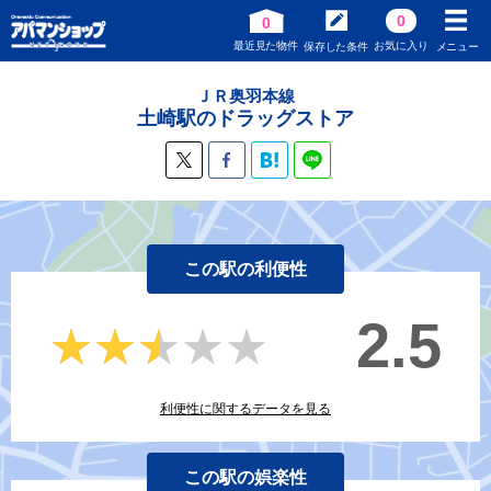
0
0
最近見た物件
お気に入り
保存した条件
メニュー
ＪＲ奥羽本線
土崎駅のドラッグストア
この駅の利便性
2.5
★★★★★
★★★★★
利便性に関するデータを見る
この駅の娯楽性