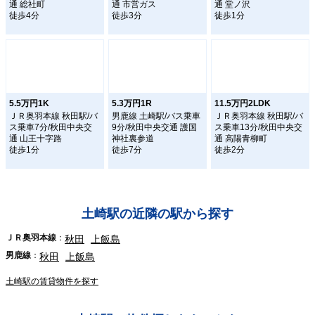
通 総社町
通 市営ガス
通 堂ノ沢
徒歩4分
徒歩3分
徒歩1分
5.5万円1K
5.3万円1R
11.5万円2LDK
ＪＲ奥羽本線 秋田駅/バ
男鹿線 土崎駅/バス乗車
ＪＲ奥羽本線 秋田駅/バ
ス乗車7分/秋田中央交
9分/秋田中央交通 護国
ス乗車13分/秋田中央交
通 山王十字路
神社裏参道
通 高陽青柳町
徒歩1分
徒歩7分
徒歩2分
土崎駅の近隣の駅から探す
ＪＲ奥羽本線
秋田
上飯島
男鹿線
秋田
上飯島
土崎駅の賃貸物件を探す