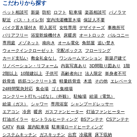
こだわりから探す
ペット相談可
新築
防犯
ロフト
駐車場
楽器相談可
パノラマ
駅近
バス・トイレ別
室内洗濯機置き場
保証人不要
バイク置き場付き
即入居可
女性専用
デザイナーズ
事務所可
バリアフリー
浴室乾燥機付き
床暖房
オートロック
バルコニー
専用庭
メゾネット
南向き
オール電化
角部屋
追い焚き
ウォークインクローゼット
宅配ボックス
フローリング
カード支払い
敷金礼金なし
ワンルームマンション
新築戸建て
リノベーション・リフォーム
内装写真あり
3D間取り図あり
1階
2階以上
10階建以上
子供可
高齢者向け
法人限定
単身者不可
鉄骨造
鉄筋コンクリート造
軽量鉄骨造
木造
その他
エレベータ
24時間緊急対応
集会場
ゴミ集積場
コンクリート打ちっぱなし（外観）
駐輪場
給湯（電気）
給湯（ガス）
シャワー
専用浴室
シャンプードレッサー
エアコン
冷房
暖房
ガスファンヒーター
灯油ファンヒーター
灯油ボイラー
セントラルヒーティング
BSアンテナ
CSアンテナ
CATV
有線
屋内駐車場
駐車場ロードヒーティング
システムキッチン
ガスキッチン
出窓
冷蔵庫
床下収納