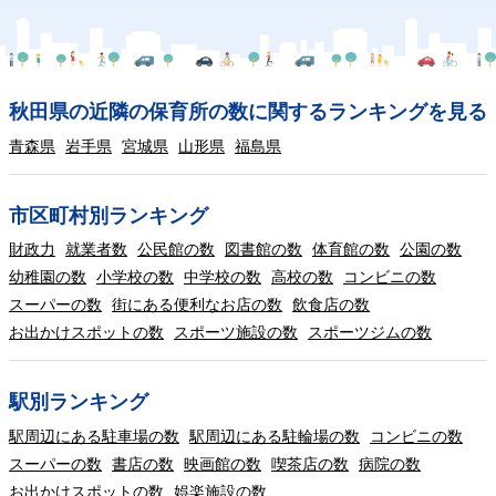
秋田県の近隣の保育所の数に関するランキングを見る
青森県
岩手県
宮城県
山形県
福島県
市区町村別ランキング
財政力
就業者数
公民館の数
図書館の数
体育館の数
公園の数
幼稚園の数
小学校の数
中学校の数
高校の数
コンビニの数
スーパーの数
街にある便利なお店の数
飲食店の数
お出かけスポットの数
スポーツ施設の数
スポーツジムの数
駅別ランキング
駅周辺にある駐車場の数
駅周辺にある駐輪場の数
コンビニの数
スーパーの数
書店の数
映画館の数
喫茶店の数
病院の数
お出かけスポットの数
娯楽施設の数