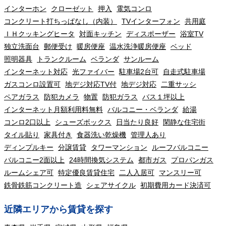
インターホン
クローゼット
押入
電気コンロ
コンクリート打ちっぱなし（内装）
TVインターフォン
共用庭
ＩＨクッキングヒータ
対面キッチン
ディスポーザー
浴室TV
独立洗面台
郵便受け
暖房便座
温水洗浄暖房便座
ベッド
照明器具
トランクルーム
ベランダ
サンルーム
インターネット対応
光ファイバー
駐車場2台可
自走式駐車場
ガスコンロ設置可
地デジ対応TV付
地デジ対応
二重サッシ
ペアガラス
防犯カメラ
物置
防犯ガラス
バス１坪以上
インターネット月額利用料無料
バルコニー・ベランダ
給湯
コンロ2口以上
シューズボックス
日当たり良好
閑静な住宅街
タイル貼り
家具付き
食器洗い乾燥機
管理人あり
ディンプルキー
分譲賃貸
タワーマンション
ルーフバルコニー
バルコニー2面以上
24時間換気システム
都市ガス
プロパンガス
ルームシェア可
特定優良賃貸住宅
二人入居可
マンスリー可
鉄骨鉄筋コンクリート造
シェアサイクル
初期費用カード決済可
近隣エリアから賃貸を探す