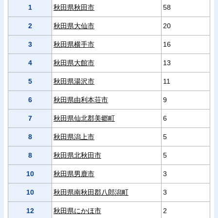
1
秋田県秋田市
58
2
秋田県大仙市
20
3
秋田県横手市
16
4
秋田県大館市
13
5
秋田県湯沢市
11
6
秋田県由利本荘市
9
7
秋田県仙北郡美郷町
6
8
秋田県潟上市
5
8
秋田県北秋田市
5
10
秋田県男鹿市
3
10
秋田県南秋田郡八郎潟町
3
12
秋田県にかほ市
2