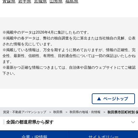
青森県
岩手県
宮城県
山形県
福島県
※掲載中のデータは2026年4月に集計したものです。
※掲載中の各データは、弊社の独自調査を元に算出または当社独自の見解、公表
された情報を元にしています。
※掲載している情報は、万全を期すように努めておりますが、情報の正確性、完
全性、最新性、信頼性、有用性、目的適合性については一切の保証はいたしかね
ます。
※最新かつ正確な情報につきましては、自治体や店舗のウェブサイトにてご確認
下さい。
賃貸・不動産アパマンショップ
秋田県
秋田県の地域・街情報
秋田県市区町村別 
全国の都道府県から探す
企業・IR情報
サイトポリシー