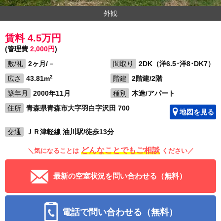
外観
賃料 4.5万円
(管理費
2,000円
)
敷/礼
2ヶ月/－
間取り
2DK（洋6.5･洋8･DK7）
2
広さ
43.81m
階建
2階建/2階
築年月
2000年11月
種別
木造/アパート
住所
青森県青森市大字羽白字沢田 700
地図を見る
交通
ＪＲ津軽線 油川駅/徒歩13分
どんなことでもご相談
＼気になることは
ください／
最新の空室状況を問い合わせる（無料）
電話で問い合わせる（無料）