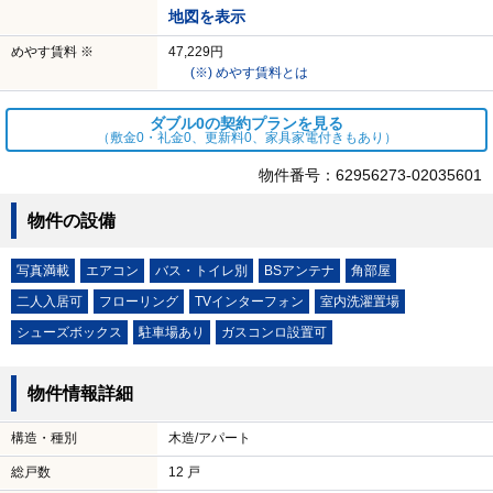
地図を表示
めやす賃料 ※
47,229円
(※) めやす賃料とは
ダブル0の契約プランを見る
（敷金0・礼金0、更新料0、家具家電付きもあり）
物件番号：62956273-02035601
物件の設備
写真満載
エアコン
バス・トイレ別
BSアンテナ
角部屋
二人入居可
フローリング
TVインターフォン
室内洗濯置場
シューズボックス
駐車場あり
ガスコンロ設置可
物件情報詳細
構造・種別
木造/アパート
総戸数
12 戸