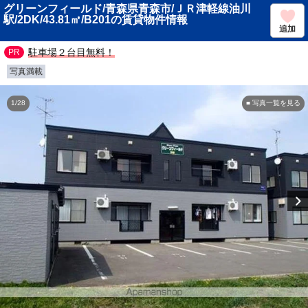
グリーンフィールド/青森県青森市/ＪＲ津軽線油川
駅/2DK/43.81㎡/B201の賃貸物件情報
追加
駐車場２台目無料！
写真満載
1/28
■ 写真一覧を見る