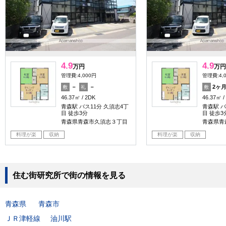
4.9
4.9
万円
万円
管理費:4,000円
管理費:4,
－
－
2ヶ
敷
礼
敷
46.37㎡
2DK
46.37㎡
青森駅 バス11分 久須志4丁
青森駅 バ
目 徒歩3分
目 徒歩3
青森県青森市久須志３丁目
青森県青
料理が楽
収納
料理が楽
収納
住む街研究所で街の情報を見る
青森県
青森市
ＪＲ津軽線
油川駅