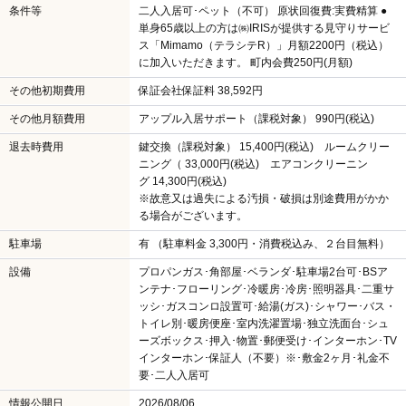
条件等
二人入居可･ペット（不可） 原状回復費:実費精算 ●
単身65歳以上の方は㈱IRISが提供する見守りサービ
ス「Mimamo（テラシテR）」月額2200円（税込）
に加入いただきます。 町内会費250円(月額)
その他初期費用
保証会社保証料 38,592円
その他月額費用
アップル入居サポート（課税対象） 990円(税込)
退去時費用
鍵交換（課税対象） 15,400円(税込) ルームクリー
ニング（ 33,000円(税込) エアコンクリーニン
グ 14,300円(税込)
※故意又は過失による汚損・破損は別途費用がかか
る場合がございます。
駐車場
有 （駐車料金 3,300円・消費税込み、２台目無料）
設備
プロパンガス･角部屋･ベランダ･駐車場2台可･BSア
ンテナ･フローリング･冷暖房･冷房･照明器具･二重サ
ッシ･ガスコンロ設置可･給湯(ガス)･シャワー･バス・
トイレ別･暖房便座･室内洗濯置場･独立洗面台･シュ
ーズボックス･押入･物置･郵便受け･インターホン･TV
インターホン･保証人（不要）※･敷金2ヶ月･礼金不
要･二人入居可
情報公開日
2026/08/06