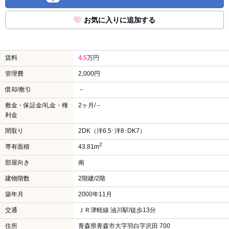
お気に入りに追加する
賃料
4.5
万円
管理費
2,000円
償却/敷引
－
敷金・保証金/礼金・権
2ヶ月/－
利金
間取り
2DK（洋6.5･洋8･DK7）
2
専有面積
43.81m
部屋向き
南
建物階数
2階建/2階
築年月
2000年11月
交通
ＪＲ津軽線 油川駅/徒歩13分
住所
青森県青森市大字羽白字沢田 700