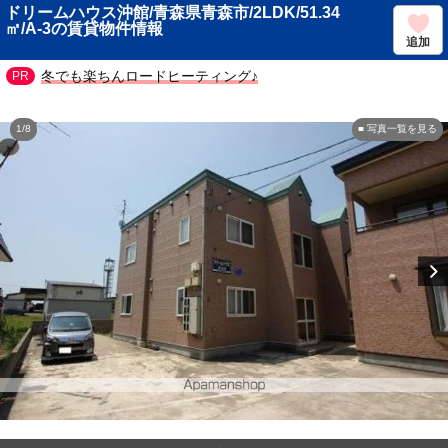
ドリームハウス沖館/青森県青森市/2LDK/51.34
㎡/A-3の賃貸物件情報
追加
冬でも楽ちんロードヒーティング♪
1/8
■ 写真一覧を見る