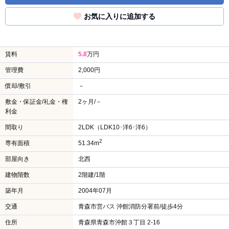
お気に入りに追加する
賃料
5.8
万円
管理費
2,000円
償却/敷引
－
敷金・保証金/礼金・権
2ヶ月/－
利金
間取り
2LDK（LDK10･洋6･洋6）
2
専有面積
51.34m
部屋向き
北西
建物階数
2階建/1階
築年月
2004年07月
交通
青森市営バス 沖館消防分署前/徒歩4分
住所
青森県青森市沖館３丁目 2-16