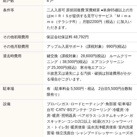
総戸数
6 戸
条件等
二人入居可 原状回復費:実費精算 ●単身65歳以上の方
は㈱ＩＲＩＳが提供する見守りサービス「Ｍｉｍａ
ｍｏ（テラシテR）」月額2200円（税込）に加入い
ただきます。
その他初期費用
保証会社保証料 48,792円
その他月額費用
アップル入居サポート（課税対象） 990円(税込)
退去時費用
鍵交換（課税対象） 28,600円(税込) ルームクリー
ニング（ 38,500円(税込) エアコンクリーニン
グ 25,300円(税込) 寒冷地エアコン
※故意又は過失による汚損・破損は別途費用がかか
る場合がございます。
駐車場
有 （駐車料金 5,500円・税込 2台目5,500円台数制
限有り）
設備
プロパンガス･ロードヒーティング･角部屋･駐車場2
台可･CATV･BSアンテナ･フローリング･冷暖房･冷
房･暖房･照明器具･ペアガラス･システムキッチン･ガ
スキッチン･コンロ2口以上･給湯(ガス)･シャワー･バ
ス・トイレ別･暖房便座･温水洗浄暖房便座･室内洗濯
置場･独立洗面台･シャンプードレッサー･シューズボ