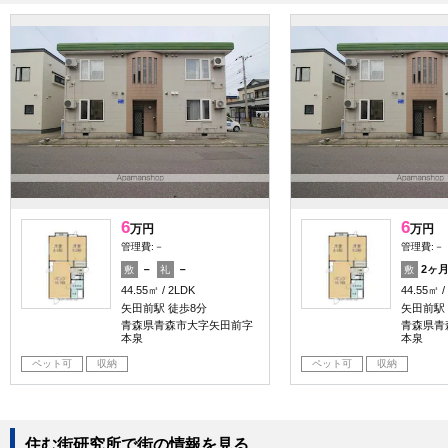
6
6
万円
万円
管理費:－
管理費:－
－
－
2ヶ
敷
礼
敷
44.55㎡
2LDK
44.55㎡
矢田前駅 徒歩8分
矢田前駅
青森県青森市大字矢田前字
青森県青
本泉
本泉
ペット可
収納
ペット可
収納
住む街研究所で街の情報を見る