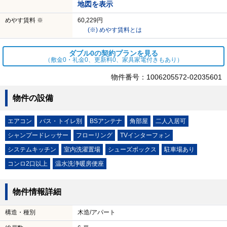
地図を表示
めやす賃料 ※
60,229円
(※) めやす賃料とは
ダブル0の契約プランを見る
（敷金0・礼金0、更新料0、家具家電付きもあり）
物件番号：1006205572-02035601
物件の設備
エアコン
バス・トイレ別
BSアンテナ
角部屋
二人入居可
シャンプードレッサー
フローリング
TVインターフォン
システムキッチン
室内洗濯置場
シューズボックス
駐車場あり
コンロ2口以上
温水洗浄暖房便座
物件情報詳細
構造・種別
木造/アパート