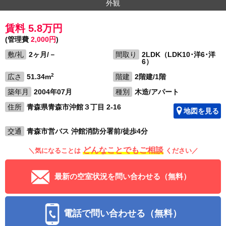
外観
賃料 5.8万円
(管理費
2,000円
)
敷/礼
2ヶ月/－
間取り
2LDK（LDK10･洋6･洋
6）
2
広さ
51.34m
階建
2階建/1階
築年月
2004年07月
種別
木造/アパート
住所
青森県青森市沖館３丁目 2-16
地図を見る
交通
青森市営バス 沖館消防分署前/徒歩4分
どんなことでもご相談
＼気になることは
ください／
最新の空室状況を問い合わせる（無料）
電話で問い合わせる（無料）