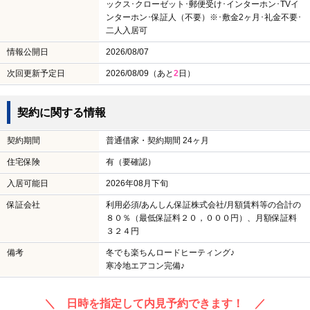
ックス･クローゼット･郵便受け･インターホン･TVイ
ンターホン･保証人（不要）※･敷金2ヶ月･礼金不要･
二人入居可
情報公開日
2026/08/07
次回更新予定日
2026/08/09（あと
2
日）
契約に関する情報
契約期間
普通借家・契約期間 24ヶ月
住宅保険
有（要確認）
入居可能日
2026年08月下旬
保証会社
利用必須/あんしん保証株式会社/月額賃料等の合計の
８０％（最低保証料２０，０００円）、月額保証料
３２４円
備考
冬でも楽ちんロードヒーティング♪
寒冷地エアコン完備♪
＼ 日時を指定して内見予約できます！ ／