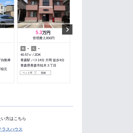
Next
5.3
6.3
万円
万円
管理費:2,800円
管理費:3,000円
－
－
2ヶ月
－
敷
礼
敷
礼
40.57㎡
2DK
46.94㎡
1LDK
ダ自動車
青森駅 バス14分 片岡 徒歩4分
バス 金沢小学校前 徒歩3分
青森県青森市桂木３丁目
青森県青森市大字大野字金沢
字稲元
ペット可
収納
料理が楽
ペット可
収納
たい方はこちら
テラスハウス