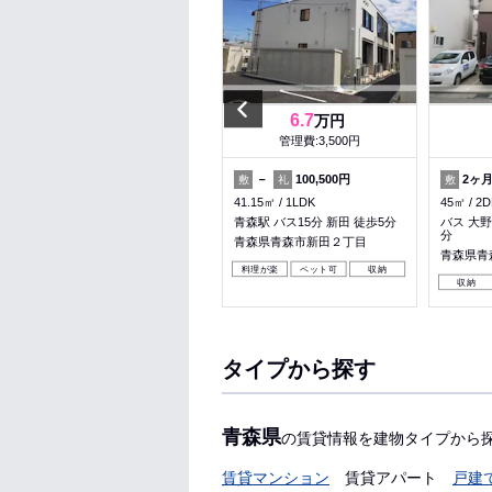
Previous
6.5
6.7
万円
万円
管理費:3,000円
管理費:3,500円
－
－
－
100,500円
2ヶ
敷
礼
敷
礼
敷
56.32㎡
2LDK
41.15㎡
1LDK
45㎡
2D
バス 県立中央病院通り 徒歩1
青森駅 バス15分 新田 徒歩5分
バス 大
分
分
青森県青森市新田２丁目
青森県青森市東造道３丁目
青森県青
料理が楽
ペット可
収納
料理が楽
収納
パノラマ有
収納
タイプから探す
青森県
の賃貸情報を建物タイプから
賃貸マンション
賃貸アパート
戸建