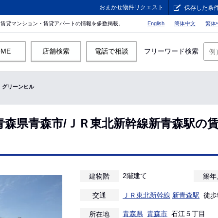
おまかせ物件リクエスト
保存した条
。賃貸マンション・賃貸アパートの情報を多数掲載。
English
簡体中文
繁体
OME
店舗検索
電話で相談
フリーワード検索
グリーンヒル
青森県青森市/ＪＲ東北新幹線新青森駅の
2階建て
建物階
築年
交通
ＪＲ東北新幹線
新青森駅
徒歩
青森県
青森市
石江５丁目
所在地