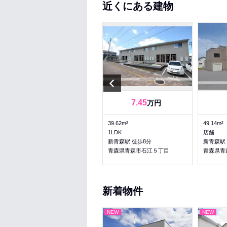
近くにある建物
Previous
6.5
7.45
万円
万円
44.44m²
39.62m²
49.14m²
1LDK
1LDK
店舗
新青森駅 徒歩10分
新青森駅 徒歩8分
新青森駅
青森県青森市大字石江字三好
青森県青森市石江５丁目
青森県青
新着物件
NEW
NEW
NEW