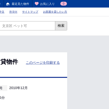
0
件
最近見た物件
お気に入り
中文
한국어
サイトマップ
お部屋を貸したい方
検索
賃貸物件
このページを印刷する
2010年12月
月
5分