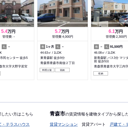
5.4
5.7
6.1
万円
万円
万円
管理費:－
管理費:4,000円
管理費:2,300円
月
－
1ヶ月
－
－
91,500円
礼
敷
礼
敷
礼
K
44.63㎡
1LDK
46.08㎡
1LDK
野市民センター 徒歩5
東青森駅 徒歩9分
新青森駅 バス3分 マツ
前 徒歩5分
青森県青森市南佃２丁目
森市大字大野字若宮
青森県青森市大字三内
料理が楽
収納
収納
青森市
探したい方はこちら
の賃貸情報を建物タイプから探し
て・テラスハウス
賃貸マンション
賃貸アパート
戸建て・