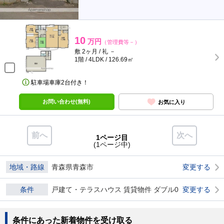
10
万円
（管理費等－）
敷 2ヶ月 / 礼 －
1階 / 4LDK / 126.69㎡
駐車場車庫2台付き！
お問い合わせ(無料)
お気に入り
前へ
次へ
1ページ目
(1ページ中)
地域・路線
青森県青森市
変更する
条件
戸建て・テラスハウス 賃貸物件 ダブル0
変更する
条件にあった新着物件を受け取る