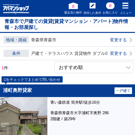
0
0
最近見た物件
お気に入り
保存した条件
メニュー
青森市で戸建ての賃貸[賃貸マンション・アパート]物件情
報・お部屋探し
地域・路線
青森県青森市
変更する
条件
戸建て・テラスハウス 賃貸物件 ダブル0
変更する
1
件
□をチェックでまとめて問い合わせ
浦町奥野貸家
一戸建て
青い森鉄道 筒井駅/徒歩16分
青森県青森市大字浦町字奥野 286
2階建 / 築29年