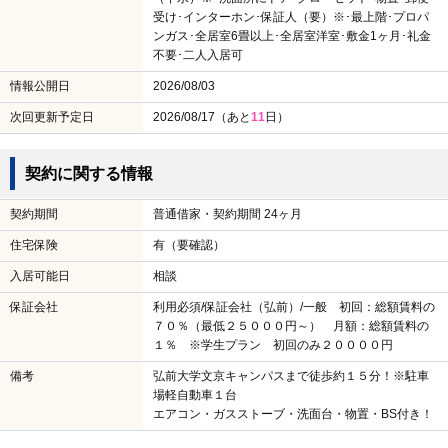
受け･インターホン･保証人（要）※･最上階･プロパ
ンガス･全居室6畳以上･全居室洋室･敷金1ヶ月･礼金
不要･二人入居可
情報公開日
2026/08/03
次回更新予定日
2026/08/17（あと
11
日）
契約に関する情報
契約期間
普通借家・契約期間 24ヶ月
住宅保険
有（要確認）
入居可能日
相談
保証会社
利用必須/保証会社（弘前）/一般 初回：総額賃料の
７０％（最低２５０００円～） 月額：総額賃料の
１％ ※学生プラン 初回のみ２００００円
備考
弘前大学文京キャンパスまで徒歩約１５分！※駐車
場軽自動車１台
エアコン・ガスストーブ・洗面台・物置・BS付き！