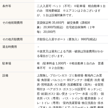
条件等
二人入居可･ペット（不可） ※駐車場 軽自動車１台
のみ 現地要確認 ※エアコンは２台ございます
が、１台は設備対象外です。
その他初期費用
賃貸保証料 35,693円 鍵交換費（課税対
象） 20,900円(税込) 住宅総合保険料（２年
毎） 20,000円
その他月額費用
月額安心入居サポート（要加入） 990円(税込)
退去時費用
－
※故意又は過失による汚損・破損は別途費用がかか
る場合がございます。
駐車場
有 （駐車料金 1,000円・※軽自動車１台のみ 普通
車不可 ※２台目無）
設備
上階無し･プロパンガス･ゴミ集積場･敷地内ごみ置
場･角部屋･バルコニー･BSアンテナ･冷暖房･冷房･暖
房･照明器具･ガス暖房･洗濯機置場（室内）･全室照
明付き･ペアガラス･ガスコンロ設置可･キッチンに
窓･給湯(ガス)･追い焚き･シャワー･水道（公営）･脱
衣所･バス（専用）･バス・トイレ別･暖房便座･トイ
レ･トイレ（専用）･室内洗濯置場･独立洗面台･排水
（下水）※･洗面所にドア･クローゼット･物置･郵便