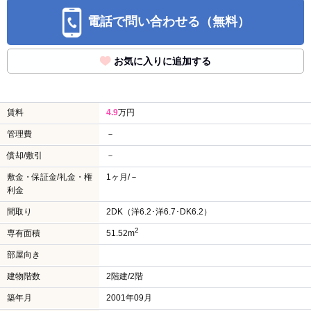
電話で問い合わせる（無料）
お気に入りに追加する
賃料
4.9
万円
管理費
－
償却/敷引
－
敷金・保証金/礼金・権
1ヶ月/－
利金
間取り
2DK（洋6.2･洋6.7･DK6.2）
2
専有面積
51.52m
部屋向き
建物階数
2階建/2階
築年月
2001年09月