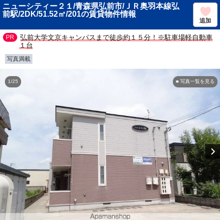
ニューシティー２１/青森県弘前市/ＪＲ奥羽本線弘
前駅/2DK/51.52㎡/201の賃貸物件情報
追加
弘前大学文京キャンパスまで徒歩約１５分！※駐車場軽自動車
１台
写真満載
1/25
■ 写真一覧を見る