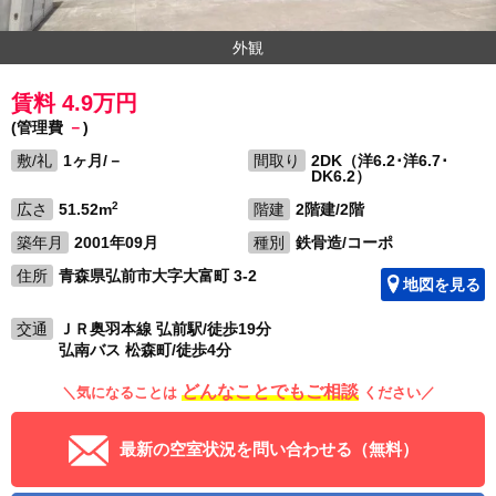
外観
賃料 4.9万円
(管理費
－
)
敷/礼
1ヶ月/－
間取り
2DK（洋6.2･洋6.7･
DK6.2）
2
広さ
51.52m
階建
2階建/2階
築年月
2001年09月
種別
鉄骨造/コーポ
住所
青森県弘前市大字大富町 3-2
地図を見る
交通
ＪＲ奥羽本線 弘前駅/徒歩19分
弘南バス 松森町/徒歩4分
どんなことでもご相談
＼気になることは
ください／
最新の空室状況を問い合わせる（無料）