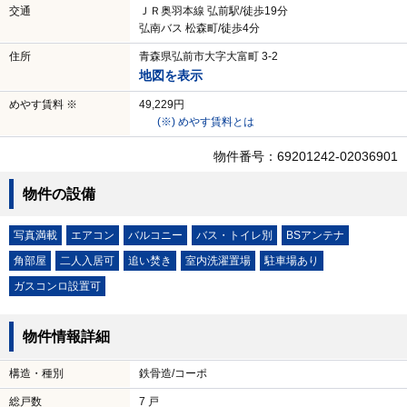
交通
ＪＲ奥羽本線 弘前駅/徒歩19分
弘南バス 松森町/徒歩4分
住所
青森県弘前市大字大富町 3-2
地図を表示
めやす賃料 ※
49,229円
(※) めやす賃料とは
物件番号：69201242-02036901
物件の設備
写真満載
エアコン
バルコニー
バス・トイレ別
BSアンテナ
角部屋
二人入居可
追い焚き
室内洗濯置場
駐車場あり
ガスコンロ設置可
物件情報詳細
構造・種別
鉄骨造/コーポ
総戸数
7 戸