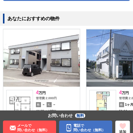
あなたにおすすめの物件
4
4
万円
万円
管理費:2,000円
管理費:2,
－
－
1ヶ
敷
礼
敷
44.62㎡
2DK
51.64㎡
お問い合わせ
無料
弘前駅 徒歩48分
弘前駅 徒
青森県弘前市大字安原３丁
青森県弘
目
メールで
電話で
女性安心
料理が楽
問い合わせ（無料）
問い合わせ（無料）
追加
収納