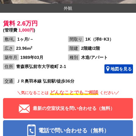
外観
賃料 2.6万円
(管理費
1,000円
)
敷/礼
1ヶ月/－
間取り
1K（洋8･K3）
2
広さ
23.96m
階建
2階建/2階
築年月
1989年03月
種別
木造/アパート
住所
青森県弘前市大字稔町 2-1
地図を見る
交通
ＪＲ奥羽本線 弘前駅/徒歩36分
どんなことでもご相談
＼気になることは
ください／
最新の空室状況を問い合わせる（無料）
電話で問い合わせる（無料）