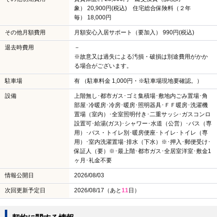
象） 20,900円(税込) 住宅総合保険料（２年
毎） 18,000円
その他月額費用
月額安心入居サポート（要加入） 990円(税込)
退去時費用
－
※故意又は過失による汚損・破損は別途費用がかか
る場合がございます。
駐車場
有 （駐車料金 1,000円・※駐車場現地要確認。）
設備
上階無し･都市ガス･ゴミ集積場･敷地内ごみ置場･角
部屋･冷暖房･冷房･暖房･照明器具･ＦＦ暖房･洗濯機
置場（室内）･全室照明付き･二重サッシ･ガスコンロ
設置可･給湯(ガス)･シャワー･水道（公営）･バス（専
用）･バス・トイレ別･暖房便座･トイレ･トイレ（専
用）･室内洗濯置場･排水（下水）※･押入･郵便受け･
保証人（要）※･最上階･都市ガス･全居室洋室･敷金1
ヶ月･礼金不要
情報公開日
2026/08/03
次回更新予定日
2026/08/17（あと
11
日）