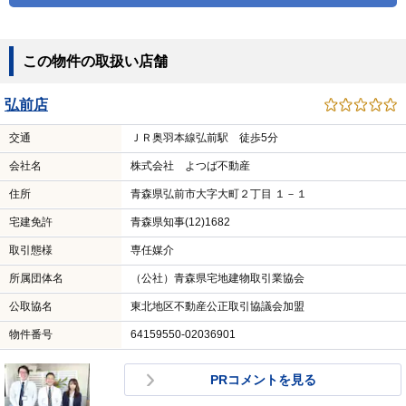
この物件の取扱い店舗
弘前店
交通
ＪＲ奥羽本線弘前駅 徒歩5分
会社名
株式会社 よつば不動産
住所
青森県弘前市大字大町２丁目 １－１
宅建免許
青森県知事(12)1682
取引態様
専任媒介
所属団体名
（公社）青森県宅地建物取引業協会
公取協名
東北地区不動産公正取引協議会加盟
物件番号
64159550-02036901
PRコメントを見る