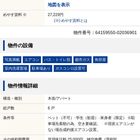
地図を表示
めやす賃料 ※
27,229円
(※) めやす賃料とは
物件番号：64159550-02036901
物件の設備
写真満載
エアコン
バス・トイレ別
都市ガス
角部屋
室内洗濯置場
駐車場あり
ガスコンロ設置可
物件情報詳細
構造・種別
木造/アパート
総戸数
6 戸
条件等
ペット（不可）･学生（歓迎）･単身者（限定） ※駐
車場先着順の為、空き要確認。 ※現状エアコンが
ない場合成約後エアコン設置。
その他初期費用
賃貸保証料 25,000円 鍵交換費（課税対