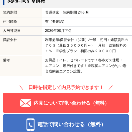
契約に関する情報
契約期間
普通借家・契約期間 24ヶ月
住宅保険
有（要確認）
入居可能日
2026年08月下旬
保証会社
利用必須/保証会社（弘前）/一般 初回：総額賃料の
７０％（最低２５０００円～） 月額：総額賃料の
１％ ※学生プラン 初回のみ２００００円
備考
お風呂トイレ、セパレートです！都市ガス使用！
エアコン、暖房付きです！※現状エアコンがない場
合成約後エアコン設置。
＼ 日時を指定して内見予約できます！ ／
内見について問い合わせる（無料）
電話で問い合わせる（無料）