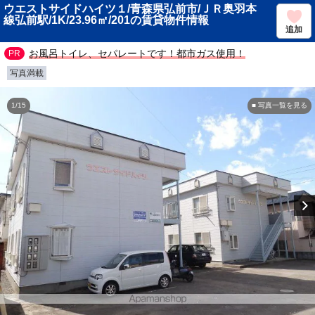
ウエストサイドハイツ１/青森県弘前市/ＪＲ奥羽本
線弘前駅/1K/23.96㎡/201の賃貸物件情報
追加
お風呂トイレ、セパレートです！都市ガス使用！
写真満載
1/15
■ 写真一覧を見る