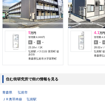
5
4.1
万円
万円
管理費:6,000円
管理費:4,
－
－
－
敷
礼
敷
23.18㎡
1K
28.02㎡
弘前駅 バス11分 富田町 徒
弘前駅 徒
歩2分
青森県弘
青森県弘前市大字富野町
住む街研究所で街の情報を見る
青森県
弘前市
ＪＲ奥羽本線
弘前駅