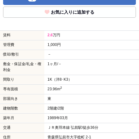
お気に入りに追加する
賃料
2.6
万円
管理費
1,000円
償却/敷引
－
敷金・保証金/礼金・権
1ヶ月/－
利金
間取り
1K（洋8･K3）
2
専有面積
23.96m
部屋向き
東
建物階数
2階建/2階
築年月
1989年03月
交通
ＪＲ奥羽本線 弘前駅/徒歩36分
住所
青森県弘前市大字稔町 2-1