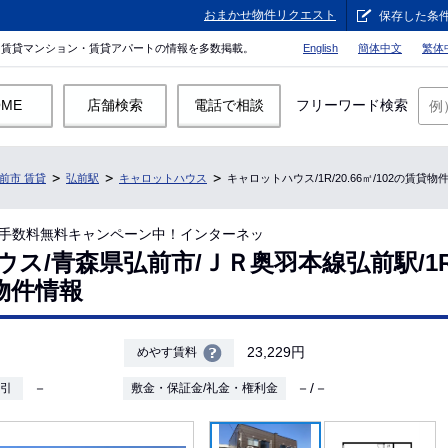
おまかせ物件リクエスト
保存した条
。賃貸マンション・賃貸アパートの情報を多数掲載。
English
簡体中文
繁体
OME
店舗検索
電話で相談
フリーワード検索
前市 賃貸
弘前駅
キャロットハウス
キャロットハウス/1R/20.66㎡/102の賃貸物
手数料無料キャンペーン中！インターネッ
ス/青森県弘前市/ＪＲ奥羽本線弘前駅/1R/2
貸物件情報
23,229円
めやす賃料
－
－/－
敷引
敷金・保証金/礼金・権利金