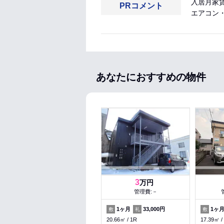
入居月家
PRコメント
エアコン
あなたにおすすめの物件
3
万円
管理費:－
1ヶ月
33,000円
1ヶ
敷
礼
敷
20.66㎡
1R
17.39㎡