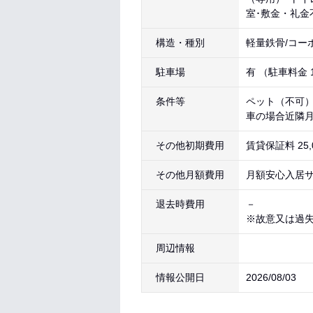
室･敷金・礼金
構造・種別
軽量鉄骨/コー
駐車場
有 （駐車料金
条件等
ペット（不可）
車の場合近隣
その他初期費用
賃貸保証料 25
その他月額費用
月額安心入居サ
退去時費用
－
※故意又は過
周辺情報
情報公開日
2026/08/03