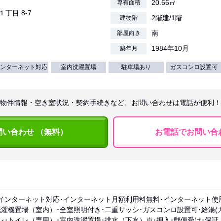
20.66㎡
専有面積
１丁目 8-7
2階建/1階
建物階
南
部屋向き
1984年10月
築年月
ンターネット対応
室内洗濯置場
駐車場あり
ガスコンロ設置可
物件情報・空き室状況・契約手続きなど、お問い合わせは電話が便利！
問い合わせ （無料）
お電話でお問い合
インターネット対応･インターネット月額利用料無料･インターネット使用
洗濯機置場（室内）･全室照明付き･二重サッシ･ガスコンロ設置可･給湯(ガ
レ･トイレ（専用）･室内洗濯置場･排水（下水）※･押入･郵便受け･保証