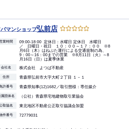
弘前店
アパマンショップ
営業時間
09:00-18:00 定休日：水曜日 定休日 水曜日
／ 日曜日・祝日 １０：００～１７：００ ※8
月6日（木）はねぷた運行による交通規制の為、
9：00～16：00までの営業 ※8月11日（火）～8
月16日（日）は夏季休業
会社名
株式会社 よつば不動産
住所
青森県弘前市大字大町２丁目 １－１
免許番号
青森県知事(12)1682／取引態様：専任媒介
所属団体名
（公社）青森県宅地建物取引業協会
公取協名
東北地区不動産公正取引協議会加盟
物件番号
72779031