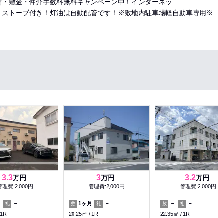
賃・敷金・仲介手数料無料キャンペーン中！インターネッ
・ストーブ付き！灯油は自動配管です！※敷地内駐車場軽自動車専用※
3.3
3
3.2
万円
万円
万円
管理費:2,000円
管理費:2,000円
管理費:2,000円
月
－
1ヶ月
－
－
－
礼
敷
礼
敷
礼
1R
20.25㎡
1R
22.35㎡
1R