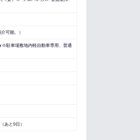
紹介可能。）
★※駐車場敷地内軽自動車専用、普通
7 （あと
9日
）