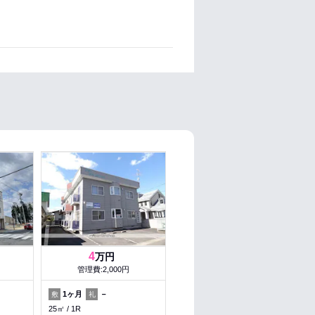
4
万円
管理費:2,000円
1ヶ月
－
敷
礼
25㎡
1R