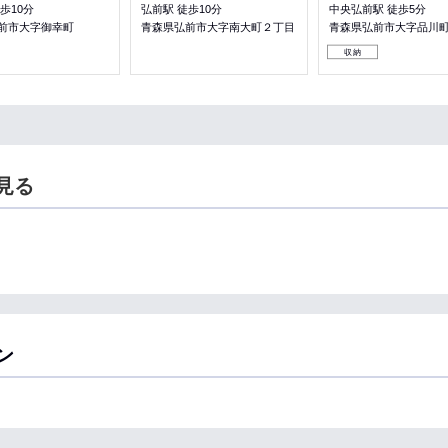
歩10分
弘前駅 徒歩10分
中央弘前駅 徒歩5分
前市大字御幸町
青森県弘前市大字南大町２丁目
青森県弘前市大字品川
収納
見る
ン