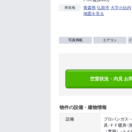
青森県
弘前市
大字小比内
所在地
地図を見る
写真満載
エアコン
イ
空室状況・内見 お
物件の設備・建物情報
設備
プロパンガス･
具･ＦＦ暖房･
（専用）･トイ