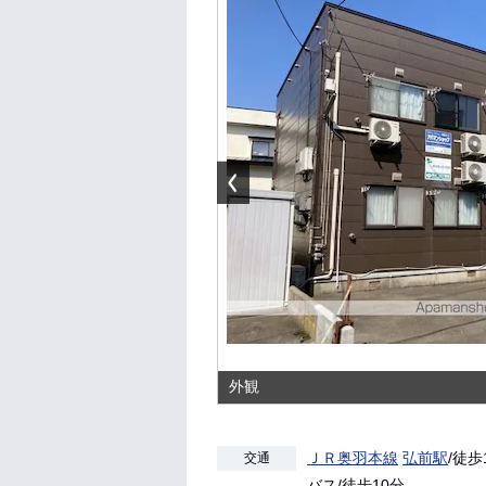
外観
ＪＲ奥羽本線
弘前駅
/徒歩
交通
バス/徒歩10分