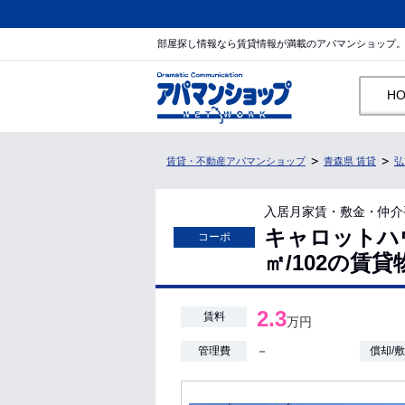
部屋探し情報なら賃貸情報が満載のアパマンショップ
H
賃貸・不動産アパマンショップ
青森県 賃貸
弘
入居月家賃・敷金・仲介
キャロットハウ
コーポ
㎡/102の賃
2.3
賃料
万円
－
管理費
償却/