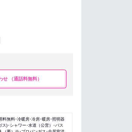
わせ （通話料無料）
料無料･冷暖房･冷房･暖房･照明器
ス)･シャワー･水道（公営）･バス
人（要）※･プロパンガス･全居室洋