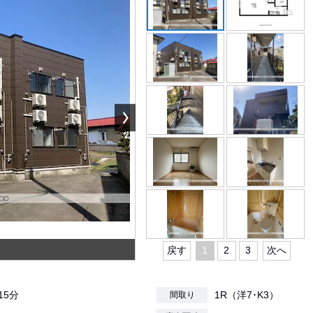
戻す
1
2
3
次へ
15分
1R（洋7･K3）
間取り