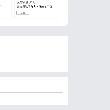
弘前駅 徒歩17分
町
青森県弘前市大字外崎４丁目
収納