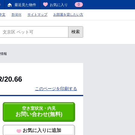
0
件
最近見た物件
お気に入り
中文
한국어
サイトマップ
お部屋を貸したい方
検索
件情報
0.66
このページを印刷する
空き室状況・内見
お問い合わせ(無料)
お気に入りに追加