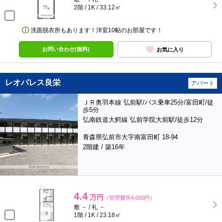
2階 / 1K / 33.12㎡
洗面脱衣所もあります！洋室10帖のお部屋です！
お問い合わせ(無料)
お気に入り
レオパレス良栄
アパート
ＪＲ奥羽本線 弘前駅/バス乗車25分/富田町/徒
歩5分
弘南鉄道大鰐線 弘前学院大前駅/徒歩12分
青森県弘前市大字南富田町 18-94
2階建 / 築16年
4.4
万円
（管理費等4,000円）
敷 － / 礼 －
1階 / 1K / 23.18㎡