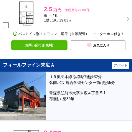
2.5
万円
（管理費等2,000円）
敷 － / 礼 －
1階 / 1K / 19.83㎡
バストイレ別！エアコン、暖房（自動配管）、モニターホン付き！
お問い合わせ(無料)
お気に入り
フィールファイン末広Ａ
アパート
ＪＲ奥羽本線 弘前駅/徒歩32分
弘南バス 総合学習センター前/徒歩5分
青森県弘前市大字末広４丁目 5-1
2階建 / 築32年