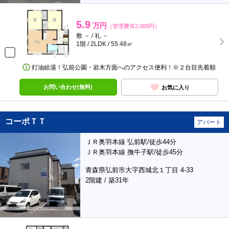
5.9
万円
（管理費等2,000円）
敷 － / 礼 －
1階 / 2LDK / 55.48㎡
灯油給湯！弘前公園・岩木方面へのアクセス便利！※２台目先着順
お問い合わせ(無料)
お気に入り
コーポＴＴ
アパート
ＪＲ奥羽本線 弘前駅/徒歩44分
ＪＲ奥羽本線 撫牛子駅/徒歩45分
青森県弘前市大字西城北１丁目 4-33
2階建 / 築31年