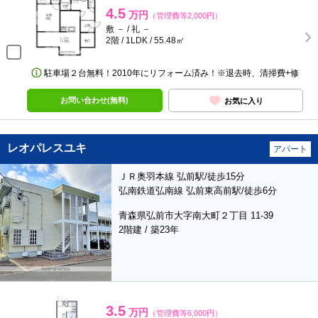
4.5
万円
（管理費等2,000円）
敷 － / 礼 －
2階 / 1LDK / 55.48㎡
駐車場２台無料！2010年にリフォーム済み！※退去時、清掃費+修
お問い合わせ(無料)
お気に入り
レオパレスユキ
アパート
ＪＲ奥羽本線 弘前駅/徒歩15分
弘南鉄道弘南線 弘前東高前駅/徒歩6分
青森県弘前市大字南大町２丁目 11-39
2階建 / 築23年
3.5
万円
（管理費等6,000円）