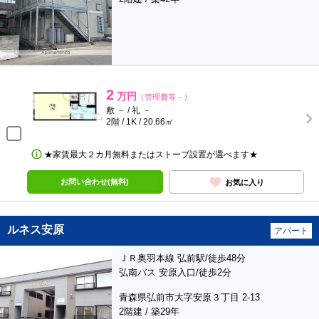
2
万円
（管理費等－）
敷 － / 礼 －
2階 / 1K / 20.66㎡
★家賃最大２カ月無料またはストーブ設置が選べます★
お問い合わせ(無料)
お気に入り
ルネス安原
アパート
ＪＲ奥羽本線 弘前駅/徒歩48分
弘南バス 安原入口/徒歩2分
青森県弘前市大字安原３丁目 2-13
2階建 / 築29年