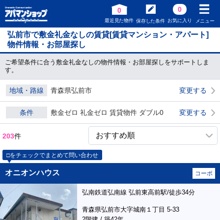
0
0
最近見た物件
お気に入り
保存した条件
メニュー
弘前市で敷金礼金なしの賃貸[賃貸マンション・アパート]
物件情報・お部屋探し
ご希望条件に合う敷金礼金なしの物件情報・お部屋探しをサポートしま
す。
地域・路線
青森県弘前市
変更する
条件
敷金ゼロ 礼金ゼロ 賃貸物件 ダブル0
変更する
203
件
□をチェックでまとめて問い合わせ
オニオンハウス
コーポ
弘南鉄道弘南線 弘前東高前駅/徒歩34分
青森県弘前市大字城南１丁目 5-33
2階建 / 築42年