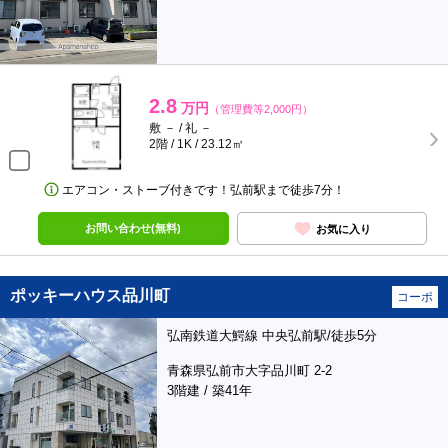
2.8
万円
（管理費等2,000円）
敷 － / 礼 －
2階 / 1K / 23.12㎡
エアコン・ストーブ付きです！弘前駅まで徒歩7分！
お問い合わせ(無料)
お気に入り
ポッキーハウス品川町
コーポ
弘南鉄道大鰐線 中央弘前駅/徒歩5分
青森県弘前市大字品川町 2-2
3階建 / 築41年