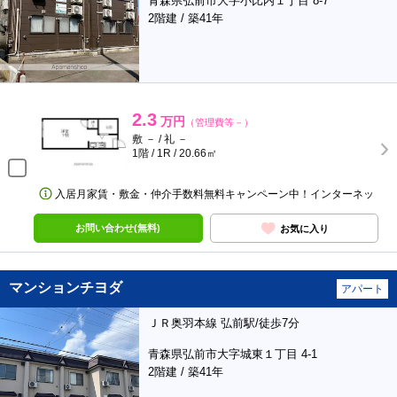
青森県弘前市大字小比内１丁目 8-7
2階建 / 築41年
2.3
万円
（管理費等－）
敷 － / 礼 －
1階 / 1R / 20.66㎡
入居月家賃・敷金・仲介手数料無料キャンペーン中！インターネッ
お問い合わせ(無料)
お気に入り
マンションチヨダ
アパート
ＪＲ奥羽本線 弘前駅/徒歩7分
青森県弘前市大字城東１丁目 4-1
2階建 / 築41年