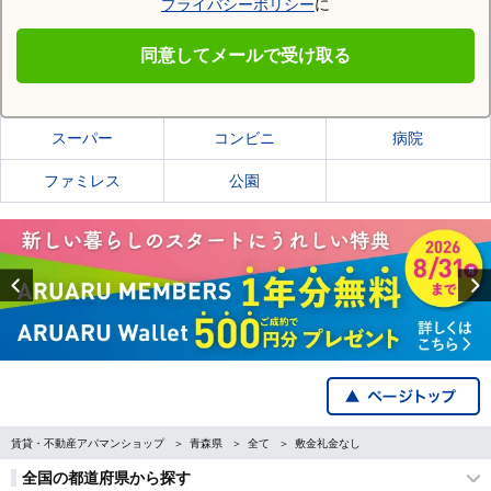
プライバシーポリシー
に
弘前市
同意してメールで受け取る
弘前市の施設一覧
スーパー
コンビニ
病院
ファミレス
公園
Previous
賃貸・不動産アパマンショップ
青森県
全て
敷金礼金なし
全国の都道府県から探す