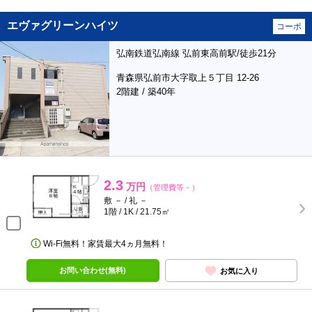
エヴァグリーンハイツ
コーポ
弘南鉄道弘南線 弘前東高前駅/徒歩21分
青森県弘前市大字取上５丁目 12-26
2階建 / 築40年
2.3
万円
（管理費等－）
敷 － / 礼 －
1階 / 1K / 21.75㎡
Wi-Fi無料！家賃最大4ヵ月無料！
お問い合わせ(無料)
お気に入り