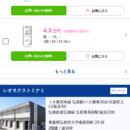
お問い合わせ(無料)
お気に入り
4.3
万円
（管理費等4,000円）
敷 － / 礼 －
1階 / 1K / 23.18㎡
お問い合わせ(無料)
お気に入り
もっと見る
レオネクストミナミ
アパート
ＪＲ奥羽本線 弘前駅/バス乗車15分/大富町入
口/徒歩3分
弘南鉄道弘南線 弘前東高前駅/徒歩13分
青森県弘前市大字南富田町 23-19
2階建 / 築16年