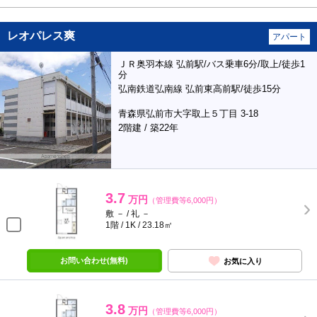
レオパレス爽
アパート
ＪＲ奥羽本線 弘前駅/バス乗車6分/取上/徒歩1
分
弘南鉄道弘南線 弘前東高前駅/徒歩15分
青森県弘前市大字取上５丁目 3-18
2階建 / 築22年
3.7
万円
（管理費等6,000円）
敷 － / 礼 －
1階 / 1K / 23.18㎡
お問い合わせ(無料)
お気に入り
3.8
万円
（管理費等6,000円）