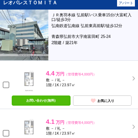
レオパレスＴＯＭＩＴＡ
アパート
ＪＲ奥羽本線 弘前駅/バス乗車15分/大富町入
口/徒歩3分
弘南鉄道弘南線 弘前東高前駅/徒歩12分
青森県弘前市大字南富田町 25-24
2階建 / 築21年
4.4
万円
（管理費等4,000円）
敷 － / 礼 －
1階 / 1K / 23.97㎡
お問い合わせ(無料)
お気に入り
4.1
万円
（管理費等4,000円）
敷 － / 礼 －
1階 / 1K / 23.97㎡