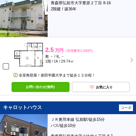
青森県弘前市大字豊原２丁目 8-16
2階建 / 築36年
2.5
万円
（管理費等2,000円）
敷 － / 礼 －
1階 / 1K / 29.74㎡
全室角部屋！柴田学園大学まで徒歩１２分程！
お問い合わせ(無料)
お気に入り
キャロットハウス
コーポ
ＪＲ奥羽本線 弘前駅/徒歩15分
バス/徒歩10分