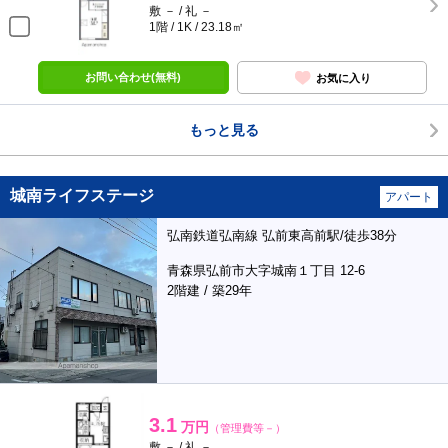
敷 － / 礼 －
1階 / 1K / 23.18㎡
お問い合わせ(無料)
お気に入り
もっと見る
城南ライフステージ
アパート
弘南鉄道弘南線 弘前東高前駅/徒歩38分
青森県弘前市大字城南１丁目 12-6
2階建 / 築29年
3.1
万円
（管理費等－）
敷 － / 礼 －