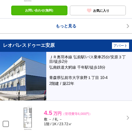
お問い合わせ(無料)
お気に入り
もっと見る
レオパレスドゥーエ安原
アパート
ＪＲ奥羽本線 弘前駅/バス乗車25分/安原３丁
目/徒歩2分
弘南鉄道大鰐線 千年駅/徒歩18分
青森県弘前市大字泉野１丁目 10-4
2階建 / 築22年
4.5
万円
（管理費等6,000円）
敷 － / 礼 －
1階 / 1K / 23.72㎡