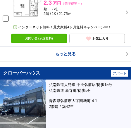
2.3
万円
（管理費等－）
敷 － / 礼 －
2階 / 1K / 21.75㎡
インターネット無料！最大家賃4ヶ月無料キャンペーン中！
お問い合わせ(無料)
お気に入り
もっと見る
クローバーハウス
アパート
弘南鉄道大鰐線 中央弘前駅/徒歩15分
弘南鉄道 新寺町/徒歩5分
青森県弘前市大字南塘町 4-1
2階建 / 築42年