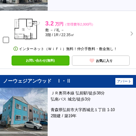
3.2
万円
（管理費等2,000円）
敷 － / 礼 －
3階 / 1R / 22.35㎡
インターネット（ＷｉＦｉ）無料！仲介手数料・敷金無し！
お問い合わせ(無料)
お気に入り
ノーウェジアンウッド Ｉ・Ⅱ
アパート
ＪＲ奥羽本線 弘前駅/徒歩38分
弘南バス 城北/徒歩3分
青森県弘前市大字西城北１丁目 1-10
2階建 / 築19年