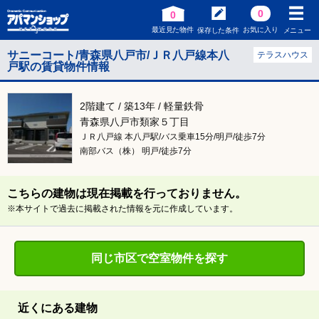
0
0
最近見た物件
お気に入り
保存した条件
メニュー
サニーコート/青森県八戸市/ＪＲ八戸線本八
テラスハウス
戸駅の賃貸物件情報
2階建て / 築13年 / 軽量鉄骨
青森県八戸市類家５丁目
ＪＲ八戸線 本八戸駅/バス乗車15分/明戸/徒歩7分
南部バス（株） 明戸/徒歩7分
こちらの建物は現在掲載を行っておりません。
※本サイトで過去に掲載された情報を元に作成しています。
同じ市区で空室物件を探す
近くにある建物