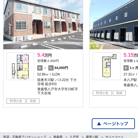
5.4
5.15
万円
万
管理費:2,300円
管理費:1,
－
64,000円
1ヶ
敷
礼
敷
52.86㎡
1LDK
27.32㎡
陸奥市川駅 バス22分 下大
本八戸駅 
谷地 徒歩6分
青森県八
青森県八戸市大字市川町字
料理が楽
収納
下大谷地
料理が楽
収納
賃貸・不動産アパマンショップ
青森県
八戸市
最寄り駅
サニーコート