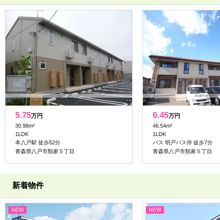
5.75
6.45
万円
万円
30.98m²
46.54m²
1LDK
1LDK
本八戸駅 徒歩52分
バス 明戸バス停 徒歩7分
青森県八戸市類家５丁目
青森県八戸市類家５丁目
新着物件
NEW
NEW