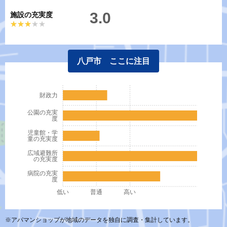
3.0
施設の充実度
★★★★★
★★★★★
八戸市 ここに注目
財政力
公園の充実
度
児童館・学
童の充実度
広域避難所
の充実度
病院の充実
度
低い
普通
高い
※アパマンショップが地域のデータを独自に調査・集計しています。