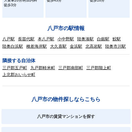
ス乗車20分/村田内科
徒歩43分
徒歩16分
徒歩3分
八戸市の駅情報
八戸駅
長苗代駅
本八戸駅
小中野駅
陸奥湊駅
白銀駅
鮫駅
陸奥白浜駅
種差海岸駅
大久喜駅
金浜駅
北高岩駅
陸奥市川駅
隣接する自治体
三戸郡五戸町
九戸郡軽米町
三戸郡南部町
三戸郡階上町
上北郡おいらせ町
八戸市の物件探しならこちら
八戸市の賃貸マンションを探す