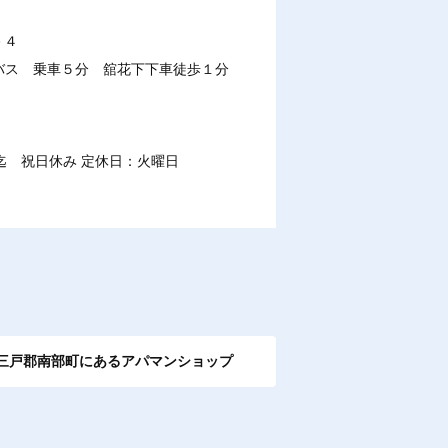
－４
営バス 乗車５分 舘花下下車徒歩１分
００迄 祝日休み 定休日：火曜日
三戸郡南部町にあるアパマンショップ