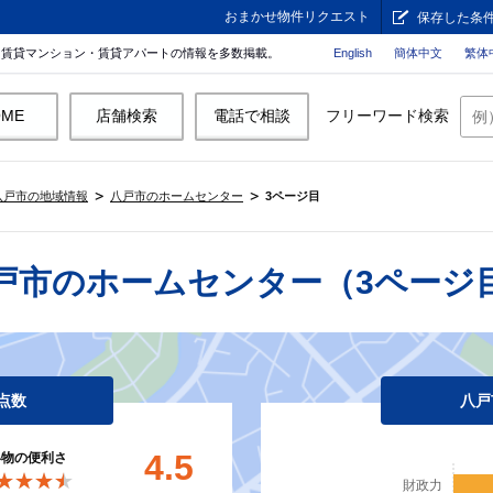
おまかせ物件リクエスト
保存した条
。賃貸マンション・賃貸アパートの情報を多数掲載。
English
簡体中文
繁体
OME
店舗検索
電話で相談
フリーワード検索
八戸市の地域情報
八戸市のホームセンター
3ページ目
戸市のホームセンター（3ページ
点数
八戸
4.5
い物の便利さ
★★★★
★★★★
財政力