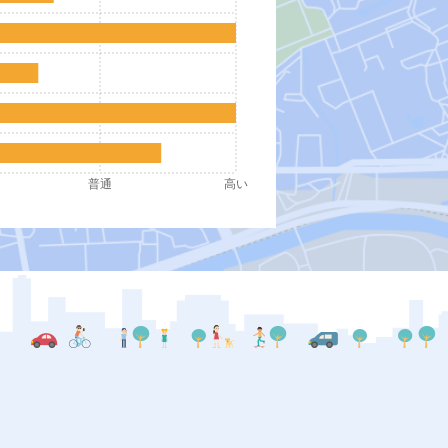
普通
高い