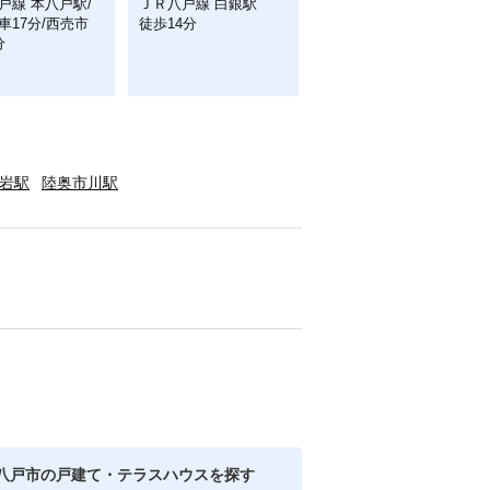
戸線 本八戸駅/
ＪＲ八戸線 白銀駅
車17分/西売市
徒歩14分
分
岩駅
陸奥市川駅
八戸市の戸建て・テラスハウスを探す