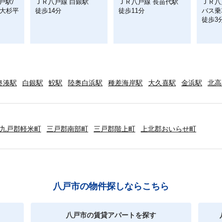
戸駅/
ＪＲ八戸線 白銀駅
ＪＲ八戸線 長苗代駅
ＪＲ八
上大杉平
徒歩14分
徒歩11分
バス乗
徒歩3
奥湊駅
白銀駅
鮫駅
陸奥白浜駅
種差海岸駅
大久喜駅
金浜駅
北高
九戸郡軽米町
三戸郡南部町
三戸郡階上町
上北郡おいらせ町
八戸市の物件探しならこちら
八戸市の賃貸アパートを探す