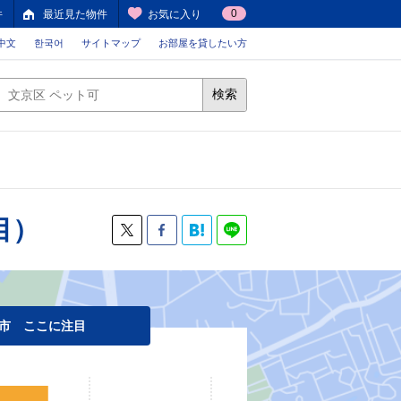
0
件
最近見た物件
お気に入り
中文
한국어
サイトマップ
お部屋を貸したい方
検索
目）
市 ここに注目