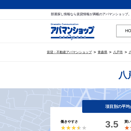
部屋探し情報なら賃貸情報が満載のアパマンショップ
H
賃貸・不動産アパマンショップ
青森県
八戸市
八
項目別の平均
3.5
働きやすさ
買
★★★★★
★★★★★
★
★