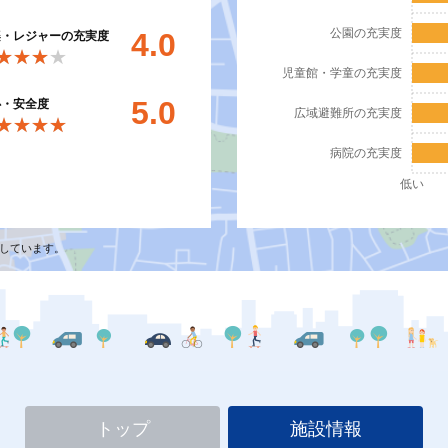
公園の充実度
4.0
楽・レジャーの充実度
★★★★
★★★★
児童館・学童の充実度
5.0
心・安全度
広域避難所の充実度
★★★★
★★★★
病院の充実度
低い
しています。
トップ
施設情報