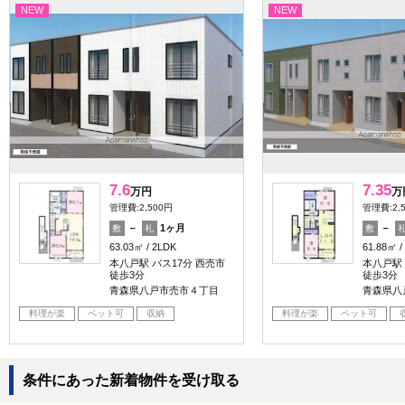
NEW
NEW
7.6
7.35
万円
万
管理費:2,500円
管理費:2,
－
1ヶ月
－
敷
礼
敷
63.03㎡
2LDK
61.88㎡
本八戸駅 バス17分 西売市
本八戸駅 
徒歩3分
徒歩3分
青森県八戸市売市４丁目
青森県八
料理が楽
ペット可
収納
料理が楽
ペット可
条件にあった新着物件を受け取る