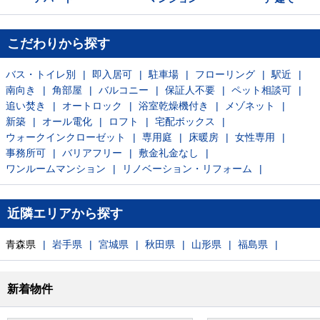
こだわりから探す
バス・トイレ別
即入居可
駐車場
フローリング
駅近
南向き
角部屋
バルコニー
保証人不要
ペット相談可
追い焚き
オートロック
浴室乾燥機付き
メゾネット
新築
オール電化
ロフト
宅配ボックス
ウォークインクローゼット
専用庭
床暖房
女性専用
事務所可
バリアフリー
敷金礼金なし
ワンルームマンション
リノベーション・リフォーム
近隣エリアから探す
青森県
岩手県
宮城県
秋田県
山形県
福島県
新着物件