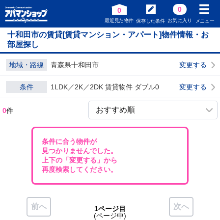
0
0
最近見た物件
お気に入り
保存した条件
メニュー
十和田市の賃貸[賃貸マンション・アパート]物件情報・お
部屋探し
地域・路線
青森県十和田市
変更する
条件
1LDK／2K／2DK 賃貸物件 ダブル0
変更する
0
件
条件に合う物件が
見つかりませんでした。
上下の「変更する」から
再度検索してください。
前へ
次へ
1ページ目
(ページ中)