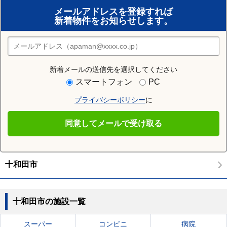
賃貸のプロがお部屋探し！
メールアドレスを登録すれば
おまかせ物件リクエスト
新着物件をお知らせします。
住みたい街の店舗を探す
店舗検索
新着メールの送信先を選択してください
周辺の人気エリア
スマートフォン
PC
青森市
弘前市
八戸市
黒石市
五所川原市
三沢市
プライバシーポリシー
に
むつ市
つがる市
平川市
東津軽郡平内町
同意してメールで受け取る
住む街研究所で十和田市の情報を見る
十和田市
十和田市の施設一覧
スーパー
コンビニ
病院