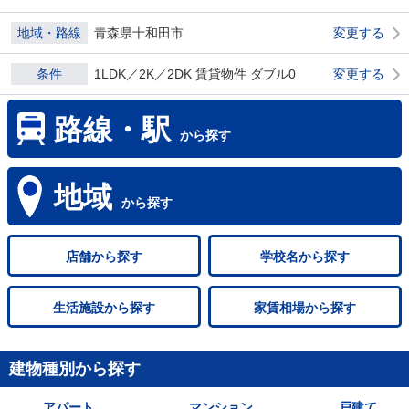
地域・路線
青森県十和田市
変更する
条件
1LDK／2K／2DK 賃貸物件 ダブル0
変更する
路線・駅
から探す
地域
から探す
店舗
から探す
学校名
から探す
生活施設
から探す
家賃相場
から探す
建物種別から探す
アパート
マンション
戸建て