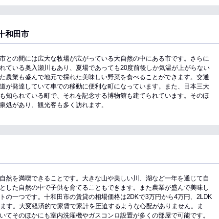
十和田市
市との間には広大な牧場が広がっている大自然の中にある市です。さらに
れている奥入瀬川もあり、夏場であっても20度前後しか気温が上がらない
た農業も盛んで地元で採れた美味しい野菜を食べることができます。交通
道が発達していて車での移動に便利な町になっています。また、日本三大
も知られている町で、それを記念する博物館も建てられています。そのほ
泉処があり、観光客も多く訪れます。
自然を満喫できることです。大きな山や美しい川、湖など一年を通じて自
とした自然の中で子供を育てることもできます。また農業が盛んで美味し
の一つです。十和田市の賃貸の相場価格は2DKで3万円から4万円、2LDK
きます。大変経済的で家賃で家計を圧迫するような心配がありません。ま
いてそのほかにも室内洗濯機やガスコンロ設置が多くの部屋で可能です。