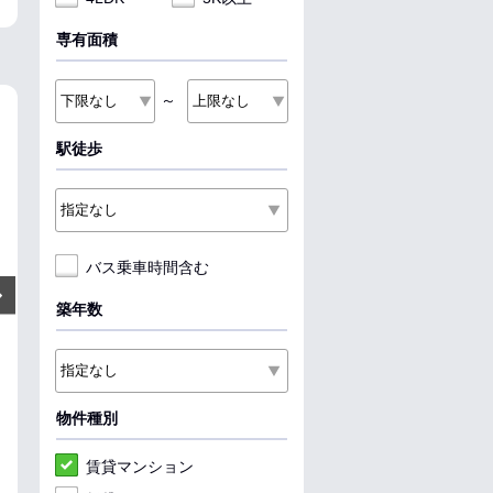
専有面積
～
NEW
NEW
NEW
駅徒歩
バス乗車時間含む
7
6.5
6.55
万円
万円
Next
管理費:2,500円
管理費:2,500円
管理費:2
築年数
－
1ヶ月
－
1ヶ月
－
73,5
敷
礼
敷
礼
敷
礼
67.03㎡
2LDK
51.8㎡
1LDK
43.22㎡
1LDK
長苗代駅 徒歩11分
長苗代駅 徒歩11分
本八戸駅 徒歩6
青森県八戸市長苗代１丁目
青森県八戸市長苗代１丁目
青森県八戸市城
物件種別
料理が楽
ペット可
収納
料理が楽
ペット可
収納
料理が楽
ペッ
賃貸マンション