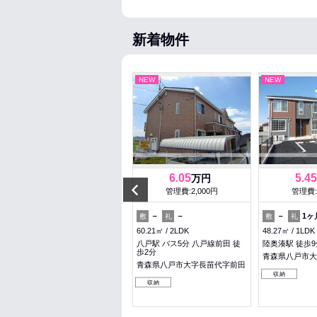
新着物件
NEW
NEW
NEW
5.4
6.05
5.45
万円
万円
Previous
管理費:1,500円
管理費:2,000円
管理費:
－
－
－
－
－
1ヶ
敷
礼
敷
礼
敷
礼
65.07㎡
3DK
60.21㎡
2LDK
48.27㎡
1LDK
八戸駅 バス20分 白山浄水場前
八戸駅 バス5分 八戸線前田 徒
陸奥湊駅 徒歩9
徒歩2分
歩2分
青森県八戸市大
青森県八戸市南白山台１丁目
青森県八戸市大字長苗代字前田
収納
収納
収納