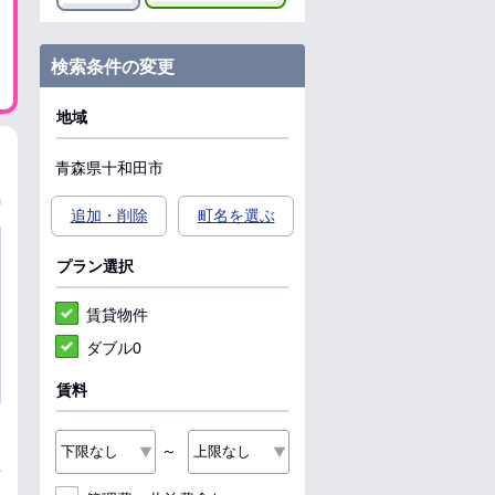
検索条件の変更
地域
青森県
十和田市
追加・削除
町名を選ぶ
プラン選択
賃貸物件
ダブル0
賃料
～