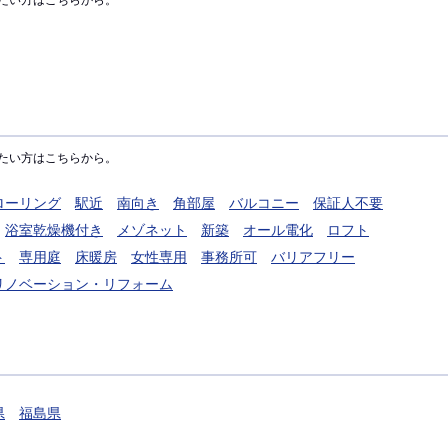
たい方はこちらから。
たい方はこちらから。
ローリング
駅近
南向き
角部屋
バルコニー
保証人不要
浴室乾燥機付き
メゾネット
新築
オール電化
ロフト
ト
専用庭
床暖房
女性専用
事務所可
バリアフリー
リノベーション・リフォーム
県
福島県