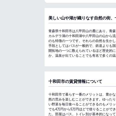
美しい山や湖が織りなす自然の街、
青森県十和田市は八甲田山の麓にあり、青森
カルデラ湖の十和田湖や八甲田山の山から流
のも特徴の一つです。それらの自然を生かし
手段としてはバスが一般的で、鉄道よりも国
開拓地の一つに数えられているほど歴史的に
か、温泉が出ていることでも有名で多くの温
十和田市の賃貸情報について
十和田市で暮らす一番のメリットは、豊かな
然の営みを楽しむことができます。ゆったり
い野菜を毎日食べることができるのもメリット
でも4万円から5万円ほどで借りることがで
た、部屋はバス、トイレ別が基本的になって