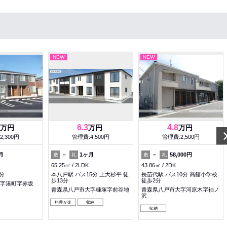
NEW
NEW
6.3
4.8
万円
万円
万円
2,300円
管理費:4,500円
管理費:2,500円
月
－
1ヶ月
－
58,000円
敷
礼
敷
礼
65.25㎡
2LDK
43.86㎡
2DK
分
本八戸駅 バス15分 上大杉平 徒
長苗代駅 バス10分 高舘小学校
歩13分
徒歩2分
字湊町字赤坂
青森県八戸市大字糠塚字前谷地
青森県八戸市大字河原木字袖ノ
沢
料理が楽
収納
収納