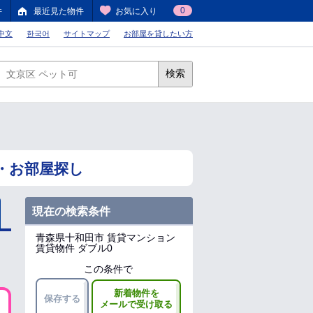
0
件
最近見た物件
お気に入り
中文
한국어
サイトマップ
お部屋を貸したい方
検索
・お部屋探し
現在の検索条件
青森県十和田市
賃貸マンション
賃貸物件 ダブル0
この条件で
新着物件を
保存する
メールで受け取る