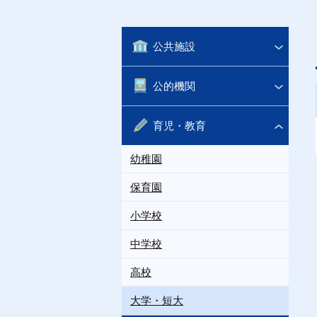
公共施設
公的機関
育児・教育
幼稚園
保育園
小学校
中学校
高校
大学・短大