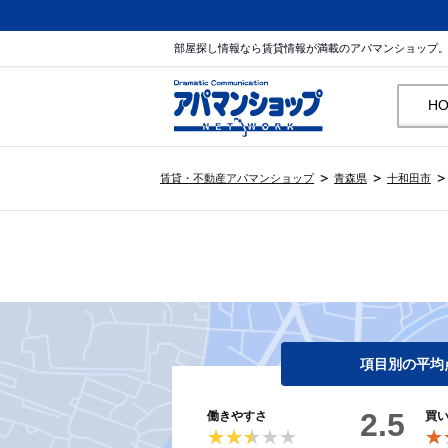
部屋探し情報なら賃貸情報が満載のアパマンショップ
H
賃貸・不動産アパマンショップ
青森県
十和田市
項目別の平均
2.5
働きやすさ
買
★★★★★
★★★★★
★
★