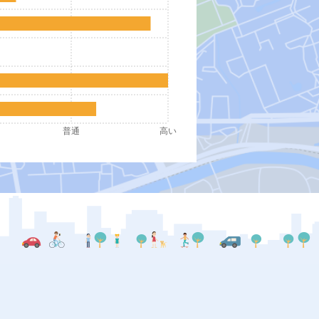
普通
高い