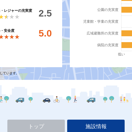
公園の充実度
2.5
楽・レジャーの充実度
★★★★
★★★★
児童館・学童の充実度
5.0
心・安全度
広域避難所の充実度
★★★★
★★★★
病院の充実度
低い
しています。
トップ
施設情報