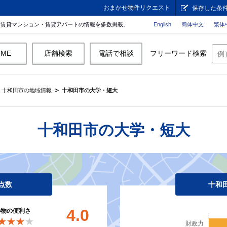
おまかせ物件リクエスト
保存した条
。賃貸マンション・賃貸アパートの情報を多数掲載。
English
簡体中文
繁体
OME
店舗検索
電話で相談
フリーワード検索
十和田市の地域情報
十和田市の大学・短大
十和田市の大学・短大
点数
十和
4.0
い物の便利さ
★★★★
★★★★
財政力