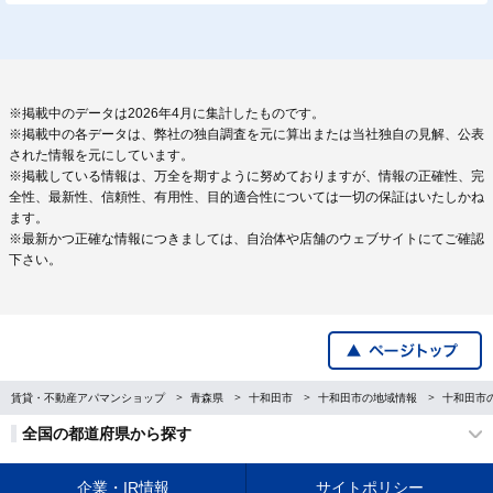
※掲載中のデータは2026年4月に集計したものです。
※掲載中の各データは、弊社の独自調査を元に算出または当社独自の見解、公表
された情報を元にしています。
※掲載している情報は、万全を期すように努めておりますが、情報の正確性、完
全性、最新性、信頼性、有用性、目的適合性については一切の保証はいたしかね
ます。
※最新かつ正確な情報につきましては、自治体や店舗のウェブサイトにてご確認
下さい。
賃貸・不動産アパマンショップ
青森県
十和田市
十和田市の地域情報
十和田市
全国の都道府県から探す
企業・IR情報
サイトポリシー