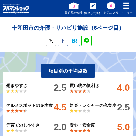
0
0
最近見た物件
お気に入り
保存した条件
メニュー
十和田市の介護・リハビリ施設（6ページ目）
項目別の平均点数
2.5
4.0
働きやすさ
買い物の便利さ
★★★★★
★★★★★
★★★★★
★★★★★
4.5
2.5
グルメスポットの充実度
娯楽・レジャーの充実度
★★★★★
★★★★★
★★★★★
★★★★★
2.0
5.0
子育てのしやすさ
安心・安全度
★★★★★
★★★★★
★★★★★
★★★★★