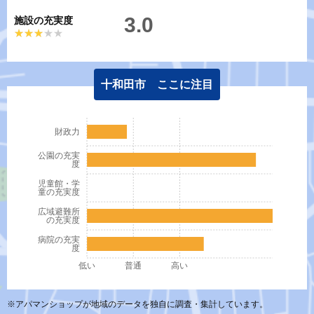
3.0
施設の充実度
★★★★★
★★★★★
十和田市 ここに注目
財政力
公園の充実
度
児童館・学
童の充実度
広域避難所
の充実度
病院の充実
度
低い
普通
高い
※アパマンショップが地域のデータを独自に調査・集計しています。