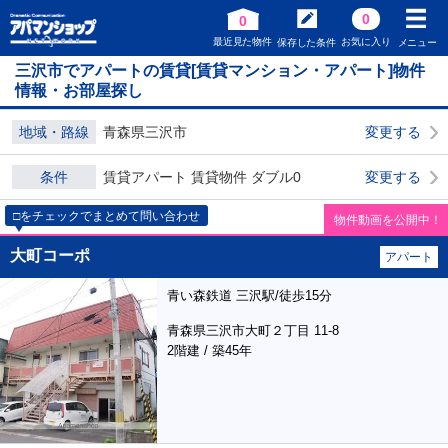
0
0
最近見た物件
お気に入り
保存した条件
メニュー
三沢市でアパートの賃貸[賃貸マンション・アパート]物件
情報・お部屋探し
地域・路線
青森県三沢市
変更する
条件
賃貸アパート 賃貸物件 ダブル0
変更する
□をチェックでまとめて問い合わせ
物件動画を公開中！
大町コーポ
アパート
青い森鉄道 三沢駅/徒歩15分
青森県三沢市大町２丁目 11-8
2階建 / 築45年