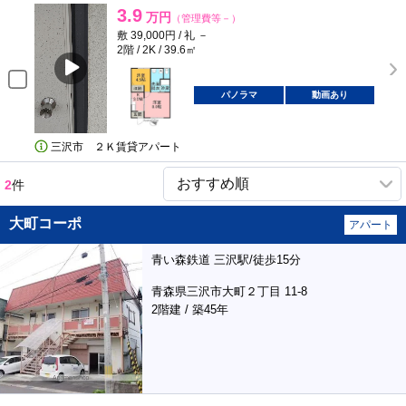
3.9
万円
（管理費等－）
敷 39,000円 / 礼 －
2階 / 2K / 39.6㎡
パノラマ
動画あり
三沢市 ２Ｋ賃貸アパート
2
件
大町コーポ
アパート
青い森鉄道 三沢駅/徒歩15分
青森県三沢市大町２丁目 11-8
2階建 / 築45年