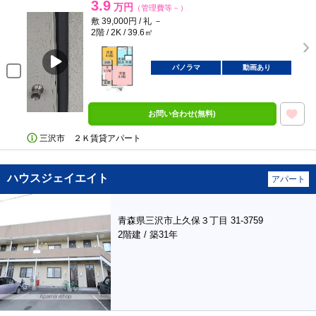
3.9
万円
（管理費等－）
敷 39,000円 / 礼 －
2階 / 2K / 39.6㎡
パノラマ
動画あり
お問い合わせ(無料)
三沢市 ２Ｋ賃貸アパート
ハウスジェイエイト
アパート
青森県三沢市上久保３丁目 31-3759
2階建 / 築31年