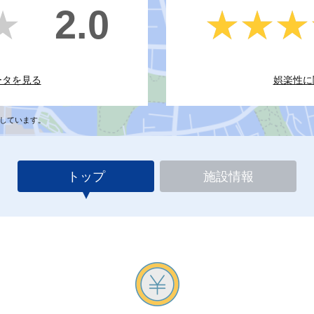
2.0
★
★
★★★
★★★
ータを見る
娯楽性に
しています。
トップ
施設情報