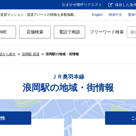
おまかせ物件リクエスト
保存した条
。賃貸マンション・賃貸アパートの情報を多数掲載。
English
簡体中文
繁体
OME
店舗検索
電話で相談
フリーワード検索
駅から探す
浪岡駅 賃貸
浪岡駅の地域・街情報
ＪＲ奥羽本線
浪岡駅の地域・街情報
便性
こ