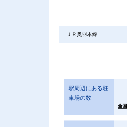
ＪＲ奥羽本線
駅周辺にある駐
車場の数
全