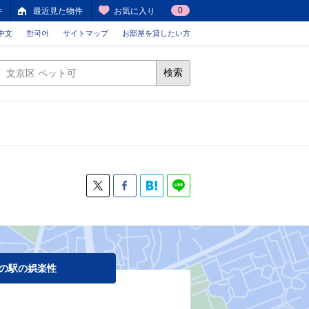
0
件
最近見た物件
お気に入り
中文
한국어
サイトマップ
お部屋を貸したい方
検索
の駅の娯楽性