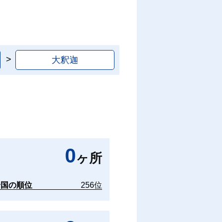
大釈迦
0
ヶ所
全国の順位
256位