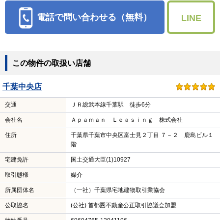
電話で問い合わせる（無料）
LINE
この物件の取扱い店舗
千葉中央店
交通
ＪＲ総武本線千葉駅 徒歩6分
会社名
Ａｐａｍａｎ Ｌｅａｓｉｎｇ 株式会社
住所
千葉県千葉市中央区富士見２丁目 ７－２ 鹿島ビル１
階
宅建免許
国土交通大臣(1)10927
取引態様
媒介
所属団体名
（一社）千葉県宅地建物取引業協会
公取協名
(公社) 首都圏不動産公正取引協議会加盟