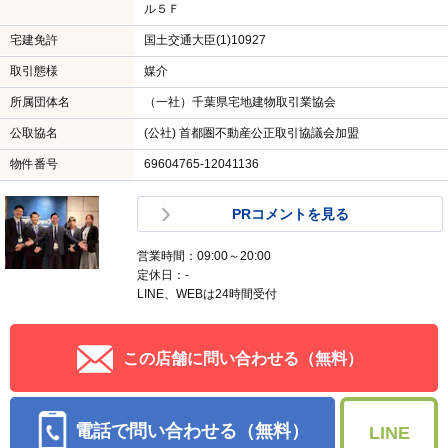
ル５Ｆ
宅建免許
国土交通大臣(1)10927
取引態様
媒介
所属団体名
（一社）千葉県宅地建物取引業協会
公取協名
(公社) 首都圏不動産公正取引協議会加盟
物件番号
69604765-12041136
PRコメントを見る
営業時間：09:00～20:00
定休日：-
LINE、WEBは24時間受付
この店舗に問い合わせる（無料）
電話で問い合わせる（無料）
LINE