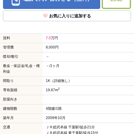
お気に入りに追加する
賃料
7.5
万円
管理費
8,000円
償却/敷引
－
敷金・保証金/礼金・権
－/1ヶ月
利金
間取り
1K（詳細無し）
2
専有面積
19.87m
部屋向き
建物階数
4階建/1階
築年月
2009年10月
交通
ＪＲ総武本線 千葉駅/徒歩21分
ＪＲ総武本線 東千葉駅/徒歩15分