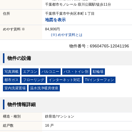
千葉都市モノレール 葭川公園駅/徒歩11分
住所
千葉県千葉市中央区本町１丁目
地図を表示
めやす賃料 ※
84,906円
(※) めやす賃料とは
物件番号：69604765-12041196
物件の設備
写真満載
エアコン
バルコニー
バス・トイレ別
駐輪場
都市ガス
フローリング
インターネット対応
TVインターフォン
室内洗濯置場
温水洗浄暖房便座
物件情報詳細
構造・種別
鉄骨造/マンション
総戸数
16 戸