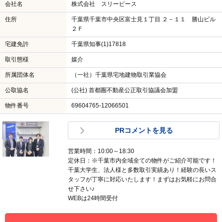
会社名
株式会社 スリーピース
住所
千葉県千葉市中央区富士見１丁目 ２－１１ 勝山ビル
２Ｆ
宅建免許
千葉県知事(1)17818
取引態様
媒介
所属団体名
（一社）千葉県宅地建物取引業協会
公取協名
(公社) 首都圏不動産公正取引協議会加盟
物件番号
69604765-12066501
PRコメントを見る
営業時間：10:00～18:30
定休日：※千葉市内全域全ての物件がご紹介可能です！
千葉大学生、法人様と多数取引実績あり！経験の長いス
タッフが丁寧に対応いたします！まずはお気軽にお問合
せ下さい♪
WEBは24時間受付