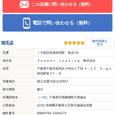
この店舗に問い合わせる（無料）
電話で問い合わせる（無料）
物件情報を
稲毛店
見る
交通
ＪＲ総武本線稲毛駅 徒歩1分
会社名
Ａｐａｍａｎ Ｌｅａｓｉｎｇ 株式会社
住所
千葉県千葉市稲毛区小仲台２丁目 ４－１２ Ｓｉｇｎ
稲毛駅前３Ｆ－Ｂ
宅建免許
国土交通大臣(1)10927
取引態様
媒介
所属団体名
（一社）千葉県宅地建物取引業協会
公取協名
(公社) 首都圏不動産公正取引協議会加盟
物件番号
69604765-12041173