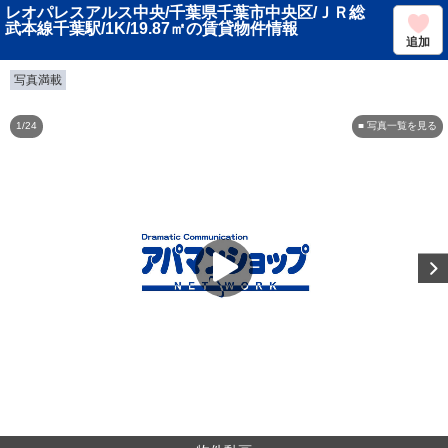
レオパレスアルス中央/千葉県千葉市中央区/ＪＲ総
武本線千葉駅/1K/19.87㎡の賃貸物件情報
追加
写真満載
1/24
■ 写真一覧を見る