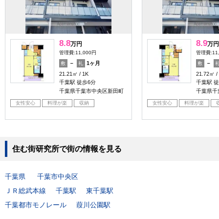
8.8
8.9
万円
万円
管理費:11,000円
管理費:11
－
1ヶ月
－
敷
礼
敷
21.21㎡
1K
21.72㎡
千葉駅 徒歩6分
千葉駅 徒
千葉県千葉市中央区新田町
千葉県千
女性安心
料理が楽
収納
女性安心
料理が楽
住む街研究所で街の情報を見る
千葉県
千葉市中央区
ＪＲ総武本線
千葉駅
東千葉駅
千葉都市モノレール
葭川公園駅