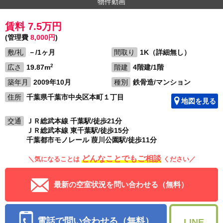
物件動画
賃料 7.5万円
(管理費
8,000円
)
敷/礼
－/1ヶ月
間取り
1K（詳細無し）
2
広さ
19.87m
階建
4階建/1階
築年月
2009年10月
種別
鉄骨造/マンション
住所
千葉県千葉市中央区本町１丁目
地図を見る
交通
ＪＲ総武本線 千葉駅/徒歩21分
ＪＲ総武本線 東千葉駅/徒歩15分
千葉都市モノレール 葭川公園駅/徒歩11分
どんなことでもご相談
＼気になることは
ください／
最新の空室状況を問い合わせる（無料）
電話で問い合わせる（無料）
LINE