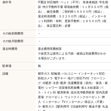
条件等
IT重説 対応物件･ペット（不可）･単身者相談･学生相
談･仲介手数料不要 環境維持費：１ヶ月５５０円（税
込）、鍵交換費：ご契約時１６５００円（税込）、
退去時清掃費：５２２５０円（税込）、インターネ
ット利用料：有料、更新手数料：１６５００円（税
込）、保証委託料：必要
その他初期費用
－
その他月額費用
－
退去時費用
退去費用実費精算
※故意又は過失による汚損・破損は別途費用がかか
る場合がございます。
駐車場
無
設備
都市ガス･駐輪場･バルコニー･インターネット対応･
防犯カメラ･電子キー･地デジ対応TV付･フローリン
グ･冷暖房･冷房･暖房･洗濯機置場（室内）･家具・家
電付･シャワー･浴室換気乾燥機･省エネ給湯器･バ
ス・トイレ別･暖房便座･温水洗浄暖房便座･室内洗濯
置場･クローゼット･ウォークインクローゼット･押
入･インターホン･TVインターホン･保証人（不要）
※･都市ガス･2駅利用可･2沿線利用可･敷金不要･礼金