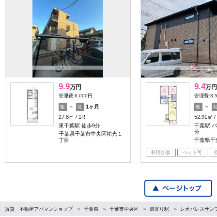
9.9
9.4
万円
万円
管理費:6,000円
管理費:3,
－
1ヶ月
－
敷
礼
敷
27.8㎡
1R
52.91㎡
東千葉駅 徒歩9分
千葉駅 バ
分
千葉県千葉市中央区祐光１
丁目
千葉県千
料理が楽
ペット可
賃貸・不動産アパマンショップ
千葉県
千葉市中央区
最寄り駅
レオパレスサン