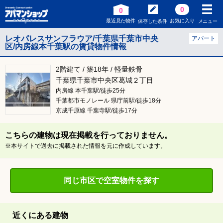
0
0
最近見た物件
お気に入り
保存した条件
メニュー
レオパレスサンフラウア/千葉県千葉市中央
アパート
区/内房線本千葉駅の賃貸物件情報
2階建て / 築18年 / 軽量鉄骨
千葉県千葉市中央区葛城２丁目
内房線 本千葉駅/徒歩25分
千葉都市モノレール 県庁前駅/徒歩18分
京成千原線 千葉寺駅/徒歩17分
こちらの建物は現在掲載を行っておりません。
※本サイトで過去に掲載された情報を元に作成しています。
同じ市区で空室物件を探す
近くにある建物