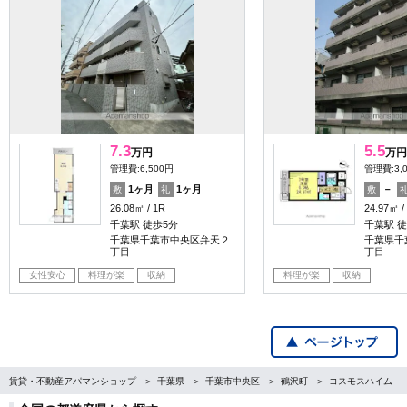
7.3
5.5
万円
万円
管理費:6,500円
管理費:3,
1ヶ月
1ヶ月
－
敷
礼
敷
26.08㎡
1R
24.97㎡
千葉駅 徒歩5分
千葉駅 徒
千葉県千葉市中央区弁天２
千葉県千
丁目
丁目
女性安心
料理が楽
収納
料理が楽
収納
賃貸・不動産アパマンショップ
千葉県
千葉市中央区
鶴沢町
コスモスハイム