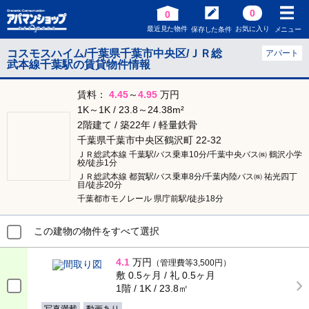
0
0
最近見た物件
お気に入り
保存した条件
メニュー
コスモスハイム/千葉県千葉市中央区/ＪＲ総
アパート
武本線千葉駅の賃貸物件情報
賃料：
4.45
～
4.95
万円
1K～1K / 23.8～24.38m²
2階建て / 築22年 / 軽量鉄骨
千葉県千葉市中央区鶴沢町 22-32
ＪＲ総武本線 千葉駅/バス乗車10分/千葉中央バス㈱ 鶴沢小学
校/徒歩1分
ＪＲ総武本線 都賀駅/バス乗車8分/千葉内陸バス㈱ 祐光四丁
目/徒歩20分
千葉都市モノレール 県庁前駅/徒歩18分
この建物の物件をすべて選択
4.1
万円
（管理費等3,500円）
敷 0.5ヶ月 / 礼 0.5ヶ月
1階 / 1K / 23.8㎡