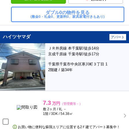
ダブル0の物件を見る
(敷金0・礼金0、更新料0、家具家電付きもあり)
ハイツヤマダ
アパート
ＪＲ外房線 本千葉駅/徒歩14分
京成千原線 千葉寺駅/徒歩17分
千葉県千葉市中央区寒川町３丁目 1
2階建 / 築34年
7.3
万円
（管理費等－）
敷 2ヶ月 / 礼 －
1階 / 3DK / 54.38㎡
お買い物に便利な蘇我エリアに位置する2Ｆ建てアパート募集中！