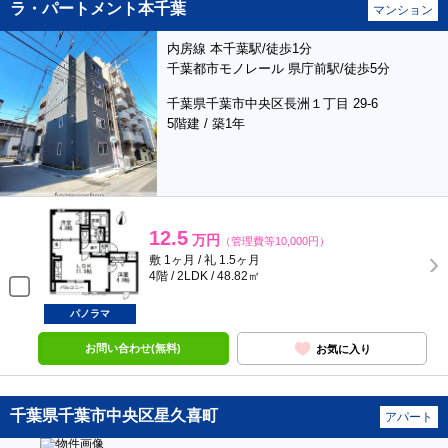
ラ・パートメント本千葉
マンション
内房線 本千葉駅/徒歩1分
千葉都市モノレール 県庁前駅/徒歩5分
千葉県千葉市中央区長洲１丁目 29-6
5階建 / 築1年
12.5
万円
（管理費等10,000円）
敷 1ヶ月 / 礼 1.5ヶ月
4階 / 2LDK / 48.82㎡
パノラマ
お問い合わせ(無料)
お気に入り
千葉県千葉市中央区星久喜町
アパート