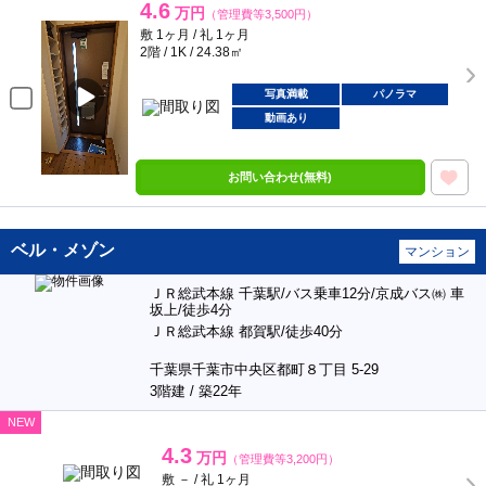
4.6
万円
（管理費等3,500円）
敷 1ヶ月 / 礼 1ヶ月
2階 / 1K / 24.38㎡
写真満載
パノラマ
動画あり
お問い合わせ(無料)
ベル・メゾン
マンション
ＪＲ総武本線 千葉駅/バス乗車12分/京成バス㈱ 車
坂上/徒歩4分
ＪＲ総武本線 都賀駅/徒歩40分
千葉県千葉市中央区都町８丁目 5-29
3階建 / 築22年
NEW
4.3
万円
（管理費等3,200円）
敷 － / 礼 1ヶ月