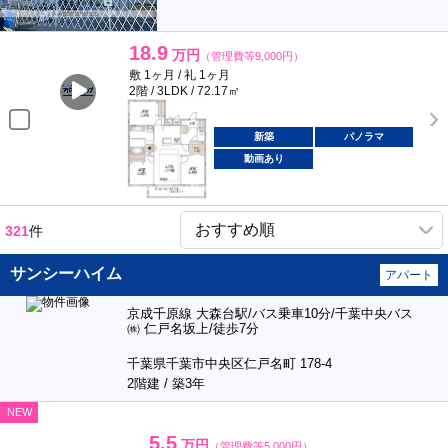
18.9
万円
（管理費等9,000円）
敷 1ヶ月 / 礼 1ヶ月
2階 / 3LDK / 72.17㎡
新築
パノラマ
動画あり
321
件
サンシーハイム
アパート
京成千原線 大森台駅/バス乗車10分/千葉中央バス
㈱ 仁戸名坂上/徒歩7分
千葉県千葉市中央区仁戸名町 178-4
2階建 / 築3年
NEW
5.5
万円
（管理費等5,000円）