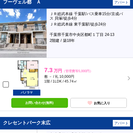
フーヴェル都 Ａ
アパート
ＪＲ総武本線 千葉駅/バス乗車15分/京成バ
ス 貝塚/徒歩4分
ＪＲ総武本線 東千葉駅/徒歩24分
千葉県千葉市中央区都町１丁目 24-13
2階建 / 築18年
7.3
万円
（管理費等5,000円）
敷 － / 礼 10,000円
1階 / 1LDK / 45.74㎡
パノラマ
お問い合わせ(無料)
お気に入り
クレセントパーク末広
アパート