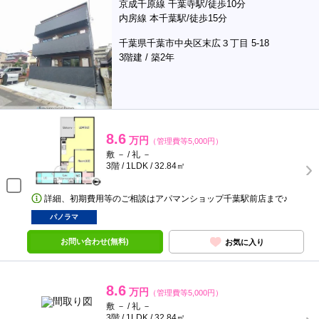
京成千原線 千葉寺駅/徒歩10分
内房線 本千葉駅/徒歩15分
千葉県千葉市中央区末広３丁目 5-18
3階建 / 築2年
8.6
万円
（管理費等5,000円）
敷 － / 礼 －
3階 / 1LDK / 32.84㎡
詳細、初期費用等のご相談はアパマンショップ千葉駅前店まで♪
パノラマ
お問い合わせ(無料)
お気に入り
8.6
万円
（管理費等5,000円）
敷 － / 礼 －
3階 / 1LDK / 32.84㎡