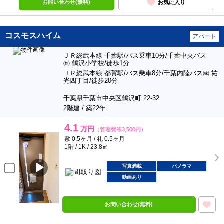
お問い合わせ(無料)
お気に入り
コスモスハイム
アパート
ＪＲ総武本線 千葉駅/バス乗車10分/千葉中央バス
㈱ 鶴沢小学校/徒歩1分
ＪＲ総武本線 都賀駅/バス乗車8分/千葉内陸バス㈱ 祐
光四丁目/徒歩20分
千葉県千葉市中央区鶴沢町 22-32
2階建 / 築22年
4.1
万円
（管理費等3,500円）
敷 0.5ヶ月 / 礼 0.5ヶ月
1階 / 1K / 23.8㎡
写真満載
パノラマ
動画あり
お問い合わせ(無料)