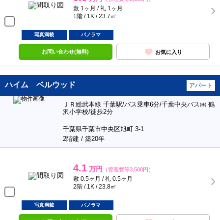
敷 1ヶ月 / 礼 1ヶ月
1階 / 1K / 23.7㎡
写真満載
パノラマ
お問い合わせ(無料)
お気に入り
ハイム ベルウッド
アパート
ＪＲ総武本線 千葉駅/バス乗車6分/千葉中央バス㈱ 鶴
沢小学校/徒歩2分
千葉県千葉市中央区旭町 3-1
2階建 / 築20年
4.1
万円
（管理費等3,500円）
敷 0.5ヶ月 / 礼 0.5ヶ月
2階 / 1K / 23.8㎡
写真満載
パノラマ