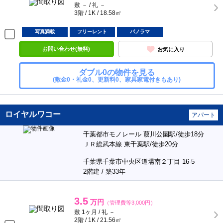
敷 － / 礼 －
3階 / 1K / 18.58㎡
写真満載
フリーレント
パノラマ
お問い合わせ(無料)
お気に入り
ダブル0の物件を見る
(敷金0・礼金0、更新料0、家具家電付きもあり)
ロイヤルワコー
アパート
千葉都市モノレール 葭川公園駅/徒歩18分
ＪＲ総武本線 東千葉駅/徒歩20分
千葉県千葉市中央区道場南２丁目 16-5
2階建 / 築33年
3.5
万円
（管理費等3,000円）
敷 1ヶ月 / 礼 －
2階 / 1K / 21.56㎡