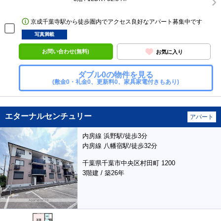
京成千葉寺駅から徒歩圏内でアクセス良好なアパート募集中です
写真満載
お問い合わせ(無料)
お気に入り
ダブル0の物件を見る
(敷金0・礼金0、更新料0、家具家電付きもあり)
エターナルセンチュリー
アパート
内房線 浜野駅/徒歩3分
内房線 八幡宿駅/徒歩32分
千葉県千葉市中央区村田町 1200
3階建 / 築26年