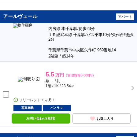
アールヴェール
アパート
内房線 本千葉駅/徒歩23分
ＪＲ総武本線 千葉駅/バス乗車10分/矢作台/徒歩
2分
千葉県千葉市中央区矢作町 969番地14
2階建 / 築14年
5.5
万円
（管理費等5,000円）
敷 － / 礼 －
1階 / 1K / 23.54㎡
フリーレント１ヶ月！
写真満載
パノラマ
お問い合わせ(無料)
お気に入り