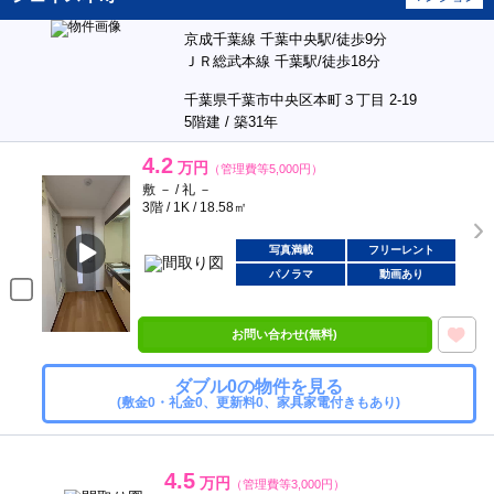
京成千葉線 千葉中央駅/徒歩9分
ＪＲ総武本線 千葉駅/徒歩18分
千葉県千葉市中央区本町３丁目 2-19
5階建 / 築31年
4.2
万円
（管理費等5,000円）
敷 － / 礼 －
3階 / 1K / 18.58㎡
写真満載
フリーレント
パノラマ
動画あり
お問い合わせ(無料)
ダブル0の物件を見る
(敷金0・礼金0、更新料0、家具家電付きもあり)
4.5
万円
（管理費等3,000円）