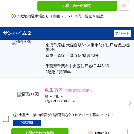
お問い合わせ(無料)
☆敷地内駐車場あり（月額５，５００円・要空き確認）
サンハイム２
アパート
京成千原線 大森台駅/バス乗車3分/仁戸名坂上/徒
歩3分
京成千原線 千葉寺駅/徒歩40分
千葉県千葉市中央区仁戸名町 448-16
2階建 / 築38年
4.1
万円
（管理費等3,000円）
敷 － / 礼 －
2階 / 2DK / 38.71㎡
小型犬・猫の飼育が相談可能な2ＤＫアパート募集中です！
写真満載
お問い合わせ(無料)
お気に入り