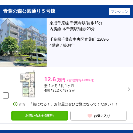
青葉の森公園通り５号棟
マンション
京成千原線 千葉寺駅/徒歩15分
内房線 本千葉駅/徒歩20分
千葉県千葉市中央区青葉町 1269-5
4階建 / 築34年
12.6
万円
（管理費等4,000円）
敷 1ヶ月 / 礼 1ヶ月
4階 / 3LDK / 97.3㎡
☆☆ 「気になる！」お部屋はぜひご覧になってください！！
お問い合わせ(無料)
お気に入り