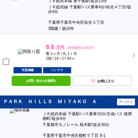
ＪＲ総武本線 東千葉駅/徒歩13分
ＪＲ総武線 千葉駅/バス乗車4分/祐光４丁目/徒
歩4分
千葉県千葉市中央区祐光３丁目
3階建 / 築10年
6.6
万円
（管理費等4,000円）
敷 1ヶ月 / 礼 1ヶ月
2階 / 1K / 27.95㎡
写真満載
パノラマ
お問い合わせ(無料)
お気に入り
ＰＡＲＫ ＨＩＬＬＳ ＭＩＹＡＫＯ Ａ
アパート
ＪＲ総武本線 千葉駅/バス乗車15分/京成バス 後撰
都町/徒歩4分
千葉都市モノレール 桜木駅/徒歩30分
千葉県千葉市中央区都町５丁目 9-1