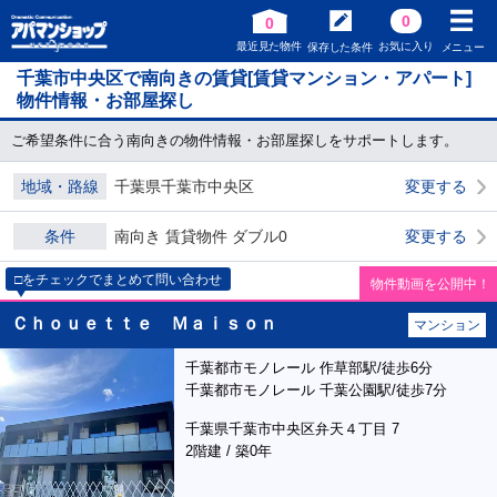
0
0
最近見た物件
お気に入り
保存した条件
メニュー
千葉市中央区で南向きの賃貸[賃貸マンション・アパート]
物件情報・お部屋探し
ご希望条件に合う南向きの物件情報・お部屋探しをサポートします。
地域・路線
千葉県千葉市中央区
変更する
条件
南向き 賃貸物件 ダブル0
変更する
□をチェックでまとめて問い合わせ
物件動画を公開中！
Ｃｈｏｕｅｔｔｅ Ｍａｉｓｏｎ
マンション
千葉都市モノレール 作草部駅/徒歩6分
千葉都市モノレール 千葉公園駅/徒歩7分
千葉県千葉市中央区弁天４丁目 7
2階建 / 築0年