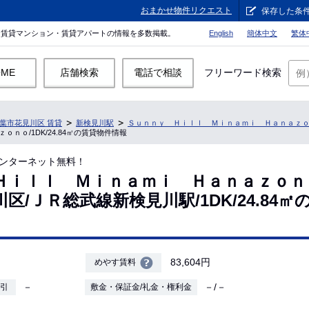
おまかせ物件リクエスト
保存した条
。賃貸マンション・賃貸アパートの情報を多数掲載。
English
簡体中文
繁体
OME
店舗検索
電話で相談
フリーワード検索
葉市花見川区 賃貸
新検見川駅
Ｓｕｎｎｙ Ｈｉｌｌ Ｍｉｎａｍｉ Ｈａｎａｚ
ｏ/1DK/24.84㎡の賃貸物件情報
ンターネット無料！
Ｈｉｌｌ Ｍｉｎａｍｉ Ｈａｎａｚｏｎ
区/ＪＲ総武線新検見川駅/1DK/24.84㎡
83,604円
めやす賃料
－
－/－
敷引
敷金・保証金/礼金・権利金