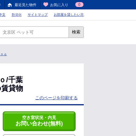
0
件
最近見た物件
お気に入り
中文
한국어
サイトマップ
お部屋を貸したい方
検索
ｏｎｏ
ｏ/千葉
の賃貸物
このページを印刷する
空き室状況・内見
お問い合わせ(無料)