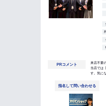
来店不要
PRコメント
当店では
す。気に
指名して問い合わせる
和田悠奈
千葉県生まれ、千葉県育ち、神
田外語大学在学時代は学校近隣