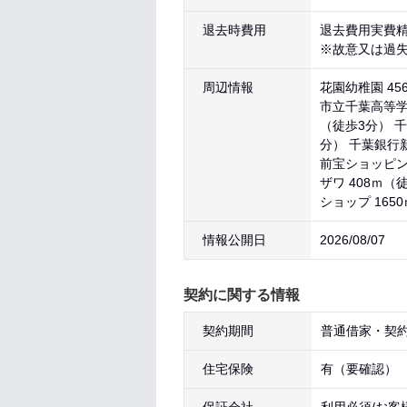
退去時費用
退去費用実費
※故意又は過
周辺情報
花園幼稚園 45
市立千葉高等学校
（徒歩3分） 千
分） 千葉銀行新
前宝ショッピング
ザワ 408ｍ（
ショップ 165
情報公開日
2026/08/07
契約に関する情報
契約期間
普通借家・契約
住宅保険
有（要確認）