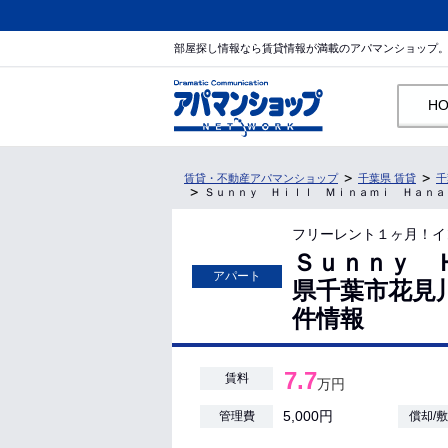
部屋探し情報なら賃貸情報が満載のアパマンショップ
H
賃貸・不動産アパマンショップ
千葉県 賃貸
千
Ｓｕｎｎｙ Ｈｉｌｌ Ｍｉｎａｍｉ Ｈａｎａｚｏｎ
フリーレント１ヶ月！イ
Ｓｕｎｎｙ 
アパート
県千葉市花見川
件情報
7.7
賃料
万円
5,000円
管理費
償却/