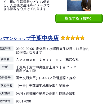
く、街の生活情報などもお伝え
し、入居後の生活をイメージで
きる接客を心掛けております。
指名する（無料）
千葉中央店
アパマンショップ
営業時間
09:00-20:00 定休日：水曜日 8月12日～14日はお
盆休暇となります
会社名
Ａｐａｍａｎ Ｌｅａｓｉｎｇ 株式会社
住所
千葉県千葉市中央区富士見２丁目 ７－２
鹿島ビル１階
免許番号
国土交通大臣(1)10927／取引態様：媒介
所属団体名
（一社）千葉県宅地建物取引業協会
公取協名
(公社) 首都圏不動産公正取引協議会加盟
物件番号
93817090