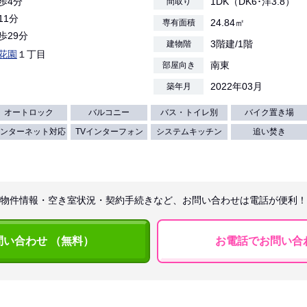
徒歩4分
1DK（DK6･洋3.8）
間取り
11分
24.84㎡
専有面積
歩29分
3階建/1階
建物階
花園
１丁目
南東
部屋向き
2022年03月
築年月
オートロック
バルコニー
バス・トイレ別
バイク置き場
ンターネット対応
TVインターフォン
システムキッチン
追い焚き
物件情報・空き室状況・契約手続きなど、お問い合わせは電話が便利！
問い合わせ （無料）
お電話でお問い合