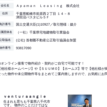
会社名
Ａｐａｍａｎ Ｌｅａｓｉｎｇ 株式会社
住所
千葉県船橋市前原西２丁目 １４－８
津田沼パスタビル５Ｆ
免許番号
国土交通大臣(1)10927／取引態様：媒介
所属団体名
（一社）千葉県宅地建物取引業協会
公取協名
(公社) 首都圏不動産公正取引協議会加盟
物件番号
93817090
のオンライン接客で物件紹介・契約がご自宅で可能です！
【他社様ホームページ】や【ＳＵＵＭＯ】【ホームズ】等で【他社様が
なった物件や未公開物件等をまとめてご案内致しますので、お気軽にお
ｖｅｎｔｕｒａａｎｇｉｅ
生まれも育ちも千葉県八千代市
です。 物件のことだけではな