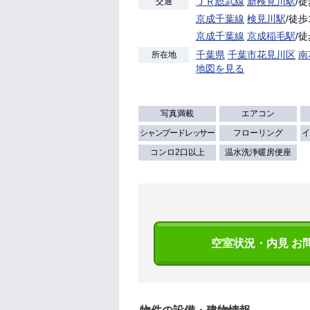
ＪＲ総武線
新検見川駅
/
交通
京成千葉線
検見川駅
/徒歩
京成千葉線
京成稲毛駅
/徒
千葉県
千葉市花見川区
南
所在地
地図を見る
写真満載
エアコン
シャンプードレッサー
フローリング
イ
コンロ2口以上
温水洗浄暖房便座
空室状況・内見 お