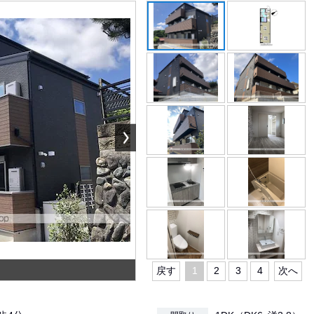
戻す
1
2
3
4
次へ