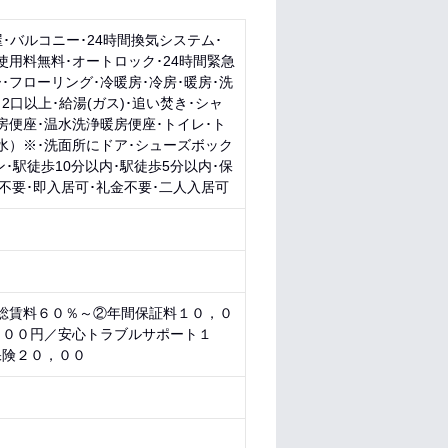
･バルコニー･24時間換気システム･
用料無料･オートロック･24時間緊急
フローリング･冷暖房･冷房･暖房･洗
口以上･給湯(ガス)･追い焚き･シャ
房便座･温水洗浄暖房便座･トイレ･ト
水）※･洗面所にドア･シューズボック
･駅徒歩10分以内･駅徒歩5分以内･保
金不要･即入居可･礼金不要･二人入居可
：総賃料６０％～②年間保証料１０，０
５００円／安心トラブルサポート１
保険２０，００