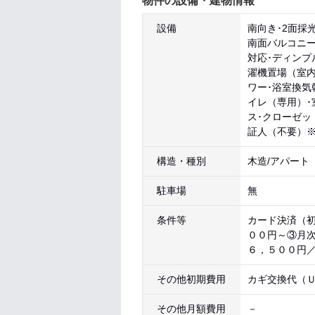
物件の設備・建物情報
設備
南向き･2面採
南面バルコニー
対応･ディンプ
濯機置場（室内
ワー･浴室換気
イレ（専用）･
ス･クローゼッ
証人（不要）※
構造・種別
木造/アパート
駐車場
無
条件等
カード決済（初
００円～③月
６，５００円
その他初期費用
カギ交換代（Ｕ９
その他月額費用
－