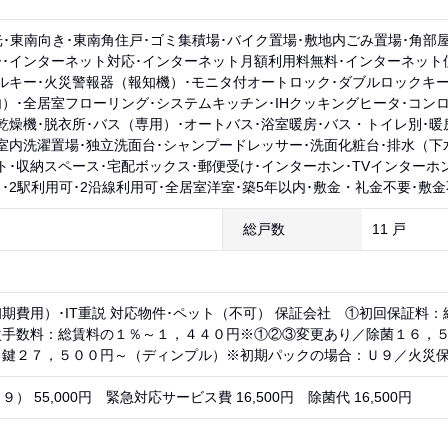
光･東南向き･東南角住戸･ゴミ集積場･バイク置場･敷地内ごみ置場･角部屋
･インターネット対応･インターネット月額利用料無料･インターネット使
ルキー･火災警報器（報知機）･モニタ付オートロック･ダブルロックキー･
）･全居室フローリング･システムキッチン･IHクッキングヒータ･コンロ2
乾燥機･脱衣所･バス（専用）･オートバス･浴室暖房･バス・トイレ別･暖
室内洗濯置場･独立洗面台･シャンプードレッサー･洗面化粧台･排水（下
ト･収納スペース･宅配ボックス･郵便受け･インターホン･TVインターホン
･2駅利用可･2沿線利用可･全居室洋室･築5年以内･敷金・礼金不要･敷
総戸数
11 戸
期費用）･IT重説 対応物件･ペット（不可） 保証会社 ①初回保証料
次手数料：総賃料の１％～１，４４０円※①②③変更あり／除菌１６，
／鍵２７，５００円～（ディンプル）※初期パックの場合：Ｕ９／火災
） 55,000円 緊急対応サービス費 16,500円 除菌代 16,500円