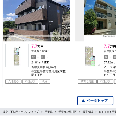
7.7
7.7
万円
万円
管理費:5,000円
管理費:5,
－
－
－
敷
礼
敷
24.84㎡
1DK
67.72㎡
新検見川駅 徒歩4分
八千代台駅
千葉県千葉市花見川区南花
千葉県千
園１丁目
台１丁目
女性安心
料理が楽
収納
子育て応援
料理が楽
賃貸・不動産アパマンショップ
千葉県
千葉市花見川区
最寄り駅
Ｋｏｌｅｔ千