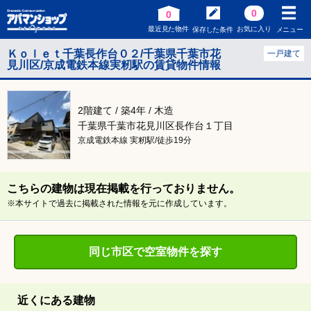
0
0
最近見た物件
お気に入り
保存した条件
メニュー
Ｋｏｌｅｔ千葉長作台０２/千葉県千葉市花
一戸建て
見川区/京成電鉄本線実籾駅の賃貸物件情報
2階建て / 築4年 / 木造
千葉県千葉市花見川区長作台１丁目
京成電鉄本線 実籾駅/徒歩19分
こちらの建物は現在掲載を行っておりません。
※本サイトで過去に掲載された情報を元に作成しています。
同じ市区で空室物件を探す
近くにある建物