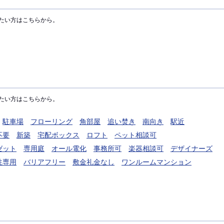
たい方はこちらから。
たい方はこちらから。
駐車場
フローリング
角部屋
追い焚き
南向き
駅近
不要
新築
宅配ボックス
ロフト
ペット相談可
ゼット
専用庭
オール電化
事務所可
楽器相談可
デザイナーズ
性専用
バリアフリー
敷金礼金なし
ワンルームマンション