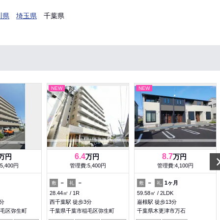
川県
埼玉県
千葉県
NEW
NEW
6.4
8.7
万円
万円
万円
5,400円
管理費:5,400円
管理費:4,100円
－
－
－
1ヶ月
敷
礼
敷
礼
28.44㎡
1R
59.58㎡
2LDK
分
西千葉駅 徒歩3分
巌根駅 徒歩13分
毛区弥生町
千葉県千葉市稲毛区弥生町
千葉県木更津市万石