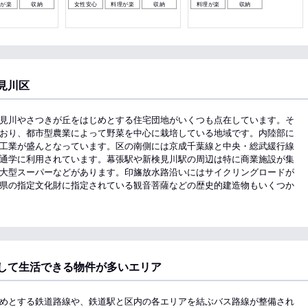
理が楽
収納
女性安心
料理が楽
収納
料理が楽
収納
見川区
見川やさつきが丘をはじめとする住宅団地がいくつも点在しています。そ
おり、都市型農業によって野菜を中心に栽培している地域です。内陸部に
工業が盛んとなっています。区の南側には京成千葉線と中央・総武緩行線
通学に利用されています。幕張駅や新検見川駅の周辺は特に商業施設が集
大型スーパーなどがあります。印旛放水路沿いにはサイクリングロードが
県の指定文化財に指定されている観音菩薩などの歴史的建造物もいくつか
して生活できる物件が多いエリア
めとする鉄道路線や、鉄道駅と区内の各エリアを結ぶバス路線が整備され