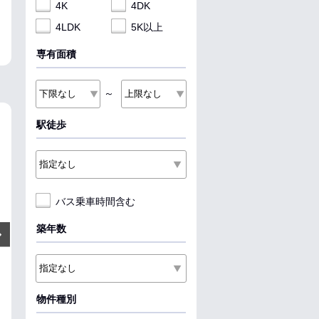
4K
4DK
4LDK
5K以上
専有面積
～
駅徒歩
NEW
NEW
NEW
バス乗車時間含む
5.5
6.3
8.7
万円
万円
築年数
Next
管理費:2,300円
管理費:2,300円
管理費:4
－
1ヶ月
－
2ヶ月
－
1ヶ
敷
礼
敷
礼
敷
礼
55.81㎡
2LDK
46.79㎡
2DK
59.58㎡
2LDK
川間駅 バス17分 関宿中央ター
成田駅 バス25分 宮下 徒歩3分
巌根駅 徒歩13分
物件種別
ミナル 徒歩8分
千葉県成田市大清水
千葉県木更津市
千葉県野田市木間ケ瀬