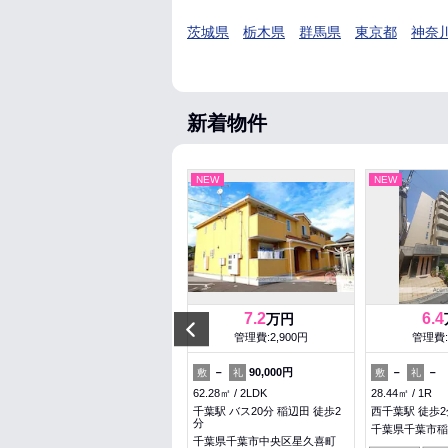
茨城県
栃木県
群馬県
東京都
神奈
新着物件
NEW
NEW
NEW
5
7.2
6.4
万円
万円
Previous
管理費:2,000円
管理費:2,900円
管理費:
50,000円
－
－
90,000円
－
－
敷
礼
敷
礼
敷
礼
26.08㎡
1R
62.28㎡
2LDK
28.44㎡
1R
佐倉駅 徒歩5分
千葉駅 バス20分 稲辺田 徒歩2
西千葉駅 徒歩2
分
千葉県佐倉市表町３丁目
千葉県千葉市稲
千葉県千葉市中央区星久喜町