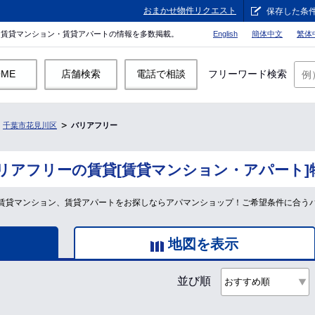
おまかせ物件リクエスト
保存した条
。賃貸マンション・賃貸アパートの情報を多数掲載。
English
簡体中文
繁体
OME
店舗検索
電話で相談
フリーワード検索
千葉市花見川区
バリアフリー
リアフリーの賃貸[賃貸マンション・アパート]
賃貸マンション、賃貸アパートをお探しならアパマンショップ！ご希望条件に合う
地図を表示
並び順