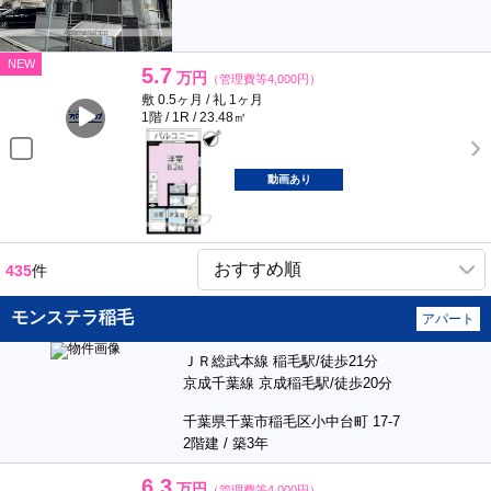
NEW
5.7
万円
（管理費等4,000円）
敷 0.5ヶ月 / 礼 1ヶ月
1階 / 1R / 23.48㎡
動画あり
435
件
モンステラ稲毛
アパート
ＪＲ総武本線 稲毛駅/徒歩21分
京成千葉線 京成稲毛駅/徒歩20分
千葉県千葉市稲毛区小中台町 17-7
2階建 / 築3年
6.3
万円
（管理費等4,000円）