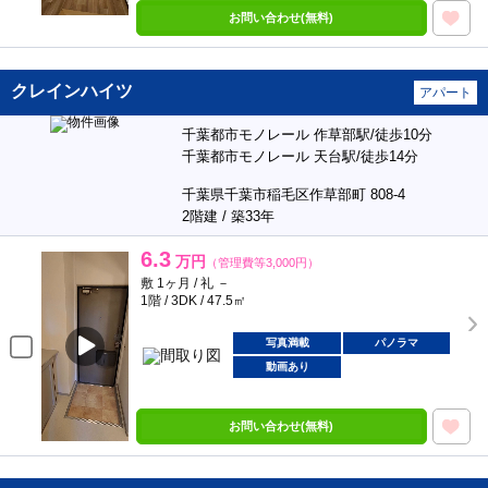
お問い合わせ(無料)
クレインハイツ
アパート
千葉都市モノレール 作草部駅/徒歩10分
千葉都市モノレール 天台駅/徒歩14分
千葉県千葉市稲毛区作草部町 808-4
2階建 / 築33年
6.3
万円
（管理費等3,000円）
敷 1ヶ月 / 礼 －
1階 / 3DK / 47.5㎡
写真満載
パノラマ
動画あり
お問い合わせ(無料)