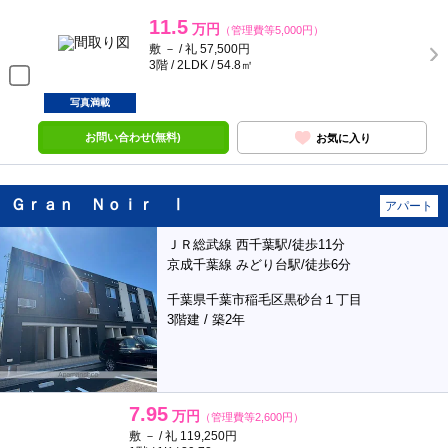
11.5
万円
（管理費等5,000円）
敷 － / 礼 57,500円
3階 / 2LDK / 54.8㎡
写真満載
お問い合わせ(無料)
お気に入り
Ｇｒａｎ Ｎｏｉｒ Ⅰ
アパート
ＪＲ総武線 西千葉駅/徒歩11分
京成千葉線 みどり台駅/徒歩6分
千葉県千葉市稲毛区黒砂台１丁目
3階建 / 築2年
7.95
万円
（管理費等2,600円）
敷 － / 礼 119,250円