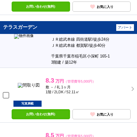
お問い合わせ(無料)
お気に入り
テラスガーデン
アパート
ＪＲ総武本線 四街道駅/徒歩24分
ＪＲ総武本線 都賀駅/徒歩40分
千葉県千葉市稲毛区小深町 165-1
3階建 / 築12年
8.3
万円
（管理費等5,000円）
敷 － / 礼 1ヶ月
1階 / 2LDK / 52.11㎡
写真満載
お問い合わせ(無料)
お気に入り
8.5
万円
（管理費等5,000円）