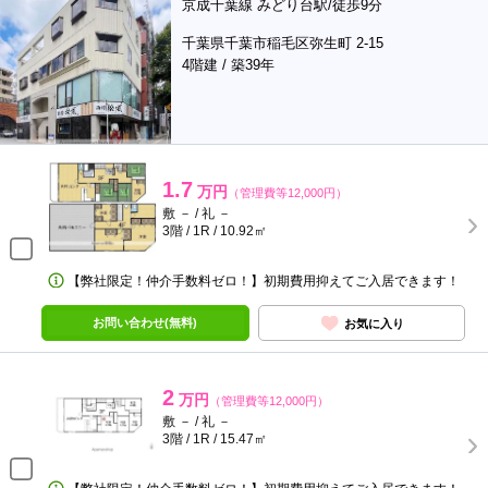
京成千葉線 みどり台駅/徒歩9分
千葉県千葉市稲毛区弥生町 2-15
4階建 / 築39年
1.7
万円
（管理費等12,000円）
敷 － / 礼 －
3階 / 1R / 10.92㎡
【弊社限定！仲介手数料ゼロ！】初期費用抑えてご入居できます！
お問い合わせ(無料)
お気に入り
2
万円
（管理費等12,000円）
敷 － / 礼 －
3階 / 1R / 15.47㎡