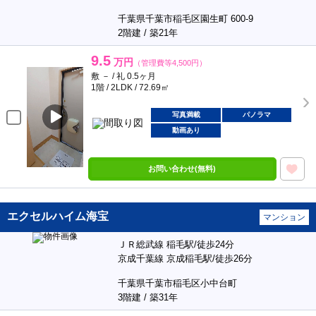
千葉県千葉市稲毛区園生町 600-9
2階建 / 築21年
9.5
万円
（管理費等4,500円）
敷 － / 礼 0.5ヶ月
1階 / 2LDK / 72.69㎡
写真満載
パノラマ
動画あり
お問い合わせ(無料)
エクセルハイム海宝
マンション
ＪＲ総武線 稲毛駅/徒歩24分
京成千葉線 京成稲毛駅/徒歩26分
千葉県千葉市稲毛区小中台町
3階建 / 築31年