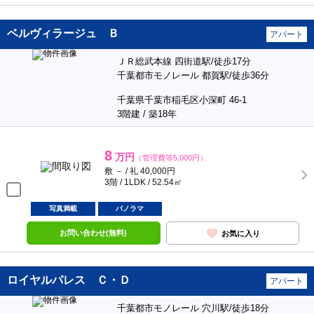
ベルヴィラージュ Ｂ
アパート
ＪＲ総武本線 四街道駅/徒歩17分
千葉都市モノレール 都賀駅/徒歩36分
千葉県千葉市稲毛区小深町 46-1
3階建 / 築18年
8
万円
（管理費等5,000円）
敷 － / 礼 40,000円
3階 / 1LDK / 52.54㎡
写真満載
パノラマ
お問い合わせ(無料)
お気に入り
ロイヤルパレス Ｃ・Ｄ
アパート
千葉都市モノレール 穴川駅/徒歩18分