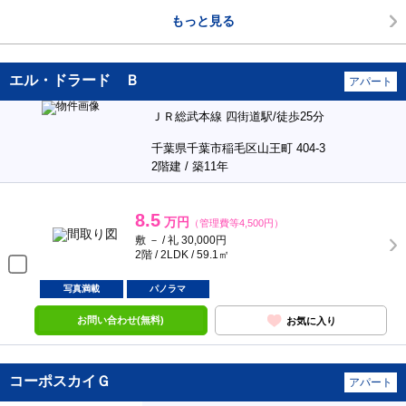
もっと見る
エル・ドラード Ｂ
アパート
ＪＲ総武本線 四街道駅/徒歩25分
千葉県千葉市稲毛区山王町 404-3
2階建 / 築11年
8.5
万円
（管理費等4,500円）
敷 － / 礼 30,000円
2階 / 2LDK / 59.1㎡
写真満載
パノラマ
お問い合わせ(無料)
お気に入り
コーポスカイＧ
アパート