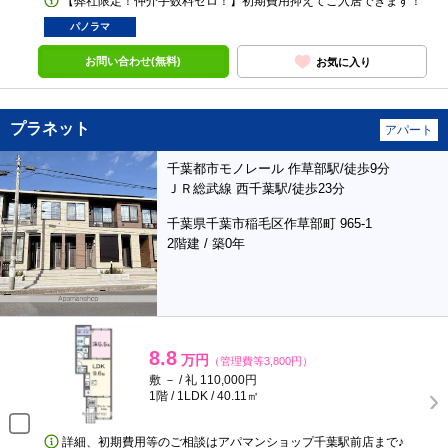
【弊社限定！仲介手数料ゼロ！】初期費用抑えてご入居できます！
パノラマ
お問い合わせ(無料)
お気に入り
プラネット
アパート
千葉都市モノレール 作草部駅/徒歩9分
ＪＲ総武線 西千葉駅/徒歩23分
千葉県千葉市稲毛区作草部町 965-1
2階建 / 築0年
8.8
万円
（管理費等3,800円）
敷 － / 礼 110,000円
1階 / 1LDK / 40.11㎡
詳細、初期費用等のご相談はアパマンショップ千葉駅前店まで♪