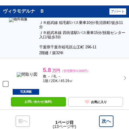
ヴィラモデルナ Ｂ
アパート
ＪＲ総武線 稲毛駅/バス乗車10分/長沼原町/徒歩11
分
ＪＲ総武本線 四街道駅/バス乗車15分/技能センター
入口/徒歩3分
千葉県千葉市稲毛区山王町 296-11
2階建 / 築32年
5.8
万円
（管理費等4,000円）
敷 － / 礼 －
1階 / 2DK / 45.29㎡
写真満載
お問い合わせ(無料)
お気に入り
前へ
次へ
1ページ目
(13ページ中)