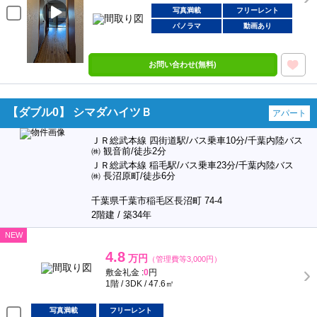
写真満載
フリーレント
パノラマ
動画あり
お問い合わせ(無料)
【ダブル0】 シマダハイツＢ
アパート
ＪＲ総武本線 四街道駅/バス乗車10分/千葉内陸バス
㈱ 観音前/徒歩2分
ＪＲ総武本線 稲毛駅/バス乗車23分/千葉内陸バス
㈱ 長沼原町/徒歩6分
千葉県千葉市稲毛区長沼町 74-4
2階建 / 築34年
NEW
4.8
万円
（管理費等3,000円）
敷金礼金 :
0
円
1階 / 3DK / 47.6㎡
写真満載
フリーレント