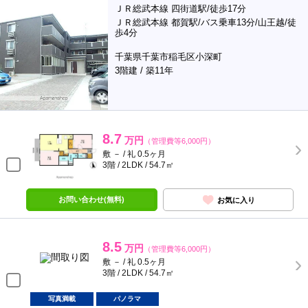
ＪＲ総武本線 四街道駅/徒歩17分
ＪＲ総武本線 都賀駅/バス乗車13分/山王越/徒
歩4分
千葉県千葉市稲毛区小深町
3階建 / 築11年
8.7
万円
（管理費等6,000円）
敷 － / 礼 0.5ヶ月
3階 / 2LDK / 54.7㎡
お問い合わせ(無料)
お気に入り
8.5
万円
（管理費等6,000円）
敷 － / 礼 0.5ヶ月
3階 / 2LDK / 54.7㎡
写真満載
パノラマ