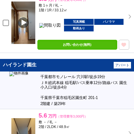
敷 1ヶ月 / 礼 －
1階 / 1R / 33.12㎡
写真満載
パノラマ
動画あり
お問い合わせ(無料)
ハイランド園生
アパート
千葉都市モノレール 穴川駅/徒歩19分
ＪＲ総武本線 稲毛駅/バス乗車12分/路線バス 園生
小入口/徒歩4分
千葉県千葉市稲毛区園生町 201-1
2階建 / 築29年
5.6
万円
（管理費等3,000円）
敷 － / 礼 －
2階 / 2LDK / 48.9㎡