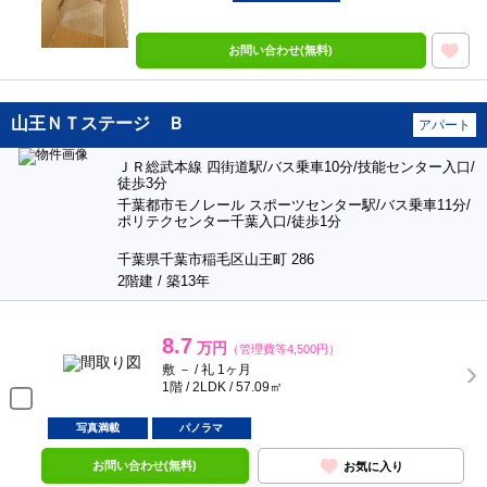
お問い合わせ(無料)
山王ＮＴステージ Ｂ
アパート
ＪＲ総武本線 四街道駅/バス乗車10分/技能センター入口/
徒歩3分
千葉都市モノレール スポーツセンター駅/バス乗車11分/
ポリテクセンター千葉入口/徒歩1分
千葉県千葉市稲毛区山王町 286
2階建 / 築13年
8.7
万円
（管理費等4,500円）
敷 － / 礼 1ヶ月
1階 / 2LDK / 57.09㎡
写真満載
パノラマ
お問い合わせ(無料)
お気に入り