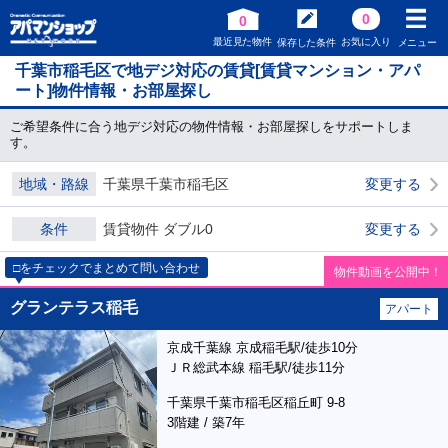
0
0
最近見た物件
お気に入り
保存した条件
メニュー
千葉市稲毛区で地デジ対応の賃貸[賃貸マンション・アパ
ート]物件情報・お部屋探し
ご希望条件に合う地デジ対応の物件情報・お部屋探しをサポートしま
す。
地域・路線
千葉県千葉市稲毛区
変更する
条件
賃貸物件 ダブル0
変更する
□をチェックでまとめて問い合わせ
物件動画を公開中！
グランテラス稲毛
アパート
京成千葉線 京成稲毛駅/徒歩10分
ＪＲ総武本線 稲毛駅/徒歩11分
千葉県千葉市稲毛区稲丘町 9-8
3階建 / 築7年