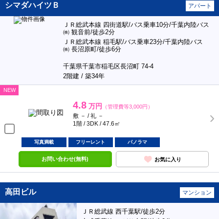
シマダハイツＢ
アパート
ＪＲ総武本線 四街道駅/バス乗車10分/千葉内陸バス
㈱ 観音前/徒歩2分
ＪＲ総武本線 稲毛駅/バス乗車23分/千葉内陸バス
㈱ 長沼原町/徒歩6分
千葉県千葉市稲毛区長沼町 74-4
2階建 / 築34年
NEW
4.8
万円
（管理費等3,000円）
敷 － / 礼 －
1階 / 3DK / 47.6㎡
写真満載
フリーレント
パノラマ
お問い合わせ(無料)
お気に入り
高田ビル
マンション
ＪＲ総武線 西千葉駅/徒歩2分