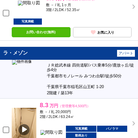
敷 － / 礼 1ヶ月
3階 / 2LDK / 52.35㎡
写真満載
お問い合わせ(無料)
お気に入り
ラ・メゾン
アパート
ＪＲ総武本線 四街道駅/バス乗車5分/鹿放ヶ丘/徒
歩4分
千葉都市モノレール みつわ台駅/徒歩50分
千葉県千葉市稲毛区山王町 1-20
2階建 / 築13年
8.3
万円
（管理費等4,500円）
敷 － / 礼 20,000円
2階 / 2LDK / 63.24㎡
写真満載
パノラマ
動画あり