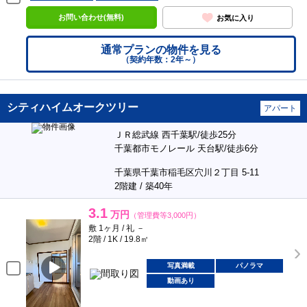
お問い合わせ(無料)
お気に入り
通常プランの物件を見る
（契約年数：2年～）
シティハイムオークツリー
アパート
ＪＲ総武線 西千葉駅/徒歩25分
千葉都市モノレール 天台駅/徒歩6分
千葉県千葉市稲毛区穴川２丁目 5-11
2階建 / 築40年
3.1
万円
（管理費等3,000円）
敷 1ヶ月 / 礼 －
2階 / 1K / 19.8㎡
写真満載
パノラマ
動画あり