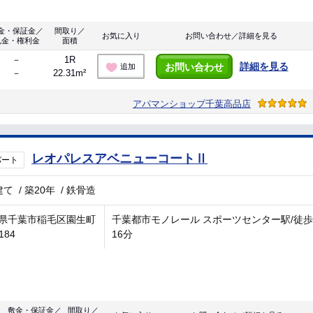
金・保証金／
間取り／
お気に入り
お問い合わせ／詳細を見る
礼金・権利金
面積
－
1R
詳細を見る
お問い合わせ
追加
－
22.31m²
アパマンショップ千葉高品店
レオパレスアベニューコートⅡ
パート
建て
/
築20年
/
鉄骨造
県千葉市稲毛区園生町
千葉都市モノレール スポーツセンター駅/徒歩
184
16分
敷金・保証金／
間取り／