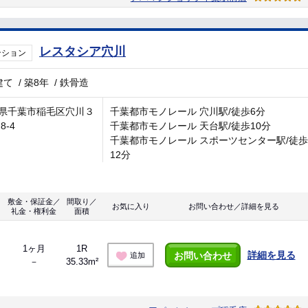
レスタシア穴川
ンション
建て
/
築8年
/
鉄骨造
県千葉市稲毛区穴川３
千葉都市モノレール 穴川駅/徒歩6分
8-4
千葉都市モノレール 天台駅/徒歩10分
千葉都市モノレール スポーツセンター駅/徒歩
12分
敷金・保証金／
間取り／
お気に入り
お問い合わせ／詳細を見る
礼金・権利金
面積
1ヶ月
1R
詳細を見る
お問い合わせ
追加
－
35.33m²