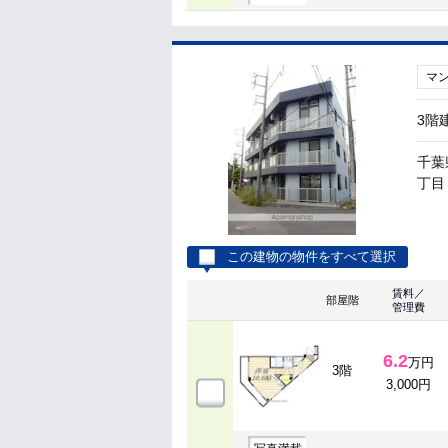
マ
3階
千葉
丁目 
この建物の物件をすべて選択
賃料／
部屋階
管理費
6.2
万円
3階
3,000円