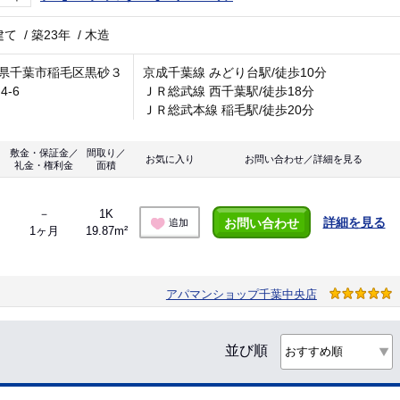
建て
/
築23年
/
木造
県千葉市稲毛区黒砂３
京成千葉線 みどり台駅/徒歩10分
4-6
ＪＲ総武線 西千葉駅/徒歩18分
ＪＲ総武本線 稲毛駅/徒歩20分
敷金・保証金／
間取り／
お気に入り
お問い合わせ／詳細を見る
礼金・権利金
面積
－
1K
詳細を見る
お問い合わせ
追加
1ヶ月
19.87m²
アパマンショップ千葉中央店
並び順