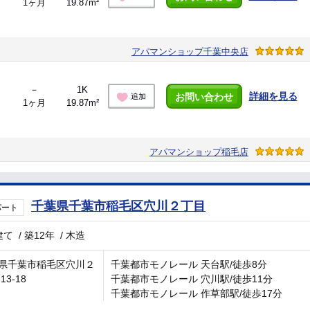
1ヶ月
19.87m²
アパマンショップ千葉中央店
－
1K
詳細を見る
お問い合わせ
追加
1ヶ月
19.87m²
アパマンショップ稲毛店
千葉県千葉市稲毛区穴川２丁目
パート
建て
/
築12年
/
木造
県千葉市稲毛区穴川２
千葉都市モノレール 天台駅/徒歩8分
13-18
千葉都市モノレール 穴川駅/徒歩11分
千葉都市モノレール 作草部駅/徒歩17分