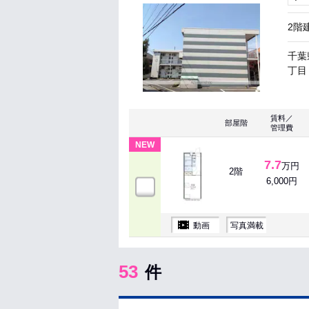
2階
千葉
丁目 
賃料／
部屋階
管理費
NEW
7.7
万円
2階
6,000円
動画
写真満載
53
件