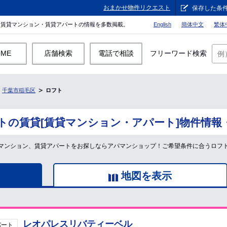
おまかせ物件リクエスト
保存した条
。賃貸マンション・賃貸アパートの情報を多数掲載。
English
簡体中文
繁体
OME
店舗検索
電話で相談
フリーワード検索
千葉市稲毛区
ロフト
トの賃貸[賃貸マンション・アパート]物件情報
マンション、賃貸アパートをお探しならアパマンショップ！ご希望条件に合うロフ
地図を表示
レオパレスリバティーベル
パート