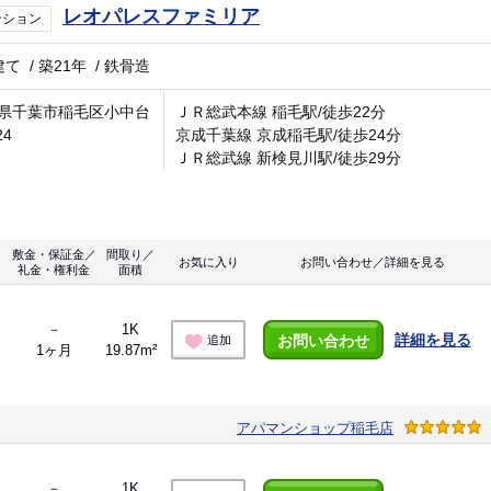
レオパレスファミリア
ンション
建て
/
築21年
/
鉄骨造
県千葉市稲毛区小中台
ＪＲ総武本線 稲毛駅/徒歩22分
24
京成千葉線 京成稲毛駅/徒歩24分
ＪＲ総武線 新検見川駅/徒歩29分
敷金・保証金／
間取り／
お気に入り
お問い合わせ／詳細を見る
礼金・権利金
面積
－
1K
詳細を見る
お問い合わせ
追加
1ヶ月
19.87m²
アパマンショップ稲毛店
－
1K