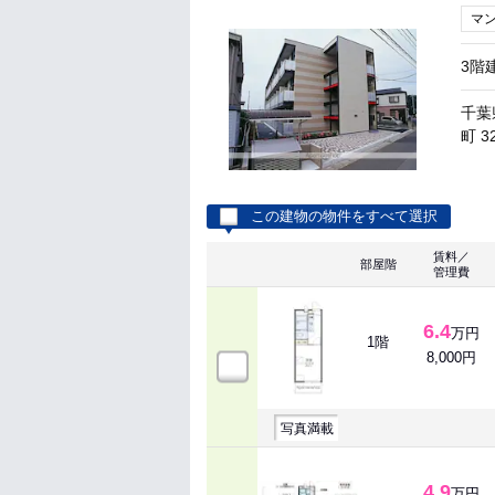
マ
3階
千葉
町 3
この建物の物件をすべて選択
賃料／
部屋階
管理費
6.4
万円
1階
8,000円
写真満載
4.9
万円