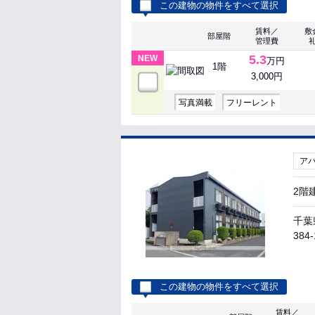
この建物の物件をすべて選択
賃料／
敷
部屋階
管理費
5.3
NEW
万円
1階
3,000円
写真満載
フリーレント
ア
2階
千葉
384-
この建物の物件をすべて選択
賃料／