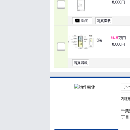
8,000円
動画
写真満載
6.8
万円
3階
8,000円
写真満載
ア
2階
千葉
丁目 