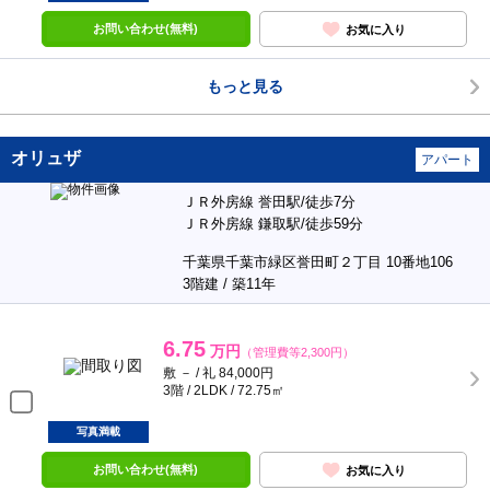
お問い合わせ(無料)
お気に入り
もっと見る
オリュザ
アパート
ＪＲ外房線 誉田駅/徒歩7分
ＪＲ外房線 鎌取駅/徒歩59分
千葉県千葉市緑区誉田町２丁目 10番地106
3階建 / 築11年
6.75
万円
（管理費等2,300円）
敷 － / 礼 84,000円
3階 / 2LDK / 72.75㎡
写真満載
お問い合わせ(無料)
お気に入り