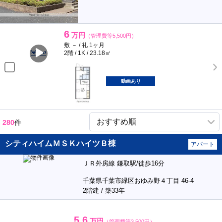
6
万円
（管理費等5,500円）
敷 － / 礼 1ヶ月
2階 / 1K / 23.18㎡
動画あり
280
件
シティハイムＭＳＫハイツＢ棟
アパート
ＪＲ外房線 鎌取駅/徒歩16分
千葉県千葉市緑区おゆみ野４丁目 46-4
2階建 / 築33年
5.6
万円
（管理費等3,500円）