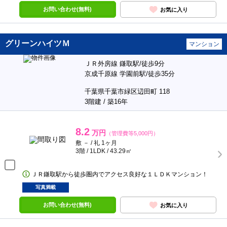
お問い合わせ(無料)
お気に入り
グリーンハイツＭ
マンション
ＪＲ外房線 鎌取駅/徒歩9分
京成千原線 学園前駅/徒歩35分
千葉県千葉市緑区辺田町 118
3階建 / 築16年
8.2
万円
（管理費等5,000円）
敷 － / 礼 1ヶ月
3階 / 1LDK / 43.29㎡
ＪＲ鎌取駅から徒歩圏内でアクセス良好な１ＬＤＫマンション！
写真満載
お問い合わせ(無料)
お気に入り