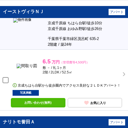
イーストヴィラＮＪ
アパート
京成千原線 ちはら台駅/徒歩10分
京成千原線 おゆみ野駅/徒歩26分
千葉県千葉市緑区茂呂町 635-2
2階建 / 築24年
6.5
万円
（管理費等4,500円）
敷 － / 礼 1ヶ月
2階 / 2LDK / 52.5㎡
京成ちはら台駅から徒歩圏内でアクセス良好な２ＬＤＫアパート！
写真満載
お問い合わせ(無料)
お気に入り
ナリトモ誉田Ａ
アパート