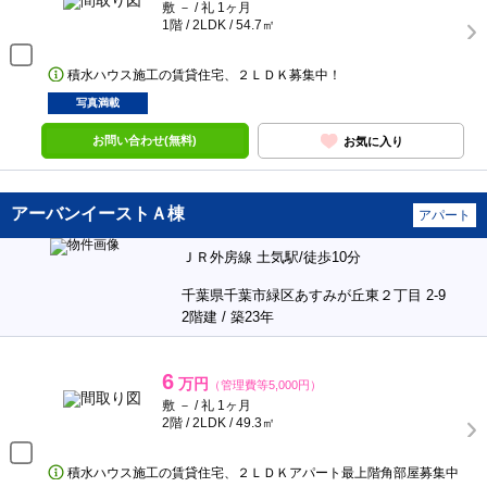
敷 － / 礼 1ヶ月
1階 / 2LDK / 54.7㎡
積水ハウス施工の賃貸住宅、２ＬＤＫ募集中！
写真満載
お問い合わせ(無料)
お気に入り
アーバンイーストＡ棟
アパート
ＪＲ外房線 土気駅/徒歩10分
千葉県千葉市緑区あすみが丘東２丁目 2-9
2階建 / 築23年
6
万円
（管理費等5,000円）
敷 － / 礼 1ヶ月
2階 / 2LDK / 49.3㎡
積水ハウス施工の賃貸住宅、２ＬＤＫアパート最上階角部屋募集中