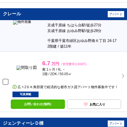
クレール
アパート
京成千原線 ちはら台駅/徒歩27分
京成千原線 おゆみ野駅/徒歩28分
千葉県千葉市緑区おゆみ野南６丁目 24-17
2階建 / 築11年
6.7
万円
（管理費等3,000円）
敷 1ヶ月 / 礼 －
1階 / 2DK / 50.05㎡
広々2ＤＫ角部屋で経済的な都市ガス貸アパート物件募集中です！
写真満載
お問い合わせ(無料)
お気に入り
ジェンティーレＤ棟
アパート