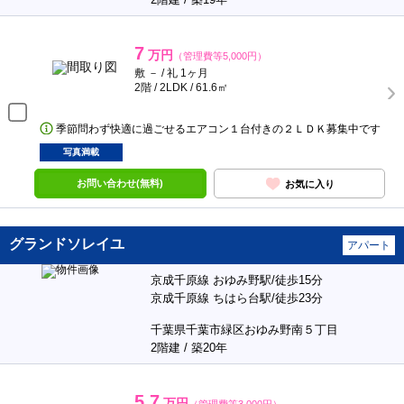
7
万円
（管理費等5,000円）
敷 － / 礼 1ヶ月
2階 / 2LDK / 61.6㎡
季節問わず快適に過ごせるエアコン１台付きの２ＬＤＫ募集中です
写真満載
お問い合わせ(無料)
お気に入り
グランドソレイユ
アパート
京成千原線 おゆみ野駅/徒歩15分
京成千原線 ちはら台駅/徒歩23分
千葉県千葉市緑区おゆみ野南５丁目
2階建 / 築20年
5.7
万円