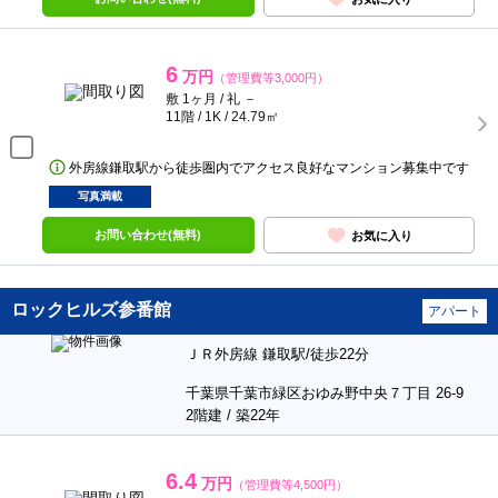
6
万円
（管理費等3,000円）
敷 1ヶ月 / 礼 －
11階 / 1K / 24.79㎡
外房線鎌取駅から徒歩圏内でアクセス良好なマンション募集中です
写真満載
お問い合わせ(無料)
お気に入り
ロックヒルズ参番館
アパート
ＪＲ外房線 鎌取駅/徒歩22分
千葉県千葉市緑区おゆみ野中央７丁目 26-9
2階建 / 築22年
6.4
万円
（管理費等4,500円）