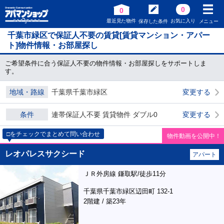
0
0
最近見た物件
お気に入り
保存した条件
メニュー
千葉市緑区で保証人不要の賃貸[賃貸マンション・アパー
ト]物件情報・お部屋探し
ご希望条件に合う保証人不要の物件情報・お部屋探しをサポートしま
す。
地域・路線
千葉県千葉市緑区
変更する
条件
連帯保証人不要 賃貸物件 ダブル0
変更する
□をチェックでまとめて問い合わせ
物件動画を公開中！
レオパレスサクシード
アパート
ＪＲ外房線 鎌取駅/徒歩11分
千葉県千葉市緑区辺田町 132-1
2階建 / 築23年