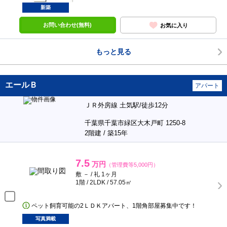
新築
お問い合わせ(無料)
お気に入り
もっと見る
エールＢ
アパート
ＪＲ外房線 土気駅/徒歩12分
千葉県千葉市緑区大木戸町 1250-8
2階建 / 築15年
7.5
万円
（管理費等5,000円）
敷 － / 礼 1ヶ月
1階 / 2LDK / 57.05㎡
ペット飼育可能の2ＬＤＫアパート、1階角部屋募集中です！
写真満載