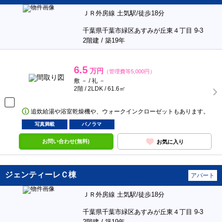
ＪＲ外房線 土気駅/徒歩18分
千葉県千葉市緑区あすみが丘東４丁目 9-3
2階建 / 築19年
6.5
万円
（管理費等5,000円）
敷 － / 礼 －
2階 / 2LDK / 61.6㎡
追炊給湯や浴室乾燥機や、ウォークインクローゼットもあります。
写真満載
パノラマ
お問い合わせ(無料)
お気に入り
ジェンティーレＣ棟
アパート
ＪＲ外房線 土気駅/徒歩18分
千葉県千葉市緑区あすみが丘東４丁目 9-3
2階建 / 築19年