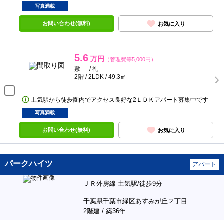
写真満載
お問い合わせ(無料)
お気に入り
5.6
万円
（管理費等5,000円）
敷 － / 礼 －
2階 / 2LDK / 49.3㎡
土気駅から徒歩圏内でアクセス良好な2ＬＤＫアパート募集中です
写真満載
お問い合わせ(無料)
お気に入り
パークハイツ
アパート
ＪＲ外房線 土気駅/徒歩9分
千葉県千葉市緑区あすみが丘２丁目
2階建 / 築36年