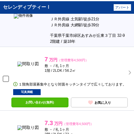
セレンディプティーⅠ
アパート
ＪＲ外房線 土気駅/徒歩21分
ＪＲ外房線 大網駅/徒歩39分
千葉県千葉市緑区あすみが丘東３丁目 32-9
2階建 / 築18年
7
万円
（管理費等4,500円）
敷 － / 礼 1ヶ月
1階 / 2LDK / 56.2㎡
１階角部屋募集中となり対面キッチンタイプで広々しております。
写真満載
お問い合わせ(無料)
お気に入り
7.3
万円
（管理費等4,500円）
敷 － / 礼 1ヶ月