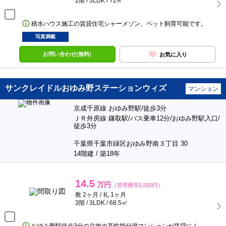
2階 / 3LDK / 72㎡
積水ハウス施工の賃貸住宅シャーメゾン、ペット飼育可能です。
写真満載
お問い合わせ(無料)
お気に入り
サンクレイドルおゆみ野ステーションウィズ
マンション
京成千原線 おゆみ野駅/徒歩3分
ＪＲ外房線 鎌取駅/バス乗車12分/おゆみ野駅入口/
徒歩3分
千葉県千葉市緑区おゆみ野南３丁目 30
14階建 / 築18年
14.5
万円
（管理費等5,000円）
敷 2ヶ月 / 礼 1ヶ月
3階 / 3LDK / 68.5㎡