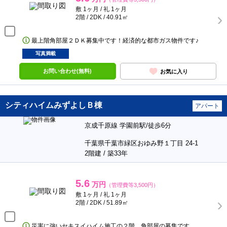
敷 1ヶ月 / 礼 1ヶ月
2階 / 2DK / 40.91㎡
最上階角部屋２ＤＫ募集中です！経済的な都市ガス物件です♪
写真満載
お問い合わせ(無料)
お気に入り
シティハイムみずよしＢ棟
アパート
京成千原線 学園前駅/徒歩6分
千葉県千葉市緑区おゆみ野１丁目 24-1
2階建 / 築33年
5.6
万円
（管理費等3,500円）
敷 1ヶ月 / 礼 1ヶ月
2階 / 2DK / 51.89㎡
災害に強いセキスイハイム施工の２階、角部屋の募集です。