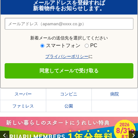
メールアドレスを登録すれば
おまかせ物件リクエスト
新着物件をお知らせします。
住みたい街の店舗を探す
店舗検索
新着メールの送信先を選択してください
住む街研究所で千葉市緑区の情報を見る
スマートフォン
PC
プライバシーポリシー
に
千葉市緑区
同意してメールで受け取る
千葉市緑区の施設一覧
スーパー
コンビニ
病院
ファミレス
公園
Previous