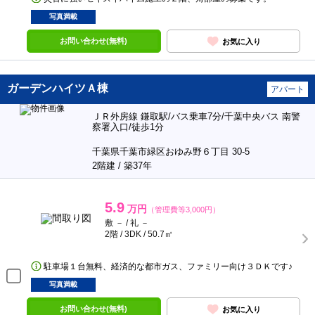
写真満載
お問い合わせ(無料)
お気に入り
ガーデンハイツＡ棟
アパート
ＪＲ外房線 鎌取駅/バス乗車7分/千葉中央バス 南警
察署入口/徒歩1分
千葉県千葉市緑区おゆみ野６丁目 30-5
2階建 / 築37年
5.9
万円
（管理費等3,000円）
敷 － / 礼 －
2階 / 3DK / 50.7㎡
駐車場１台無料、経済的な都市ガス、ファミリー向け３ＤＫです♪
写真満載
お問い合わせ(無料)
お気に入り