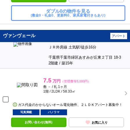
ダブル0の物件を見る
(敷金0・礼金0、更新料0、家具家電付きもあり)
ヴァンヴェール
アパート
ＪＲ外房線 土気駅/徒歩16分
千葉県千葉市緑区あすみが丘東２丁目 18-3
2階建 / 築15年
7.5
万円
（管理費等5,000円）
敷 － / 礼 1ヶ月
1階 / 2LDK / 58.33㎡
ガス代金のかからないオール電化物件、２ＬＤＫアパート募集中！
写真満載
パノラマ
お問い合わせ(無料)
お気に入り