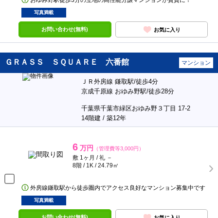
おゆみ野駅徒歩3分の立地の高性能分譲マンションが賃貸に！
写真満載
お問い合わせ(無料)
お気に入り
ＧＲＡＳＳ ＳＱＵＡＲＥ 六番館
マンション
ＪＲ外房線 鎌取駅/徒歩4分
京成千原線 おゆみ野駅/徒歩28分
千葉県千葉市緑区おゆみ野３丁目 17-2
14階建 / 築12年
6
万円
（管理費等3,000円）
敷 1ヶ月 / 礼 －
8階 / 1K / 24.79㎡
外房線鎌取駅から徒歩圏内でアクセス良好なマンション募集中です
写真満載
お問い合わせ(無料)
お気に入り