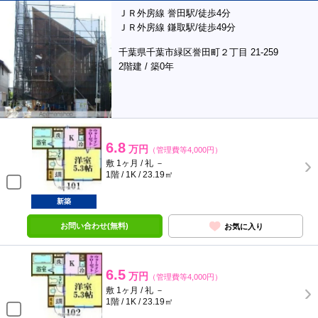
ＪＲ外房線 誉田駅/徒歩4分
ＪＲ外房線 鎌取駅/徒歩49分
千葉県千葉市緑区誉田町２丁目 21-259
2階建 / 築0年
6.8
万円
（管理費等4,000円）
敷 1ヶ月 / 礼 －
1階 / 1K / 23.19㎡
新築
お問い合わせ(無料)
お気に入り
6.5
万円
（管理費等4,000円）
敷 1ヶ月 / 礼 －
1階 / 1K / 23.19㎡