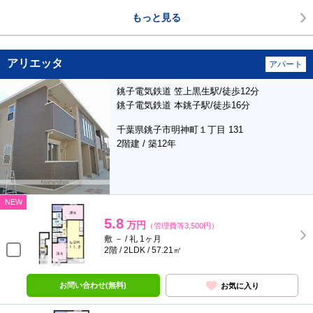
もっと見る
アリエッタ
アパート
銚子電気鉄道 笠上黒生駅/徒歩12分
銚子電気鉄道 本銚子駅/徒歩16分
千葉県銚子市明神町１丁目 131
2階建 / 築12年
NEW
5.8
万円
（管理費等3,500円）
敷 － / 礼 1ヶ月
2階 / 2LDK / 57.21㎡
お問い合わせ(無料)
お気に入り