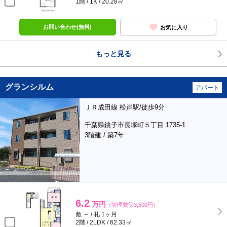
1階 / 1K / 20.28㎡
お問い合わせ(無料)
お気に入り
もっと見る
グランシルム
アパート
ＪＲ成田線 松岸駅/徒歩9分
千葉県銚子市長塚町５丁目 1735-1
3階建 / 築7年
6.2
万円
（管理費等3,500円）
敷 － / 礼 1ヶ月
2階 / 2LDK / 62.33㎡