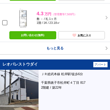
4.3
万円
（管理費等7,500円）
敷 － / 礼 1ヶ月
1階 / 1K / 23.18㎡
お問い合わせ(無料)
お気に入り
もっと見る
レオパレストウダイ
アパート
ＪＲ総武本線 松岸駅/徒歩6分
千葉県銚子市松岸町４丁目 817
2階建 / 築22年