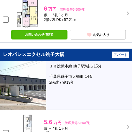
6
万円
（管理費等3,500円）
敷 － / 礼 1ヶ月
2階 / 2LDK / 57.21㎡
お問い合わせ(無料)
お気に入り
レオパレスエクセル銚子大橋
アパート
ＪＲ総武本線 銚子駅/徒歩15分
千葉県銚子市大橋町 14-5
2階建 / 築19年
5.6
万円
（管理費等5,500円）
敷 － / 礼 1ヶ月