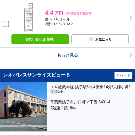
4.4
万円
（管理費等7,500円）
敷 － / 礼 1ヶ月
2階 / 1K / 28.02㎡
お問い合わせ(無料)
お気に入り
もっと見る
レオパレスサンライズビューＢ
アパート
ＪＲ総武本線 銚子駅/バス乗車14分/夫婦ヶ鼻/
徒歩3分
千葉県銚子市川口町２丁目 6491-4
2階建 / 築18年