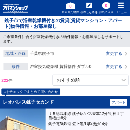
0
0
最近見た物件
お気に入り
保存した条件
メニュー
銚子市で浴室乾燥機付きの賃貸[賃貸マンション・アパー
ト]物件情報・お部屋探し
ご希望条件に合う浴室乾燥機付きの物件情報・お部屋探しをサポートし
ます。
地域・路線
千葉県銚子市
変更する
条件
浴室換気乾燥機 賃貸物件 ダブル0
変更する
222
件
□をチェックでまとめて問い合わせ
レオパレス銚子セカンド
アパート
ＪＲ総武本線 銚子駅/バス乗車12分/明神１丁
目/徒歩8分
銚子電気鉄道 笠上黒生駅/徒歩14分