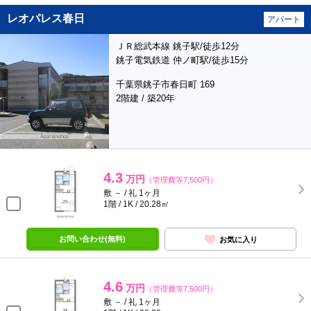
レオパレス春日
アパート
ＪＲ総武本線 銚子駅/徒歩12分
銚子電気鉄道 仲ノ町駅/徒歩15分
千葉県銚子市春日町 169
2階建 / 築20年
4.3
万円
（管理費等7,500円）
敷 － / 礼 1ヶ月
1階 / 1K / 20.28㎡
お問い合わせ(無料)
お気に入り
4.6
万円
（管理費等7,500円）
敷 － / 礼 1ヶ月