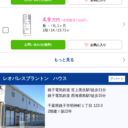
4.9
万円
（管理費等7,500円）
敷 － / 礼 1ヶ月
1階 / 1K / 23.71㎡
お問い合わせ(無料)
お気に入り
もっと見る
レオパレスブラントン ハウス
アパート
銚子電気鉄道 笠上黒生駅/徒歩11分
銚子電気鉄道 西海鹿島駅/徒歩15分
千葉県銚子市明神町１丁目 123-3
2階建 / 築22年