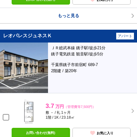
もっと見る
レオパレスジュネスＫ
アパート
ＪＲ総武本線 銚子駅/徒歩21分
銚子電気鉄道 観音駅/徒歩5分
千葉県銚子市前宿町 689-7
2階建 / 築20年
3.7
万円
（管理費等7,500円）
敷 － / 礼 1ヶ月
1階 / 1K / 23.18㎡
お問い合わせ(無料)
お気に入り