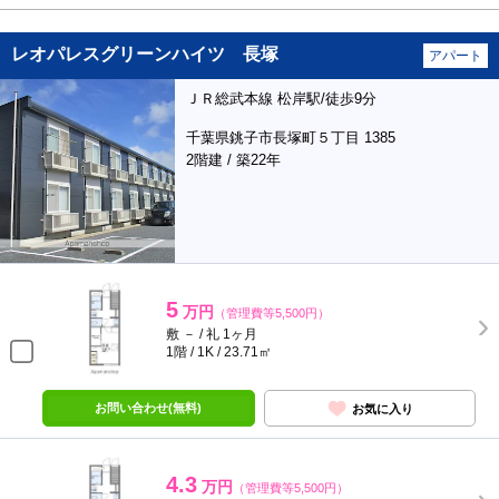
レオパレスグリーンハイツ 長塚
アパート
ＪＲ総武本線 松岸駅/徒歩9分
千葉県銚子市長塚町５丁目 1385
2階建 / 築22年
5
万円
（管理費等5,500円）
敷 － / 礼 1ヶ月
1階 / 1K / 23.71㎡
お問い合わせ(無料)
お気に入り
4.3
万円
（管理費等5,500円）