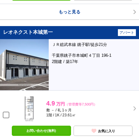
もっと見る
レオネクスト本城第一
アパート
ＪＲ総武本線 銚子駅/徒歩21分
千葉県銚子市本城町４丁目 196-1
2階建 / 築17年
4.9
万円
（管理費等7,500円）
敷 － / 礼 1ヶ月
1階 / 1K / 23.61㎡
お問い合わせ(無料)
お気に入り