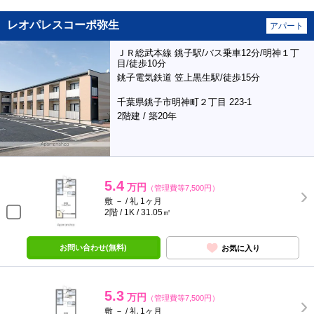
レオパレスコーポ弥生
アパート
ＪＲ総武本線 銚子駅/バス乗車12分/明神１丁
目/徒歩10分
銚子電気鉄道 笠上黒生駅/徒歩15分
千葉県銚子市明神町２丁目 223-1
2階建 / 築20年
5.4
万円
（管理費等7,500円）
敷 － / 礼 1ヶ月
2階 / 1K / 31.05㎡
お問い合わせ(無料)
お気に入り
5.3
万円
（管理費等7,500円）
敷 － / 礼 1ヶ月