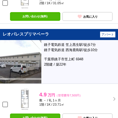
2階 / 1K / 31.05㎡
お問い合わせ(無料)
お気に入り
レオパレスプリマベーラ
アパート
銚子電気鉄道 笠上黒生駅/徒歩7分
銚子電気鉄道 西海鹿島駅/徒歩10分
千葉県銚子市笠上町 6948
2階建 / 築22年
4.9
万円
（管理費等7,500円）
敷 － / 礼 1ヶ月
1階 / 1K / 23.71㎡
お問い合わせ(無料)
お気に入り