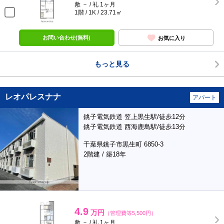
敷 － / 礼 1ヶ月
1階 / 1K / 23.71㎡
お問い合わせ(無料)
お気に入り
もっと見る
レオパレスナナ
アパート
銚子電気鉄道 笠上黒生駅/徒歩12分
銚子電気鉄道 西海鹿島駅/徒歩13分
千葉県銚子市黒生町 6850-3
2階建 / 築18年
4.9
万円
（管理費等5,500円）
敷 － / 礼 1ヶ月