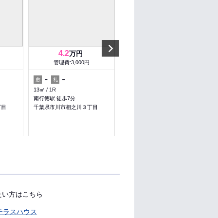
Next
4.2
4.2
万円
万円
管理費:3,000円
管理費:3,000円
－
－
－
－
敷
礼
敷
礼
13㎡
1R
13㎡
1R
南行徳駅 徒歩7分
南行徳駅 徒歩7分
丁目
千葉県市川市相之川３丁目
千葉県市川市相之川３丁目
たい方はこちら
テラスハウス