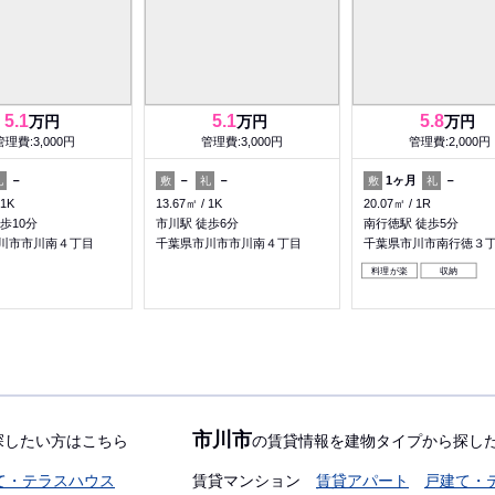
5.1
5.1
5.8
万円
万円
万円
管理費:3,000円
管理費:3,000円
管理費:2,000円
－
－
－
1ヶ月
－
礼
敷
礼
敷
礼
1K
13.67㎡
1K
20.07㎡
1R
歩10分
市川駅 徒歩6分
南行徳駅 徒歩5分
川市市川南４丁目
千葉県市川市市川南４丁目
千葉県市川市南行徳３
料理が楽
収納
市川市
探したい方はこちら
の賃貸情報を建物タイプから探し
て・テラスハウス
賃貸マンション
賃貸アパート
戸建て・