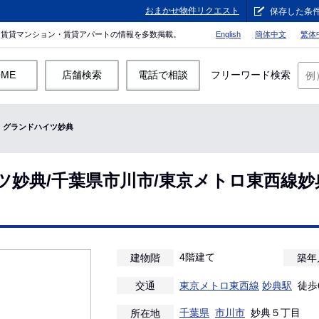
おまかせ物件リクエスト
保存した条
。賃貸マンション・賃貸アパートの情報を多数掲載。
English
簡体中文
繁体
OME
店舗検索
電話で相談
フリーワード検索
グランドハイツ妙典
ツ妙典/千葉県市川市/東京メトロ東西線妙
4階建て
建物階
築年
交通
東京メトロ東西線
妙典駅
徒歩
千葉県
市川市
妙典５丁目
所在地