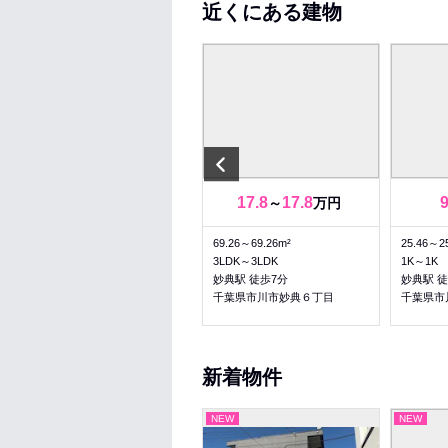
近くにある建物
Previous
9.4
9.4
17.8
17.8
～
万円
～
万円
24.58～24.58m²
69.26～69.26m²
25.46～2
1K～1K
3LDK～3LDK
1K～1K
妙典駅 徒歩4分
妙典駅 徒歩7分
妙典駅 徒
千葉県市川市富浜２丁目
千葉県市川市妙典６丁目
千葉県市
新着物件
NEW
NEW
NEW