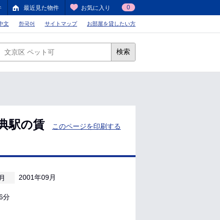
0
件
最近見た物件
お気に入り
中文
한국어
サイトマップ
お部屋を貸したい方
検索
典駅の賃
このページを印刷する
2001年09月
月
6分