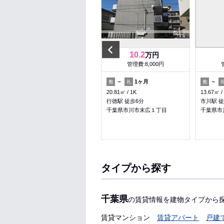
Previous
9.2
10.2
万円
万円
管理費:11,000円
管理費:8,000円
－
1ヶ月
－
1ヶ月
－
敷
礼
敷
礼
敷
32.32㎡
1DK
20.81㎡
1K
13.67㎡
南行徳駅 徒歩3分
行徳駅 徒歩6分
市川駅 徒
千葉県市川市相之川４丁目
千葉県市川市末広１丁目
千葉県市
料理が楽
収納
タイプから探す
千葉県
の賃貸情報を建物タイプから
賃貸マンション
賃貸アパート
戸建