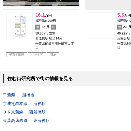
16.1
5.5
万円
万円
管理費:8,000円
管理費:4,
1ヶ月
－
2ヶ
敷
礼
敷
59.28㎡
2DK
40.92㎡
西船橋駅 徒歩14分
薬園台駅 
千葉県船橋市海神町南１丁
千葉県船
目
目
子育て応援
ペット可
収納
住む街研究所で街の情報を見る
千葉県
船橋市
京成電鉄本線
海神駅
ＪＲ京葉線
西船橋駅
東葉高速鉄道
東海神駅