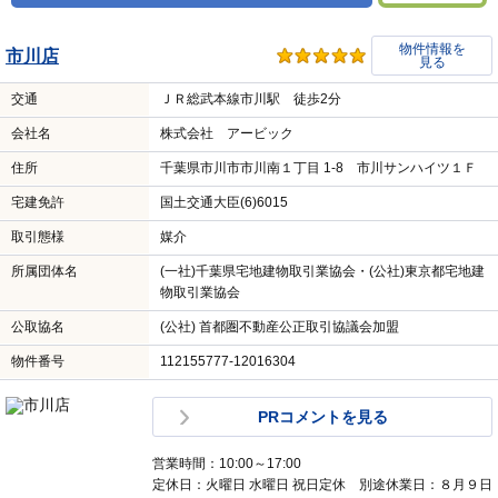
物件情報を
市川店
見る
交通
ＪＲ総武本線市川駅 徒歩2分
会社名
株式会社 アービック
住所
千葉県市川市市川南１丁目 1-8 市川サンハイツ１Ｆ
宅建免許
国土交通大臣(6)6015
取引態様
媒介
所属団体名
(一社)千葉県宅地建物取引業協会・(公社)東京都宅地建
物取引業協会
公取協名
(公社) 首都圏不動産公正取引協議会加盟
物件番号
112155777-12016304
PRコメントを見る
営業時間：10:00～17:00
定休日：火曜日 水曜日 祝日定休 別途休業日：８月９日