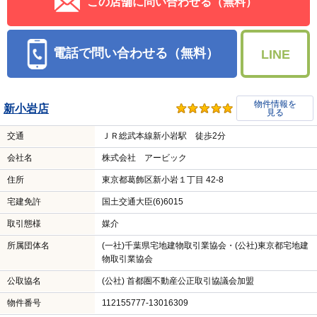
この店舗に問い合わせる（無料）
電話で問い合わせる（無料）
LINE
物件情報を
新小岩店
見る
交通
ＪＲ総武本線新小岩駅 徒歩2分
会社名
株式会社 アービック
住所
東京都葛飾区新小岩１丁目 42-8
宅建免許
国土交通大臣(6)6015
取引態様
媒介
所属団体名
(一社)千葉県宅地建物取引業協会・(公社)東京都宅地建
物取引業協会
公取協名
(公社) 首都圏不動産公正取引協議会加盟
物件番号
112155777-13016309