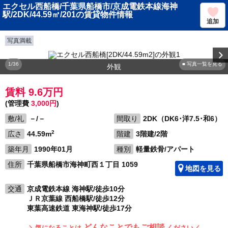
エクセル西船橋/千葉県船橋市/京成電鉄本線海神
駅/2DK/44.59㎡/201の賃貸物件情報
追加
写真満載
1/36
■ 写真一覧を見る
外観
賃料 9.6万円
(管理費
3,000円
)
敷/礼
－/－
間取り
2DK（DK6･洋7.5･和6）
2
広さ
44.59m
階建
3階建/2階
築年月
1990年01月
種別
軽量鉄骨/アパート
住所
千葉県船橋市海神町西１丁目 1059
地図を見る
交通
京成電鉄本線 海神駅/徒歩10分
ＪＲ京葉線 西船橋駅/徒歩12分
東葉高速鉄道 東海神駅/徒歩17分
どんなことでもご相談
＼気になることは
ください／