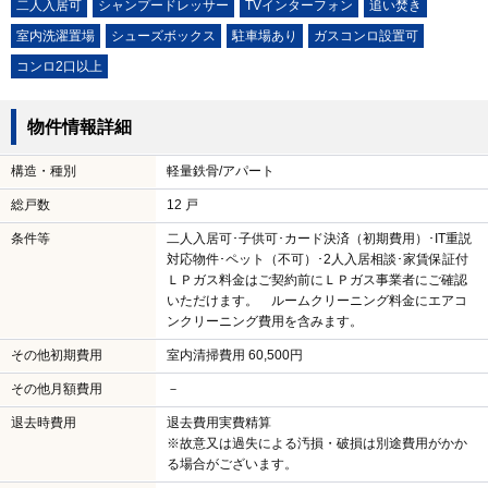
二人入居可
シャンプードレッサー
TVインターフォン
追い焚き
室内洗濯置場
シューズボックス
駐車場あり
ガスコンロ設置可
コンロ2口以上
物件情報詳細
構造・種別
軽量鉄骨/アパート
総戸数
12 戸
条件等
二人入居可･子供可･カード決済（初期費用）･IT重説
対応物件･ペット（不可）･2人入居相談･家賃保証付
ＬＰガス料金はご契約前にＬＰガス事業者にご確認
いただけます。 ルームクリーニング料金にエアコ
ンクリーニング費用を含みます。
その他初期費用
室内清掃費用 60,500円
その他月額費用
－
退去時費用
退去費用実費精算
※故意又は過失による汚損・破損は別途費用がかか
る場合がございます。