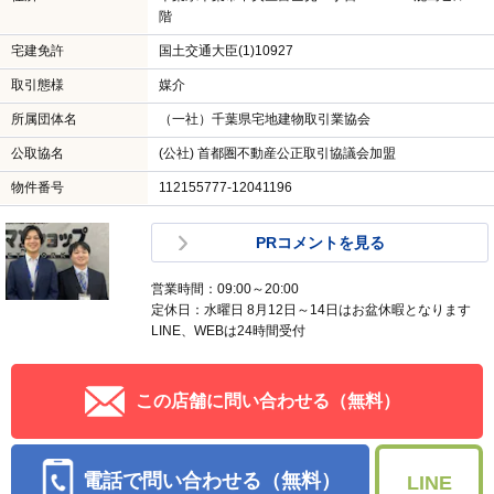
階
宅建免許
国土交通大臣(1)10927
取引態様
媒介
所属団体名
（一社）千葉県宅地建物取引業協会
公取協名
(公社) 首都圏不動産公正取引協議会加盟
物件番号
112155777-12041196
PRコメントを見る
営業時間：09:00～20:00
定休日：水曜日 8月12日～14日はお盆休暇となります
LINE、WEBは24時間受付
この店舗に問い合わせる（無料）
電話で問い合わせる（無料）
LINE