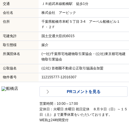
交通
ＪＲ総武本線船橋駅 徒歩1分
会社名
株式会社 アービック
住所
千葉県船橋市本町５丁目 3-4 アーベル船橋ビル１
Ｆ・２Ｆ
宅建免許
国土交通大臣(6)6015
取引態様
媒介
所属団体名
(一社)千葉県宅地建物取引業協会・(公社)東京都宅地建
物取引業協会
公取協名
(公社) 首都圏不動産公正取引協議会加盟
物件番号
112155777-12016307
PRコメントを見る
営業時間：10:00～17:00
定休日：火曜日 水曜日 祝日定休 ８月９日（日）～１５
日（土）まで夏季休業をいただいております。
WEBは24時間受付