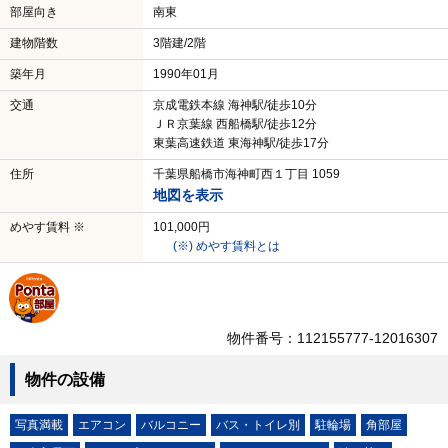
部屋向き
南東
建物階数
3階建/2階
築年月
1990年01月
交通
京成電鉄本線 海神駅/徒歩10分
ＪＲ京葉線 西船橋駅/徒歩12分
東葉高速鉄道 東海神駅/徒歩17分
住所
千葉県船橋市海神町西１丁目 1059
地図を表示
めやす賃料 ※
101,000円
(※) めやす賃料とは
物件番号：112155777-12016307
物件の設備
写真満載
エアコン
バルコニー
バス・トイレ別
駐輪場
角部屋