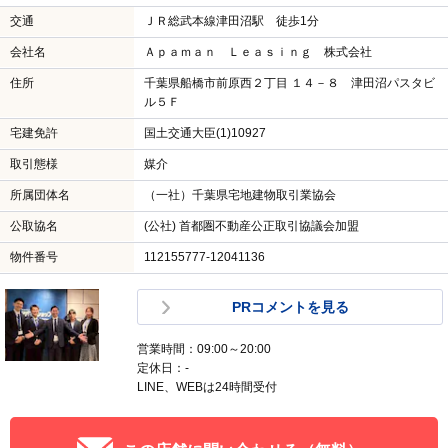
交通
ＪＲ総武本線津田沼駅 徒歩1分
会社名
Ａｐａｍａｎ Ｌｅａｓｉｎｇ 株式会社
住所
千葉県船橋市前原西２丁目 １４－８ 津田沼パスタビ
ル５Ｆ
宅建免許
国土交通大臣(1)10927
取引態様
媒介
所属団体名
（一社）千葉県宅地建物取引業協会
公取協名
(公社) 首都圏不動産公正取引協議会加盟
物件番号
112155777-12041136
PRコメントを見る
営業時間：09:00～20:00
定休日：-
LINE、WEBは24時間受付