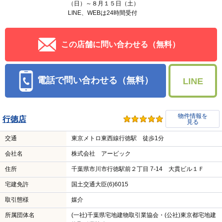
（日）～８月１５日（土）
LINE、WEBは24時間受付
この店舗に問い合わせる（無料）
電話で問い合わせる（無料）
LINE
物件情報を
行徳店
見る
交通
東京メトロ東西線行徳駅 徒歩1分
会社名
株式会社 アービック
住所
千葉県市川市行徳駅前２丁目 7-14 大貫ビル１Ｆ
宅建免許
国土交通大臣(6)6015
取引態様
媒介
所属団体名
(一社)千葉県宅地建物取引業協会・(公社)東京都宅地建