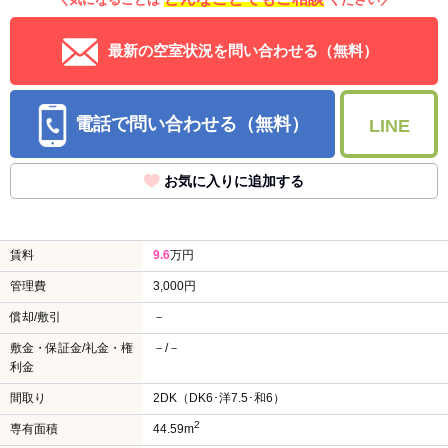
最新の空室状況を問い合わせる（無料）
電話で問い合わせる（無料）
LINE
お気に入りに追加する
賃料
9.6
万円
管理費
3,000円
償却/敷引
－
敷金・保証金/礼金・権
－/－
利金
間取り
2DK（DK6･洋7.5･和6）
2
専有面積
44.59m