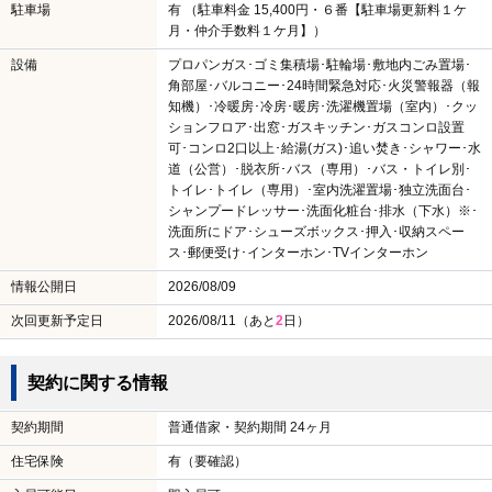
駐車場
有 （駐車料金 15,400円・６番【駐車場更新料１ケ
月・仲介手数料１ケ月】）
設備
プロパンガス･ゴミ集積場･駐輪場･敷地内ごみ置場･
角部屋･バルコニー･24時間緊急対応･火災警報器（報
知機）･冷暖房･冷房･暖房･洗濯機置場（室内）･クッ
ションフロア･出窓･ガスキッチン･ガスコンロ設置
可･コンロ2口以上･給湯(ガス)･追い焚き･シャワー･水
道（公営）･脱衣所･バス（専用）･バス・トイレ別･
トイレ･トイレ（専用）･室内洗濯置場･独立洗面台･
シャンプードレッサー･洗面化粧台･排水（下水）※･
洗面所にドア･シューズボックス･押入･収納スペー
ス･郵便受け･インターホン･TVインターホン
情報公開日
2026/08/09
次回更新予定日
2026/08/11（あと
2
日）
契約に関する情報
契約期間
普通借家・契約期間 24ヶ月
住宅保険
有（要確認）