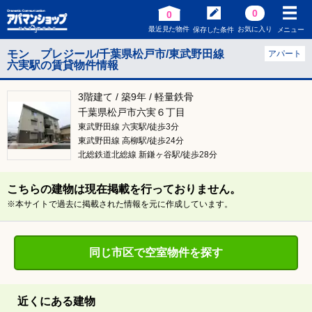
0
0
最近見た物件
お気に入り
保存した条件
メニュー
モン プレジール/千葉県松戸市/東武野田線
アパート
六実駅の賃貸物件情報
3階建て / 築9年 / 軽量鉄骨
千葉県松戸市六実６丁目
東武野田線 六実駅/徒歩3分
東武野田線 高柳駅/徒歩24分
北総鉄道北総線 新鎌ヶ谷駅/徒歩28分
こちらの建物は現在掲載を行っておりません。
※本サイトで過去に掲載された情報を元に作成しています。
同じ市区で空室物件を探す
近くにある建物