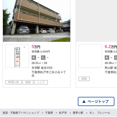
5
6.2
万円
万円
管理費:3,000円
管理費:3,
－
－
－
敷
礼
敷
26.01㎡
1K
40.58㎡
矢切駅 徒歩15分
秋山駅 徒
千葉県松戸市三矢小台４丁
千葉県松
目
収納
料理が楽
収納
シニア
賃貸・不動産アパマンショップ
千葉県
松戸市
最寄り駅
モン プレジール