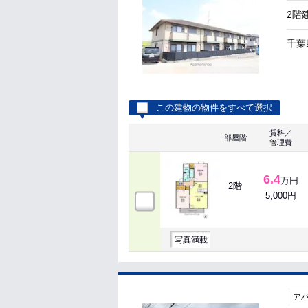
2階
千葉
この建物の物件をすべて選択
賃料／
部屋階
管理費
6.4
万円
2階
5,000円
写真満載
ア