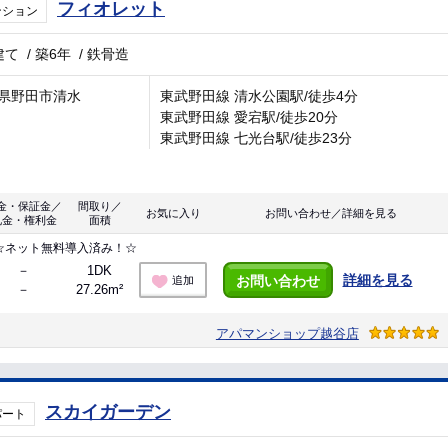
フィオレット
ンション
建て
/
築6年
/
鉄骨造
県野田市清水
東武野田線 清水公園駅/徒歩4分
東武野田線 愛宕駅/徒歩20分
東武野田線 七光台駅/徒歩23分
金・保証金／
間取り／
お気に入り
お問い合わせ／詳細を見る
礼金・権利金
面積
☆ネット無料導入済み！☆
－
1DK
詳細を見る
お問い合わせ
追加
－
27.26m²
アパマンショップ越谷店
スカイガーデン
パート