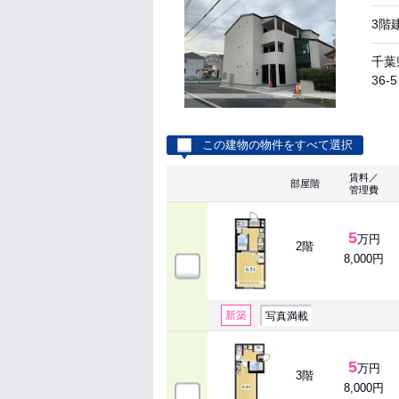
3階
千葉
36-5
この建物の物件をすべて選択
賃料／
部屋階
管理費
5
万円
2階
8,000円
新築
写真満載
5
万円
3階
8,000円