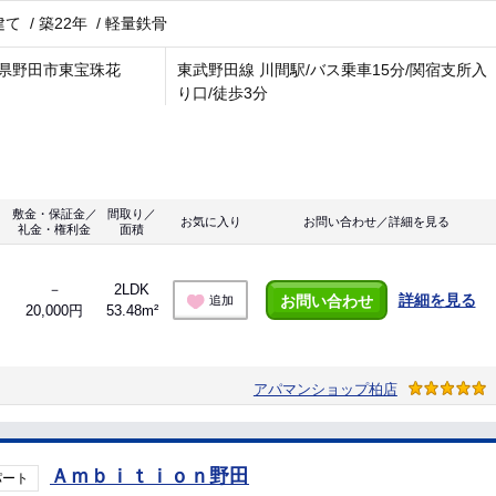
建て
/
築22年
/
軽量鉄骨
県野田市東宝珠花
東武野田線 川間駅/バス乗車15分/関宿支所入
り口/徒歩3分
敷金・保証金／
間取り／
お気に入り
お問い合わせ／詳細を見る
礼金・権利金
面積
－
2LDK
詳細を見る
お問い合わせ
追加
20,000円
53.48m²
アパマンショップ柏店
Ａｍｂｉｔｉｏｎ野田
パート