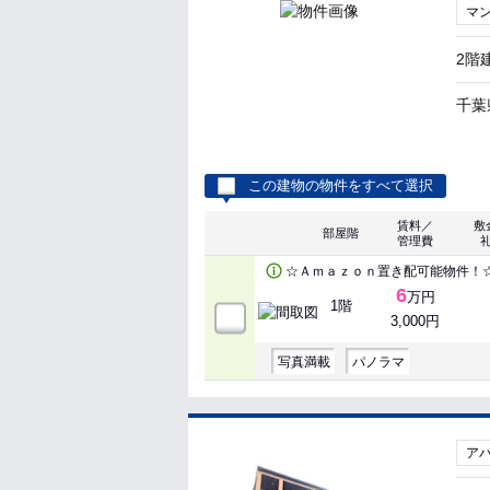
マ
2階
千葉
この建物の物件をすべて選択
賃料／
敷
部屋階
管理費
☆Ａｍａｚｏｎ置き配可能物件！
6
万円
1階
3,000円
写真満載
パノラマ
ア