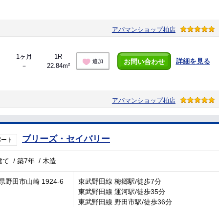
アパマンショップ柏店
1ヶ月
1R
詳細を見る
お問い合わせ
追加
－
22.84m²
アパマンショップ柏店
ブリーズ・セイバリー
パート
建て
/
築7年
/
木造
県野田市山崎 1924-6
東武野田線 梅郷駅/徒歩7分
東武野田線 運河駅/徒歩35分
東武野田線 野田市駅/徒歩36分