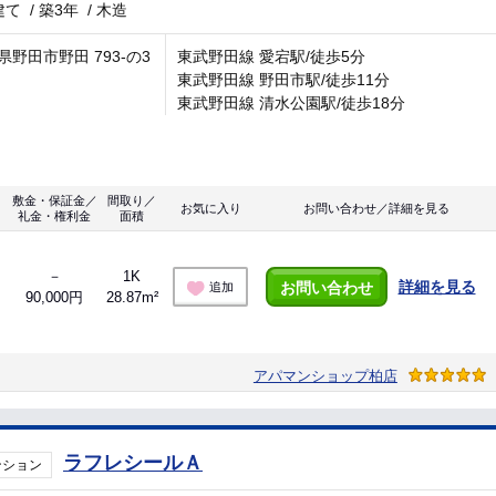
建て
/
築3年
/
木造
県野田市野田 793-の3
東武野田線 愛宕駅/徒歩5分
東武野田線 野田市駅/徒歩11分
東武野田線 清水公園駅/徒歩18分
敷金・保証金／
間取り／
お気に入り
お問い合わせ／詳細を見る
礼金・権利金
面積
－
1K
詳細を見る
お問い合わせ
追加
90,000円
28.87m²
アパマンショップ柏店
ラフレシールＡ
ンション