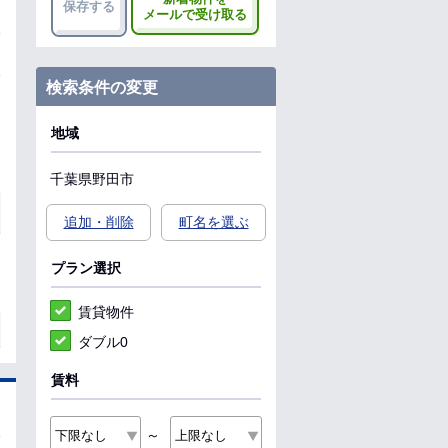
保存する
メールで受け取る
検索条件の変更
地域
千葉県
野田市
追加・削除
町名を選ぶ
プラン選択
賃貸物件
ダブル0
賃料
～