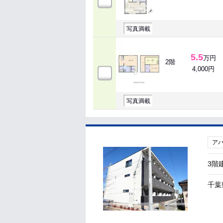
写真満載
5.5
万円
2階
4,000円
写真満載
ア
3階
千葉