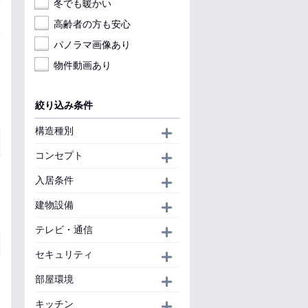
冬でも暖かい
高齢者の方も安心
パノラマ画像あり
物件動画あり
絞り込み条件
構造種別
開く
コンセプト
開く
入居条件
開く
建物設備
開く
テレビ・通信
開く
セキュリティ
開く
部屋環境
開く
キッチン
開く