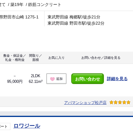
建て
/
築19年
/
鉄筋コンクリート
県野田市山崎 1275-1
東武野田線 梅郷駅/徒歩21分
東武野田線 野田市駅/徒歩22分
敷金・保証金／
間取り／
お気に入り
お問い合わせ／詳細を見る
礼金・権利金
面積
－
2LDK
詳細を見る
お問い合わせ
追加
95,000円
62.11m²
アパマンショップ松戸店
ロワジール
パート