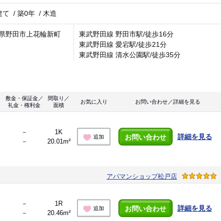
建て
/
築0年
/
木造
県野田市上花輪新町
東武野田線 野田市駅/徒歩16分
東武野田線 愛宕駅/徒歩21分
東武野田線 清水公園駅/徒歩35分
敷金・保証金／
間取り／
お気に入り
お問い合わせ／詳細を見る
礼金・権利金
面積
－
1K
詳細を見る
お問い合わせ
追加
－
20.01m²
アパマンショップ松戸店
－
1R
詳細を見る
お問い合わせ
追加
－
20.46m²