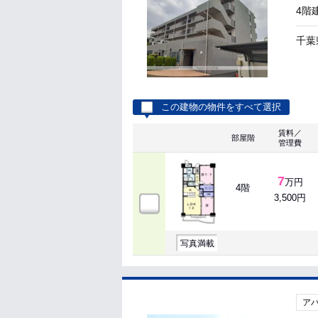
4階
千葉
この建物の物件をすべて選択
賃料／
部屋階
管理費
7
万円
4階
3,500円
写真満載
ア