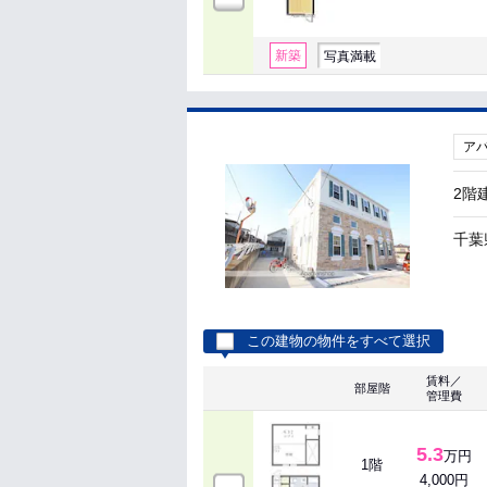
新築
写真満載
ア
2階
千葉
この建物の物件をすべて選択
賃料／
部屋階
管理費
5.3
万円
1階
4,000円