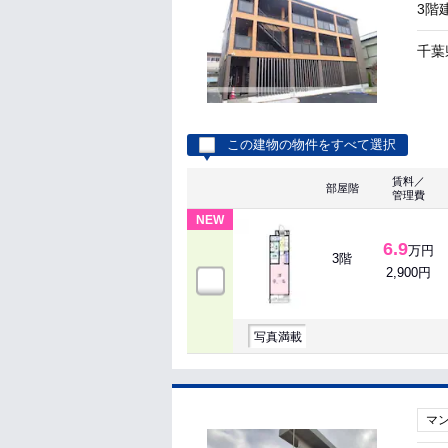
3階
千葉
この建物の物件をすべて選択
賃料／
部屋階
管理費
NEW
6.9
万円
3階
2,900円
写真満載
マ