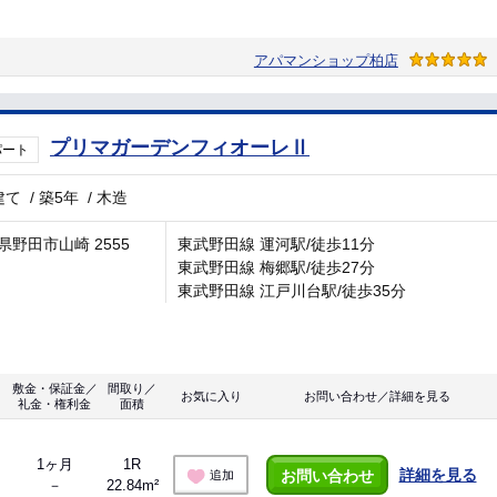
アパマンショップ柏店
プリマガーデンフィオーレⅡ
パート
建て
/
築5年
/
木造
県野田市山崎 2555
東武野田線 運河駅/徒歩11分
東武野田線 梅郷駅/徒歩27分
東武野田線 江戸川台駅/徒歩35分
敷金・保証金／
間取り／
お気に入り
お問い合わせ／詳細を見る
礼金・権利金
面積
1ヶ月
1R
詳細を見る
お問い合わせ
追加
－
22.84m²