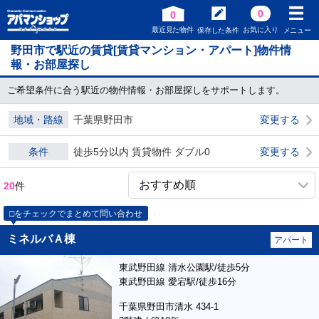
0
0
最近見た物件
お気に入り
保存した条件
メニュー
野田市で駅近の賃貸[賃貸マンション・アパート]物件情
報・お部屋探し
ご希望条件に合う駅近の物件情報・お部屋探しをサポートします。
地域・路線
千葉県野田市
変更する
条件
徒歩5分以内 賃貸物件 ダブル0
変更する
20
件
□をチェックでまとめて問い合わせ
ミネルバＡ棟
アパート
東武野田線 清水公園駅/徒歩5分
東武野田線 愛宕駅/徒歩16分
千葉県野田市清水 434-1