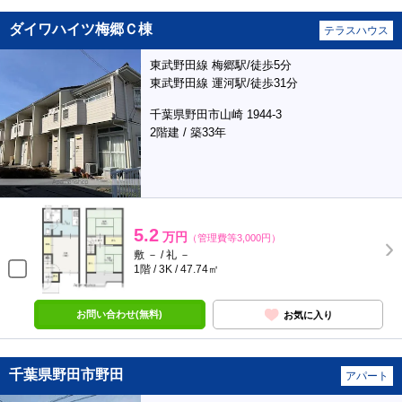
ダイワハイツ梅郷Ｃ棟
テラスハウス
東武野田線 梅郷駅/徒歩5分
東武野田線 運河駅/徒歩31分
千葉県野田市山崎 1944-3
2階建 / 築33年
5.2
万円
（管理費等3,000円）
敷 － / 礼 －
1階 / 3K / 47.74㎡
お問い合わせ(無料)
お気に入り
千葉県野田市野田
アパート