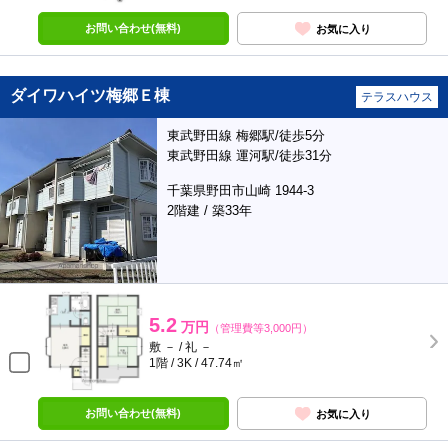
お問い合わせ(無料)
お気に入り
ダイワハイツ梅郷Ｅ棟
テラスハウス
東武野田線 梅郷駅/徒歩5分
東武野田線 運河駅/徒歩31分
千葉県野田市山崎 1944-3
2階建 / 築33年
5.2
万円
（管理費等3,000円）
敷 － / 礼 －
1階 / 3K / 47.74㎡
お問い合わせ(無料)
お気に入り