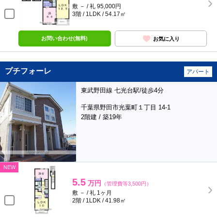
敷 － / 礼 95,000円
3階 / 1LDK / 54.17㎡
お問い合わせ(無料)
お気に入り
プチフォーレ
アパート
東武野田線 七光台駅/徒歩4分
千葉県野田市光葉町１丁目 14-1
2階建 / 築19年
NEW
5.5
万円
（管理費等3,500円）
敷 － / 礼 1ヶ月
2階 / 1LDK / 41.98㎡