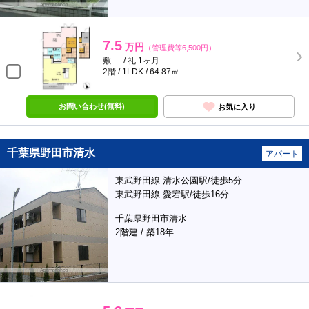
7.5
万円
（管理費等6,500円）
敷 － / 礼 1ヶ月
2階 / 1LDK / 64.87㎡
お問い合わせ(無料)
お気に入り
千葉県野田市清水
アパート
東武野田線 清水公園駅/徒歩5分
東武野田線 愛宕駅/徒歩16分
千葉県野田市清水
2階建 / 築18年