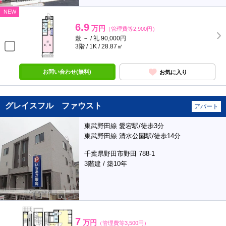
NEW
6.9
万円
（管理費等2,900円）
敷 － / 礼 90,000円
3階 / 1K / 28.87㎡
お問い合わせ(無料)
お気に入り
グレイスフル ファウスト
アパート
東武野田線 愛宕駅/徒歩3分
東武野田線 清水公園駅/徒歩14分
千葉県野田市野田 788-1
3階建 / 築10年
7
万円
（管理費等3,500円）