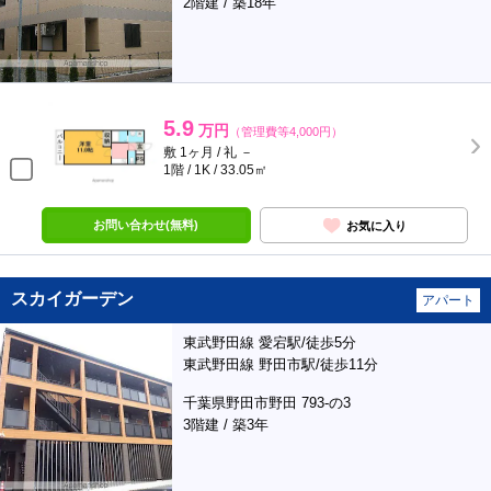
2階建 / 築18年
5.9
万円
（管理費等4,000円）
敷 1ヶ月 / 礼 －
1階 / 1K / 33.05㎡
お問い合わせ(無料)
お気に入り
スカイガーデン
アパート
東武野田線 愛宕駅/徒歩5分
東武野田線 野田市駅/徒歩11分
千葉県野田市野田 793-の3
3階建 / 築3年