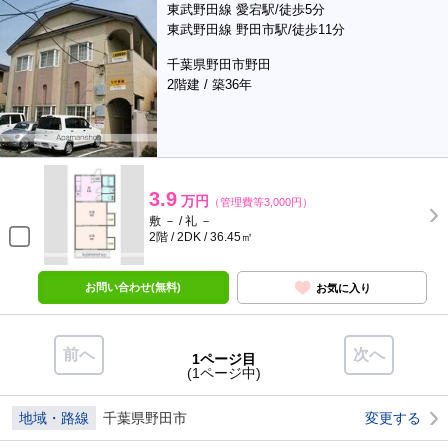
東武野田線 愛宕駅/徒歩5分
東武野田線 野田市駅/徒歩11分
千葉県野田市野田
2階建 / 築36年
3.9
万円
（管理費等3,000円）
敷 － / 礼 －
2階 / 2DK / 36.45㎡
お問い合わせ(無料)
お気に入り
前へ
次へ
1ページ目
(1ページ中)
地域・路線
千葉県野田市
変更する