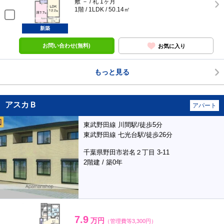
敷 － / 礼 1ヶ月
1階 / 1LDK / 50.14㎡
新築
お問い合わせ(無料)
お気に入り
もっと見る
アスカＢ
アパート
東武野田線 川間駅/徒歩5分
東武野田線 七光台駅/徒歩26分
千葉県野田市岩名２丁目 3-11
2階建 / 築0年
7.9
万円
（管理費等3,300円）