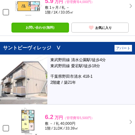
5.9
万円
（管理費等4,000円）
敷 1ヶ月 / 礼 －
1階 / 1K / 33.05㎡
お問い合わせ(無料)
お気に入り
サントビーヴィレッジ Ⅴ
アパート
東武野田線 清水公園駅/徒歩4分
東武野田線 愛宕駅/徒歩18分
千葉県野田市清水 418-1
2階建 / 築21年
6.2
万円
（管理費等5,500円）
敷 － / 礼 40,000円
1階 / 1LDK / 33.39㎡