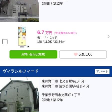
2階建 / 築12年
6.7
万円
（管理費等6,500円）
敷 － / 礼 1ヶ月
1階 / 1LDK / 33.34㎡
お問い合わせ(無料)
お気に入り
ヴィラシルフィード
アパート
東武野田線 七光台駅/徒歩5分
東武野田線 清水公園駅/徒歩20分
千葉県野田市光葉町１丁目
2階建 / 築12年