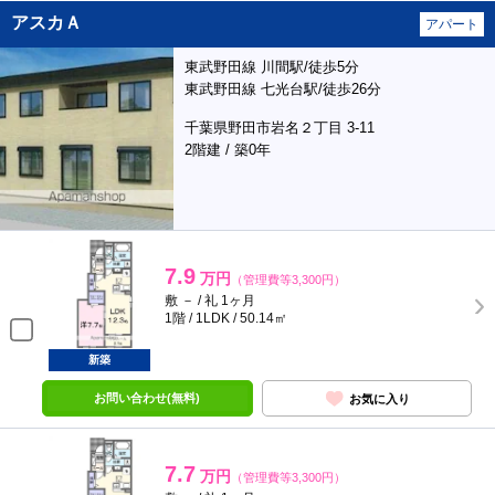
アスカＡ
アパート
東武野田線 川間駅/徒歩5分
東武野田線 七光台駅/徒歩26分
千葉県野田市岩名２丁目 3-11
2階建 / 築0年
7.9
万円
（管理費等3,300円）
敷 － / 礼 1ヶ月
1階 / 1LDK / 50.14㎡
新築
お問い合わせ(無料)
お気に入り
7.7
万円
（管理費等3,300円）