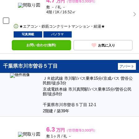
4.7
万円
（管理費等3,000円）
敷 － / 礼 －
4階 / 1K / 16.52㎡
★エアコン・鉄筋コンクリートマンション・給湯★
写真満載
パノラマ
お問い合わせ(無料)
お気に入り
千葉県市川市曽谷５丁目
アパート
ＪＲ総武線 市川駅/バス乗車15分/京成バス 曽谷公
民館/徒歩3分
京成電鉄本線 市川真間駅/バス乗車15分/曽谷公民
館/徒歩8分
千葉県市川市曽谷５丁目 12-1
2階建 / 築39年
6.3
万円
（管理費等3,000円）
敷 1ヶ月 / 礼 －