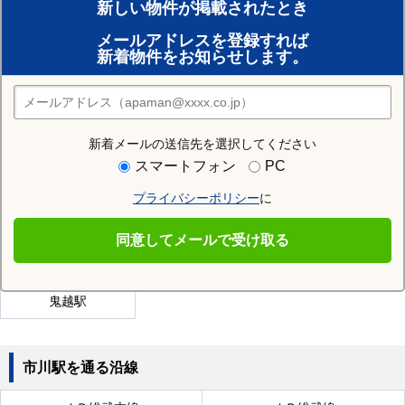
新しい物件が掲載されたとき
賃貸のプロがお部屋探し！
メールアドレスを登録すれば
おまかせ物件リクエスト
新着物件をお知らせします。
住みたい街の店舗を探す
店舗検索
新着メールの送信先を選択してください
近隣の駅
スマートフォン
PC
行徳駅
南行徳駅
妙典駅
プライバシーポリシー
に
二俣新町駅
本八幡駅
国府台駅
同意してメールで受け取る
菅野駅
市川塩浜駅
市川大野駅
鬼越駅
市川駅を通る沿線