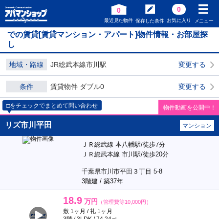
0
0
最近見た物件
お気に入り
保存した条件
メニュー
での賃貸[賃貸マンション・アパート]物件情報・お部屋探
し
地域・路線
JR総武本線市川駅
変更する
条件
賃貸物件 ダブル0
変更する
□をチェックでまとめて問い合わせ
物件動画を公開中！
リズ市川平田
マンション
ＪＲ総武線 本八幡駅/徒歩7分
ＪＲ総武本線 市川駅/徒歩20分
千葉県市川市平田３丁目 5-8
3階建 / 築37年
18.9
万円
（管理費等10,000円）
敷 1ヶ月 / 礼 1ヶ月