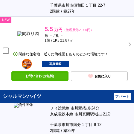
千葉県市川市須和田１丁目 22-7
2階建 / 築27年
NEW
5.5
万円
（管理費等2,000円）
敷 － / 礼 －
1階 / 1K / 21.87㎡
閑静な住宅地、近くに幼稚園もありのどかな環境です！
ポンタ
部屋
写真満載
お問い合わせ(無料)
お気に入り
シャルマンハイツ
アパート
ＪＲ総武線 市川駅/徒歩24分
京成電鉄本線 市川真間駅/徒歩21分
千葉県市川市国分１丁目 9-12
2階建 / 築28年