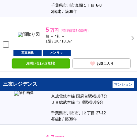
千葉県市川市真間１丁目 6-8
2階建 / 築38年
5
万円
（管理費等3,000円）
敷 － / 礼 －
1階 / 1K / 18.3㎡
写真満載
パノラマ
お問い合わせ(無料)
お気に入り
三友レジデンス
マンション
京成電鉄本線 国府台駅/徒歩7分
ＪＲ総武本線 市川駅/徒歩9分
千葉県市川市市川２丁目 27-12
4階建 / 築39年