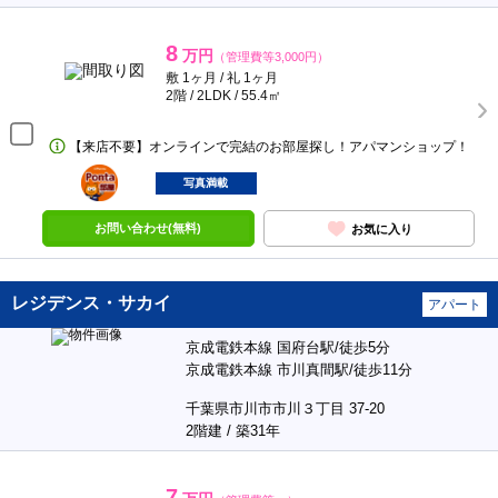
8
万円
（管理費等3,000円）
敷 1ヶ月 / 礼 1ヶ月
2階 / 2LDK / 55.4㎡
【来店不要】オンラインで完結のお部屋探し！アパマンショップ！
ポンタ
部屋
写真満載
お問い合わせ(無料)
お気に入り
レジデンス・サカイ
アパート
京成電鉄本線 国府台駅/徒歩5分
京成電鉄本線 市川真間駅/徒歩11分
千葉県市川市市川３丁目 37-20
2階建 / 築31年
7