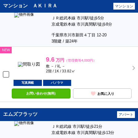
マンション ＡＫＩＲＡ
マンション
ＪＲ総武本線 市川駅/徒歩5分
京成電鉄本線 市川真間駅/徒歩8分
千葉県市川市新田４丁目 12-20
3階建 / 築24年
NEW
9.6
万円
（管理費等4,000円）
敷 － / 礼 －
2階 / 1K / 33.82㎡
写真満載
パノラマ
お問い合わせ(無料)
お気に入り
エムズフラッツ
アパート
ＪＲ総武線 市川駅/徒歩21分
京成電鉄本線 市川真間駅/徒歩13分