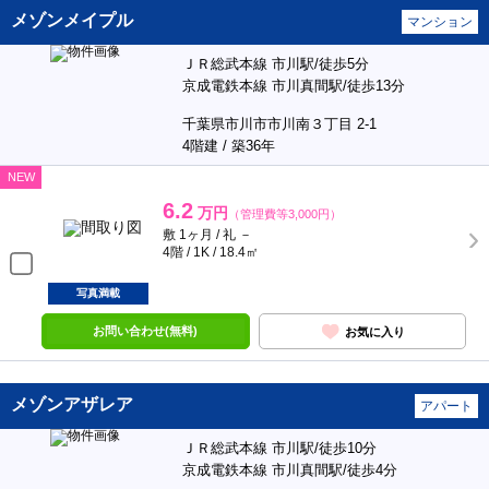
メゾンメイプル
マンション
ＪＲ総武本線 市川駅/徒歩5分
京成電鉄本線 市川真間駅/徒歩13分
千葉県市川市市川南３丁目 2-1
4階建 / 築36年
NEW
6.2
万円
（管理費等3,000円）
敷 1ヶ月 / 礼 －
4階 / 1K / 18.4㎡
写真満載
お問い合わせ(無料)
お気に入り
メゾンアザレア
アパート
ＪＲ総武本線 市川駅/徒歩10分
京成電鉄本線 市川真間駅/徒歩4分