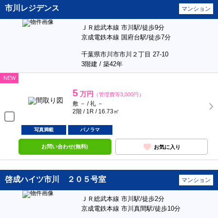
市川レジデンス
マンション
ＪＲ総武本線 市川駅/徒歩9分
京成電鉄本線 国府台駅/徒歩7分
千葉県市川市市川２丁目 27-10
3階建 / 築42年
NEW
5
万円
（管理費等3,000円）
敷 － / 礼 －
2階 / 1R / 16.73㎡
写真満載
パノラマ
お問い合わせ(無料)
お気に入り
啓成ハイツ市川 ２０５号室
マンション
ＪＲ総武本線 市川駅/徒歩2分
京成電鉄本線 市川真間駅/徒歩10分