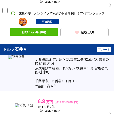
1階 / 3DK / 45㎡
【来店不要】オンラインで完結のお部屋探し！アパマンショップ！
ポンタ
部屋
写真満載
お問い合わせ(無料)
お気に入り
ドルフ石井Ａ
アパート
ＪＲ総武線 市川駅/バス乗車15分/京成バス 曽谷公
民館/徒歩3分
京成電鉄本線 市川真間駅/バス乗車15分/曽谷公民
館/徒歩8分
千葉県市川市曽谷５丁目 12-1
2階建 / 築39年
6.3
万円
（管理費等3,000円）
敷 1ヶ月 / 礼 －
1階 / 3DK / 45㎡