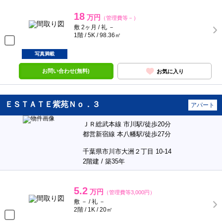
18
万円
（管理費等－）
敷 2ヶ月 / 礼 －
1階 / 5K / 98.36㎡
写真満載
お問い合わせ(無料)
お気に入り
ＥＳＴＡＴＥ紫苑Ｎｏ．３
アパート
ＪＲ総武本線 市川駅/徒歩20分
都営新宿線 本八幡駅/徒歩27分
千葉県市川市大洲２丁目 10-14
2階建 / 築35年
5.2
万円
（管理費等3,000円）
敷 － / 礼 －
2階 / 1K / 20㎡