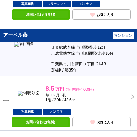
写真満載
フリーレント
パノラマ
お問い合わせ(無料)
お気に入り
アーベル藤
マンション
ＪＲ総武本線 市川駅/徒歩12分
京成電鉄本線 市川真間駅/徒歩15分
千葉県市川市新田３丁目 21-13
3階建 / 築35年
8.5
万円
（管理費等4,000円）
敷 1ヶ月 / 礼 －
1階 / 2DK / 43.6㎡
写真満載
パノラマ
お問い合わせ(無料)
お気に入り