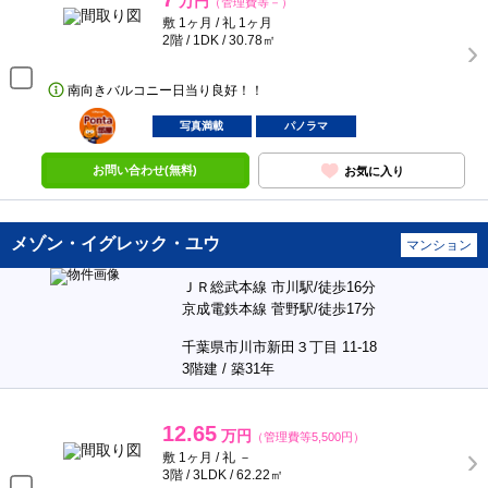
万円
（管理費等－）
敷 1ヶ月 / 礼 1ヶ月
2階 / 1DK / 30.78㎡
南向きバルコニー日当り良好！！
ポンタ
部屋
写真満載
パノラマ
お問い合わせ(無料)
お気に入り
メゾン・イグレック・ユウ
マンション
ＪＲ総武本線 市川駅/徒歩16分
京成電鉄本線 菅野駅/徒歩17分
千葉県市川市新田３丁目 11-18
3階建 / 築31年
12.65
万円
（管理費等5,500円）
敷 1ヶ月 / 礼 －
3階 / 3LDK / 62.22㎡