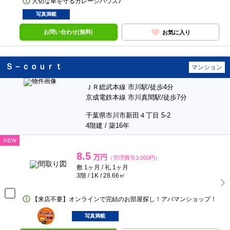
大切な車を守るガレージハウス♪
写真満載
お問い合わせ(無料)
お気に入り
Ｓ－ｃｏｕｒｔ
マンション
ＪＲ総武本線 市川駅/徒歩4分
京成電鉄本線 市川真間駅/徒歩7分
千葉県市川市新田４丁目 5-2
4階建 / 築16年
NEW
8.5
万円
（管理費等3,000円）
敷 1ヶ月 / 礼 1ヶ月
3階 / 1K / 28.66㎡
【来店不要】オンラインで完結のお部屋探し！アパマンショップ！
ポンタ
部屋
写真満載