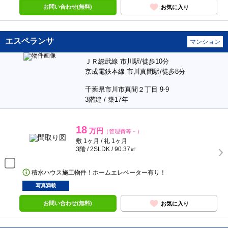
お問い合わせ(無料)
お気に入り
エスペランサ
マンション
ＪＲ総武線 市川駅/徒歩10分
京成電鉄本線 市川真間駅/徒歩8分
千葉県市川市真間２丁目 9-9
3階建 / 築17年
18
万円
（管理費等－）
敷 1ヶ月 / 礼 1ヶ月
3階 / 2SLDK / 90.37㎡
積水ハウス施工物件！ホームエレベーター有り！
写真満載
お問い合わせ(無料)
お気に入り