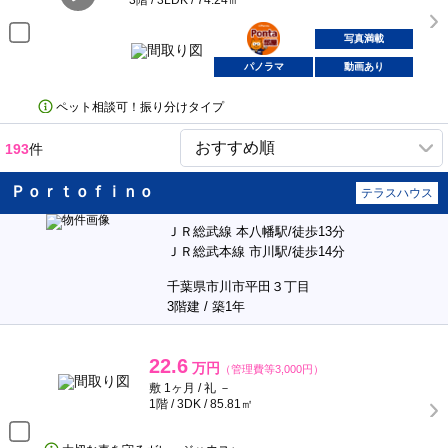
3階 / 3LDK / 74.24㎡
ポンタ
部屋
写真満載
パノラマ
動画あり
ペット相談可！振り分けタイプ
193
件
Ｐｏｒｔｏｆｉｎｏ
テラスハウス
ＪＲ総武線 本八幡駅/徒歩13分
ＪＲ総武本線 市川駅/徒歩14分
千葉県市川市平田３丁目
3階建 / 築1年
22.6
万円
（管理費等3,000円）
敷 1ヶ月 / 礼 －
1階 / 3DK / 85.81㎡