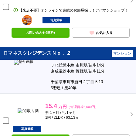
【来店不要】オンラインで完結のお部屋探し！アパマンショップ！
ポンタ
部屋
写真満載
お問い合わせ(無料)
お気に入り
ロマネスクレジデンスＮｏ．２
マンション
ＪＲ総武本線 市川駅/徒歩14分
京成電鉄本線 菅野駅/徒歩11分
千葉県市川市新田２丁目 5-10
3階建 / 築40年
15.4
万円
（管理費等6,000円）
敷 1ヶ月 / 礼 1ヶ月
1階 / 2LDK / 63.13㎡
写真満載