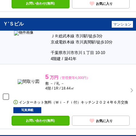
お問い合わせ(無料)
お気に入り
Ｙ’Ｓビル
マンション
ＪＲ総武本線 市川駅/徒歩3分
京成電鉄本線 市川真間駅/徒歩10分
千葉県市川市市川１丁目 10-10
4階建 / 築41年
5
万円
（管理費等4,000円）
敷 － / 礼 －
4階 / 1R / 18.44㎡
インターネット無料（Ｗｉ－Ｆｉ付）キッチン２０２４年６月交換
写真満載
お問い合わせ(無料)
お気に入り