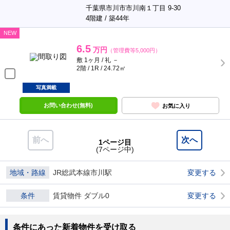
千葉県市川市市川南１丁目 9-30
4階建 / 築44年
NEW
6.5
万円
（管理費等5,000円）
敷 1ヶ月 / 礼 －
2階 / 1R / 24.72㎡
写真満載
お問い合わせ(無料)
お気に入り
前へ
次へ
1ページ目
(7ページ中)
地域・路線
JR総武本線市川駅
変更する
条件
賃貸物件 ダブル0
変更する
条件にあった新着物件を受け取る