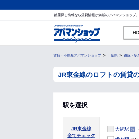
部屋探し情報なら賃貸情報が満載のアパマンショップ
H
賃貸・不動産アパマンショップ
千葉県
路線・駅
JR東金線のロフトの賃貸
駅を選択
JR東金線
大網駅
（
急
全てチェック