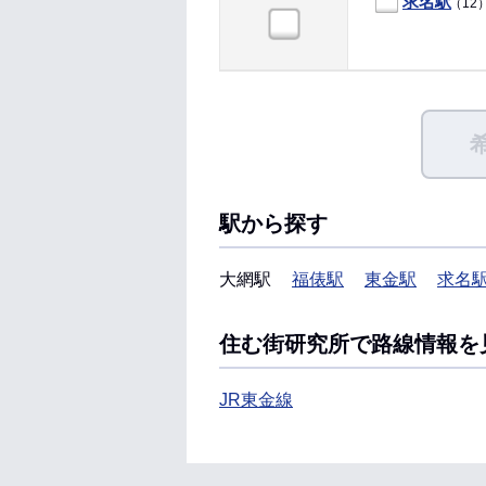
求名駅
（12
駅から探す
大網駅
福俵駅
東金駅
求名
住む街研究所で路線情報を
JR東金線