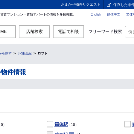
おまかせ物件リクエスト
保存した条
。賃貸マンション・賃貸アパートの情報を多数掲載。
English
簡体中文
繁体
OME
店舗検索
電話で相談
フリーワード検索
から探す
JR東金線
ロフト
の物件情報
福俵駅
0）
（10）