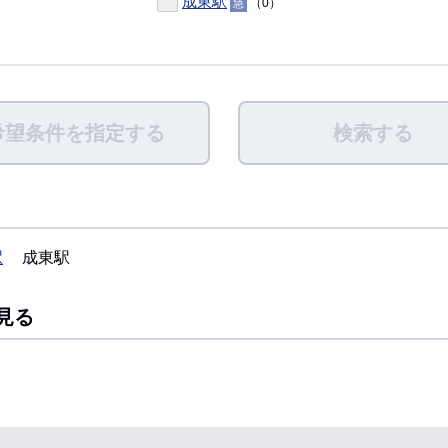
成東駅
）
（0）
急
希望条件を指定する
検索する
駅
成東駅
見る