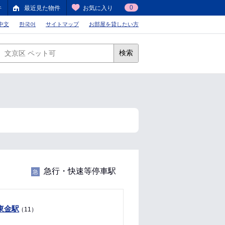
0
件
最近見た物件
お気に入り
中文
한국어
サイトマップ
お部屋を貸したい方
検索
急行・快速等停車駅
急
東金駅
（11）